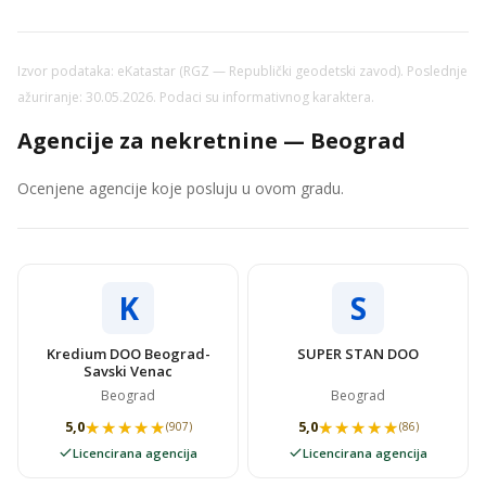
Izvor podataka: eKatastar (RGZ — Republički geodetski zavod). Poslednje
ažuriranje: 30.05.2026. Podaci su informativnog karaktera.
Agencije za nekretnine — Beograd
Ocenjene agencije koje posluju u ovom gradu.
K
S
Kredium DOO Beograd-
SUPER STAN DOO
Savski Venac
Beograd
Beograd
★★★★★
★★★★★
★★★★★
★★★★★
5,0
5,0
(907)
(86)
Licencirana agencija
Licencirana agencija