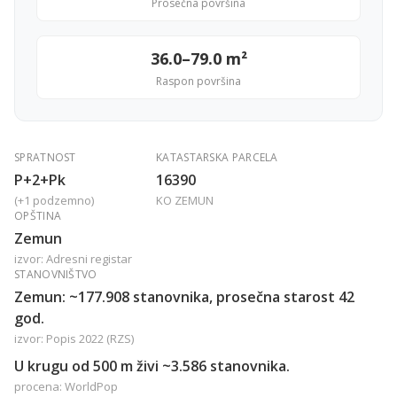
Prosečna površina
36.0–79.0 m²
Raspon površina
SPRATNOST
KATASTARSKA PARCELA
P+2+Pk
16390
(+1 podzemno)
KO ZEMUN
OPŠTINA
Zemun
izvor: Adresni registar
STANOVNIŠTVO
Zemun: ~177.908 stanovnika, prosečna starost 42
god.
izvor: Popis 2022 (RZS)
U krugu od 500 m živi ~3.586 stanovnika.
procena: WorldPop