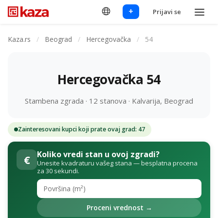
+
Prijavi se
Kaza.rs
/
Beograd
/
Hercegovačka
/
54
Hercegovačka 54
Stambena zgrada · 12 stanova · Kalvarija, Beograd
Zainteresovani kupci koji prate ovaj grad: 47
Koliko vredi stan u ovoj zgradi?
€
Unesite kvadraturu vašeg stana — besplatna procena
za 30 sekundi.
Proceni vrednost →