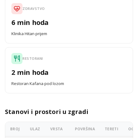
ZDRAVSTVO
6 min hoda
Klinika Hitan prijem
RESTORANI
2 min hoda
Restoran Kafana pod lozom
Stanovi i prostori u zgradi
BROJ
ULAZ
VRSTA
POVRŠINA
TERETI
OGLA