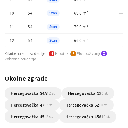
10
54
68.0 m²
—
Stan
11
54
79.0 m²
—
Stan
12
54
66.0 m²
—
Stan
Hipoteka
Plodouživanje
Kliknite na stan za detalje
H
P
Z
Zabrana otuđenja
Okolne zgrade
Hercegovačka 54A
Hercegovačka 52
12 st.
6 st.
Hercegovačka 47
Hercegovačka 62
12 st.
10 st.
Hercegovačka 45
Hercegovačka 45A
12 st.
10 st.