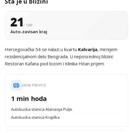
Šta je u blizini
21
/ 100
Auto-zavisan kraj
Hercegovačka 54 se nalazi u kvartu
Kalvarija
, mirnijem
rezidencijalnom delu Beograda. U neposrednoj blizini:
Restoran Kafana pod lozom i Klinika Hitan prijem.
JAVNI PREVOZ
1 min hoda
Autobuska stanica Atanasija Pulje
Autobuska stanica Krajiška