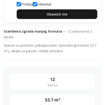
Prodaja
Izdavanje
Obavesti me
Stambena zgrada manjeg formata
— 12 stanova na 2
sprata.
Stanovi su pretežno jednoiposobni i dvosobni (prosečno 53.7
m²), idealni za parove i mlade porodice.
12
Stanova
53.7 m²