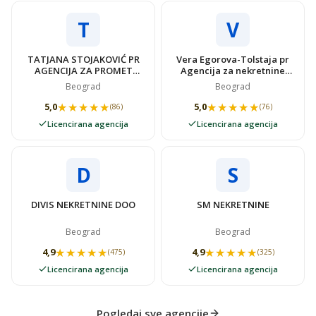
T
V
TATJANA STOJAKOVIĆ PR
Vera Egorova-Tolstaja pr
AGENCIJA ZA PROMET
Agencija za nekretnine
NEKRETNINAMA SUPER
VIDOVSTAN
Beograd
Beograd
STAN
★★★★★
★★★★★
★★★★★
★★★★★
5,0
5,0
(86)
(76)
Licencirana agencija
Licencirana agencija
D
S
DIVIS NEKRETNINE DOO
SM NEKRETNINE
Beograd
Beograd
★★★★★
★★★★★
★★★★★
★★★★★
4,9
4,9
(475)
(325)
Licencirana agencija
Licencirana agencija
Pogledaj sve agencije