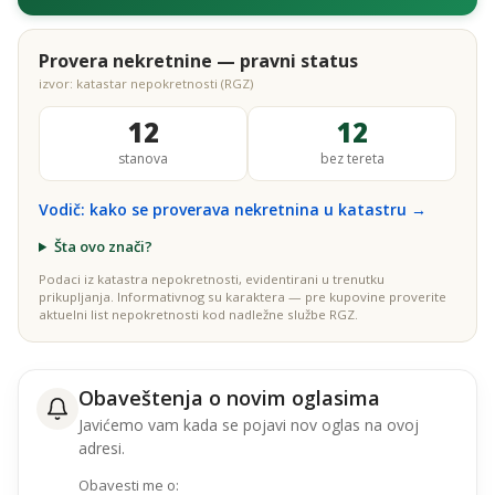
Provera nekretnine — pravni status
izvor: katastar nepokretnosti (RGZ)
12
12
stanova
bez tereta
Vodič: kako se proverava nekretnina u katastru →
Šta ovo znači?
Podaci iz katastra nepokretnosti, evidentirani u trenutku
prikupljanja. Informativnog su karaktera — pre kupovine proverite
aktuelni list nepokretnosti kod nadležne službe RGZ.
Obaveštenja o novim oglasima
Javićemo vam kada se pojavi nov oglas na ovoj
adresi.
Obavesti me o: