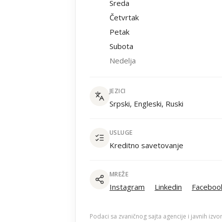
Sreda
Četvrtak
Petak
Subota
Nedelja
JEZICI
Srpski, Engleski, Ruski
USLUGE
Kreditno savetovanje
MREŽE
Instagram
Linkedin
Faceboo
Podaci sa zvaničnog sajta agencije i javnih izvo