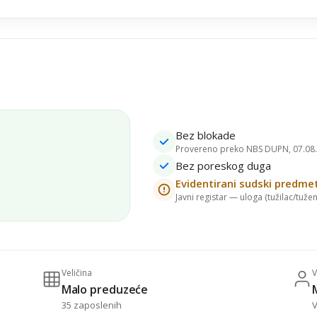
Bez blokade
Provereno preko NBS DUPN, 07.08.
Bez poreskog duga
Evidentirani sudski predmet
Javni registar — uloga (tužilac/tuženi
Veličina
V
Malo preduzeće
35 zaposlenih
V