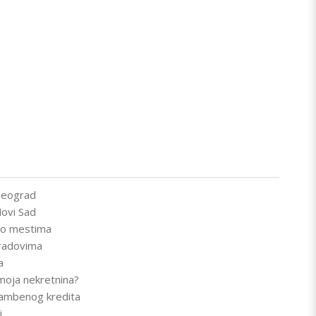
Beograd
ovi Sad
po mestima
radovima
a
 moja nekretnina?
tambenog kredita
i