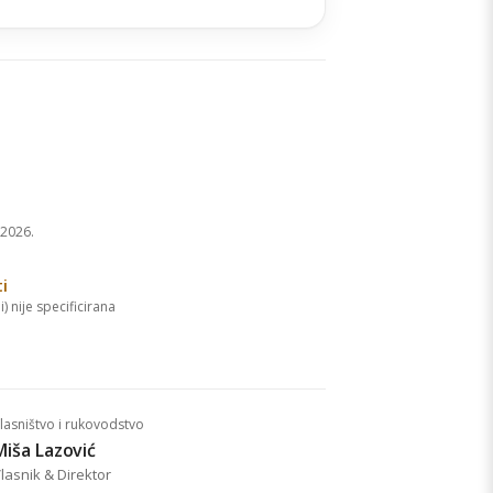
2026.
i
) nije specificirana
lasništvo i rukovodstvo
Miša Lazović
lasnik & Direktor