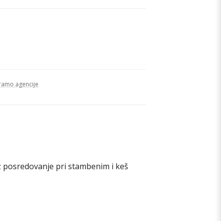
ramo agencije
z posredovanje pri stambenim i keš