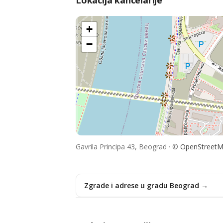
Lokacija kancelarije
+
−
Gavrila Principa 43, Beograd · ©
OpenStreet
Zgrade i adrese u gradu Beograd →