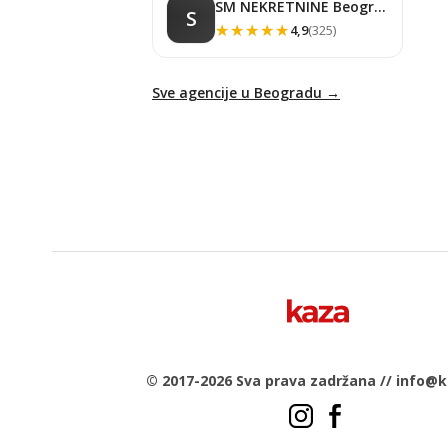
SM NEKRETNINE Beograd
S
★★★★★
★★★★★
4,9
(325)
Sve agencije u Beogradu →
© 2017-2026 Sva prava zadržana //
info@k