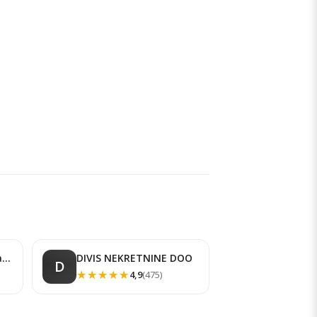
Vera Egorova-Tolstaja pr Agencija za nekretnine VIDOVSTAN Beograd
DIVIS NEKRETNINE DOO
D
★★★★★
★★★★★
4,9
(475)