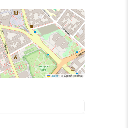
Leaflet
|
© OpenStreetMap