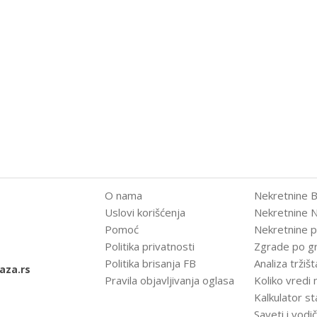
O nama
Nekretnine 
Uslovi korišćenja
Nekretnine N
Pomoć
Nekretnine 
Politika privatnosti
Zgrade po g
Politika brisanja FB
Analiza tržišt
aza.rs
Pravila objavljivanja oglasa
Koliko vredi
Kalkulator s
Saveti i vodič