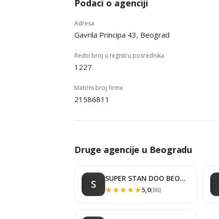
Podaci o agenciji
Adresa
Gavrila Principa 43, Beograd
Redni broj u registru posrednika
1227
Matični broj firme
21586811
Druge agencije u Beogradu
SUPER STAN DOO BEOGRAD
S
★★★★★
★★★★★
5,0
(86)