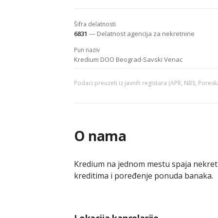
Šifra delatnosti
6831
— Delatnost agencija za nekretnine
Pun naziv
Kredium DOO Beograd-Savski Venac
Podaci preuzeti iz javnih registara (APR, NBS, Pores
O nama
Kredium na jednom mestu spaja nekretn
kreditima i poređenje ponuda banaka.