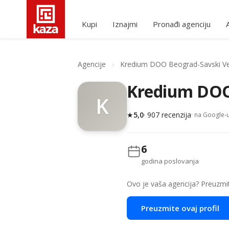
Kupi
Iznajmi
Pronađi agenciju
Agencije
›
Kredium DOO Beograd-Savski V
Kredium DOO
K
★
5,0
· 907 recenzija
· na Google-
6
godina poslovanja
Ovo je vaša agencija? Preuzmite
Preuzmite ovaj profil