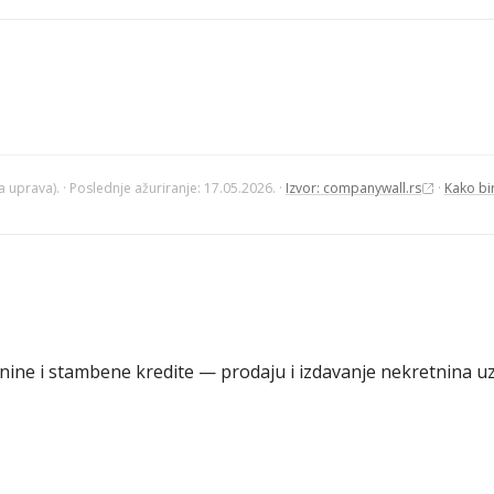
ka uprava).
·
Poslednje ažuriranje: 17.05.2026.
·
Izvor: companywall.rs
·
Kako bi
ine i stambene kredite — prodaju i izdavanje nekretnina u