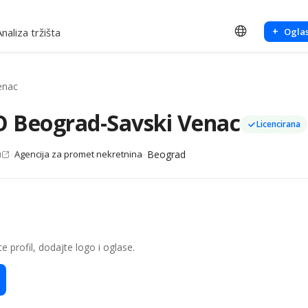
+
Analiza tržišta
Oglas
enac
 Beograd-Savski Venac
Licencirana
·
Agencija za promet nekretnina
·
Beograd
u
 profil, dodajte logo i oglase.