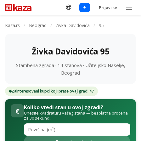
+
Prijavi se
Kaza.rs
/
Beograd
/
Živka Davidovića
/
95
Živka Davidovića 95
Stambena zgrada · 14 stanova · Učiteljsko Naselje,
Beograd
Zainteresovani kupci koji prate ovaj grad: 47
Koliko vredi stan u ovoj zgradi?
€
Unesite kvadraturu vašeg stana — besplatna procena
za 30 sekundi.