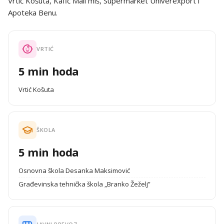
Vrtić Košuta, Kafić Mali miš, Supermarket Univerexport i
Apoteka Benu.
VRTIĆ
5 min hoda
Vrtić Košuta
ŠKOLA
5 min hoda
Osnovna škola Desanka Maksimović
Građevinska tehnička škola „Branko Žeželj”