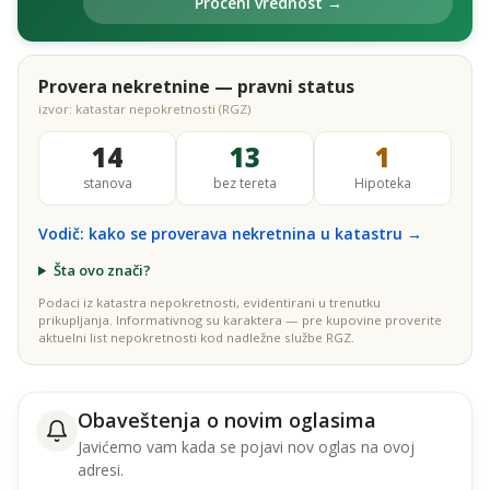
Proceni vrednost →
Provera nekretnine — pravni status
izvor: katastar nepokretnosti (RGZ)
14
13
1
stanova
bez tereta
Hipoteka
Vodič: kako se proverava nekretnina u katastru →
Šta ovo znači?
Podaci iz katastra nepokretnosti, evidentirani u trenutku
prikupljanja. Informativnog su karaktera — pre kupovine proverite
aktuelni list nepokretnosti kod nadležne službe RGZ.
Obaveštenja o novim oglasima
Javićemo vam kada se pojavi nov oglas na ovoj
adresi.