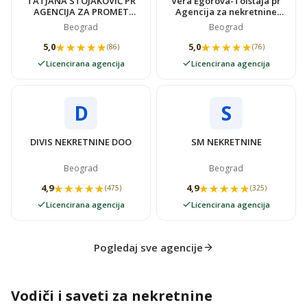
TATJANA STOJAKOVIĆ PR
Vera Egorova-Tolstaja pr
AGENCIJA ZA PROMET
Agencija za nekretnine
NEKRETNINAMA SUPER
VIDOVSTAN
Beograd
Beograd
STAN
★★★★★
★★★★★
★★★★★
★★★★★
5,0
5,0
(86)
(76)
Licencirana agencija
Licencirana agencija
D
S
DIVIS NEKRETNINE DOO
SM NEKRETNINE
Beograd
Beograd
★★★★★
★★★★★
★★★★★
★★★★★
4,9
4,9
(475)
(325)
Licencirana agencija
Licencirana agencija
Pogledaj sve agencije
Vodiči i saveti za nekretnine