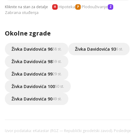
Hipoteka
Plodouživanje
Kliknite na stan za detalje
H
P
Z
Zabrana otuđenja
Okolne zgrade
Živka Davidovića 96
Živka Davidovića 93
58 st.
6 st.
Živka Davidovića 98
59 st.
Živka Davidovića 99
29 st.
Živka Davidovića 100
50 st.
Živka Davidovića 90
49 st.
Izvor podataka: eKatastar (RGZ — Republički geodetski zavod). Poslednje