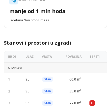
manje od 1 min hoda
Teretana Non Stop Fitness
Stanovi i prostori u zgradi
BROJ
ULAZ
VRSTA
POVRŠINA
TERETI
O
STANOVI
1
95
60.0 m²
Stan
2
95
35.0 m²
Stan
3
95
77.0 m²
Stan
H