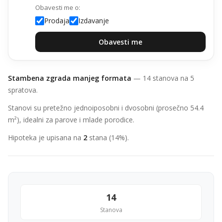
Obavesti me o:
Prodaja
Izdavanje
Obavesti me
Stambena zgrada manjeg formata
— 14 stanova na 5
spratova.
Stanovi su pretežno jednoiposobni i dvosobni (prosečno 54.4
m²), idealni za parove i mlade porodice.
Hipoteka je upisana na
2
stana (14%).
14
Stanova