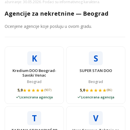
ažuriranje: 30.05.2026. Podaci su informativnog karaktera.
Agencije za nekretnine — Beograd
Ocenjene agencije koje posluju u ovom gradu.
K
S
Kredium DOO Beograd-
SUPER STAN DOO
Savski Venac
Beograd
Beograd
★★★★★
★★★★★
★★★★★
★★★★★
5,0
5,0
(907)
(86)
Licencirana agencija
Licencirana agencija
T
V