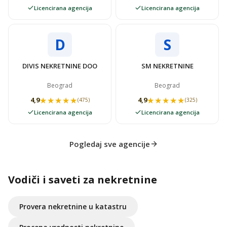
Licencirana agencija
Licencirana agencija
D
S
DIVIS NEKRETNINE DOO
SM NEKRETNINE
Beograd
Beograd
★★★★★
★★★★★
★★★★★
★★★★★
4,9
4,9
(475)
(325)
Licencirana agencija
Licencirana agencija
Pogledaj sve agencije
Vodiči i saveti za nekretnine
Provera nekretnine u katastru