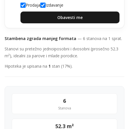
Prodaja
Izdavanje
Obavesti me
Stambena zgrada manjeg formata
— 6 stanova na 1 sprat.
Stanovi su pretežno jednoiposobni i dvosobni (prosečno 52.3
m²), idealni za parove i mlade porodice.
Hipoteka je upisana na
1
stan (17%).
6
Stanova
52.3 m²