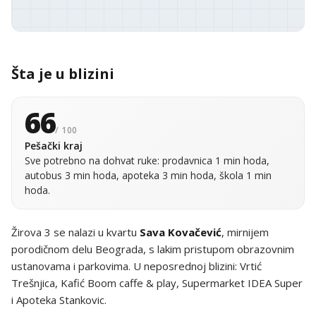
Šta je u blizini
66
/ 100
Pešački kraj
Sve potrebno na dohvat ruke: prodavnica 1 min hoda,
autobus 3 min hoda, apoteka 3 min hoda, škola 1 min
hoda.
Žirova 3 se nalazi u kvartu
Sava Kovačević
, mirnijem
porodičnom delu Beograda, s lakim pristupom obrazovnim
ustanovama i parkovima. U neposrednoj blizini: Vrtić
Trešnjica, Kafić Boom caffe & play, Supermarket IDEA Super
i Apoteka Stankovic.