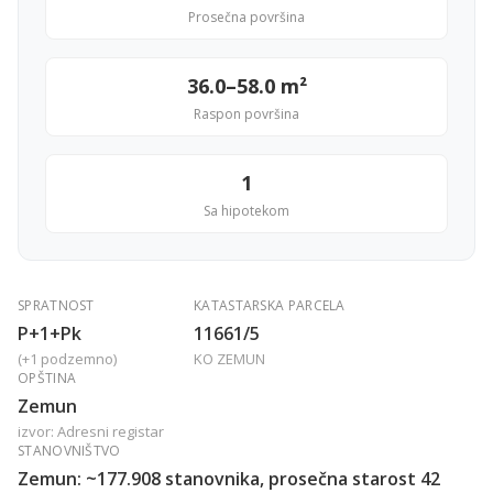
Prosečna površina
36.0–58.0 m²
Raspon površina
1
Sa hipotekom
SPRATNOST
KATASTARSKA PARCELA
P+1+Pk
11661/5
(+1 podzemno)
KO ZEMUN
OPŠTINA
Zemun
izvor: Adresni registar
STANOVNIŠTVO
Zemun: ~177.908 stanovnika, prosečna starost 42