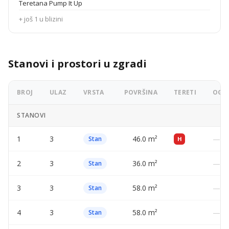
Teretana Pump It Up
+ još 1 u blizini
Stanovi i prostori u zgradi
BROJ
ULAZ
VRSTA
POVRŠINA
TERETI
OGLA
STANOVI
1
3
46.0 m²
—
Stan
H
2
3
36.0 m²
—
Stan
3
3
58.0 m²
—
Stan
4
3
58.0 m²
—
Stan