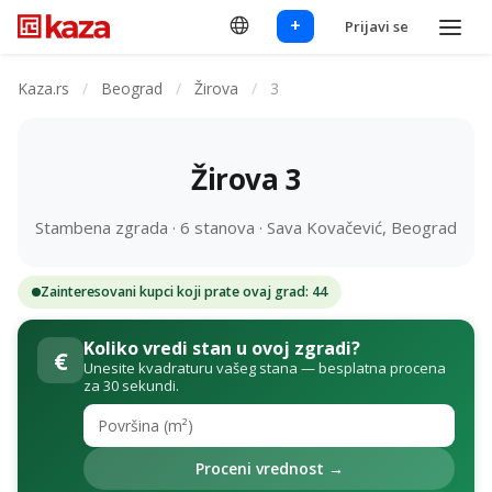
+
Prijavi se
Kaza.rs
/
Beograd
/
Žirova
/
3
Žirova 3
Stambena zgrada · 6 stanova · Sava Kovačević, Beograd
Zainteresovani kupci koji prate ovaj grad: 44
Koliko vredi stan u ovoj zgradi?
€
Unesite kvadraturu vašeg stana — besplatna procena
za 30 sekundi.
Proceni vrednost →