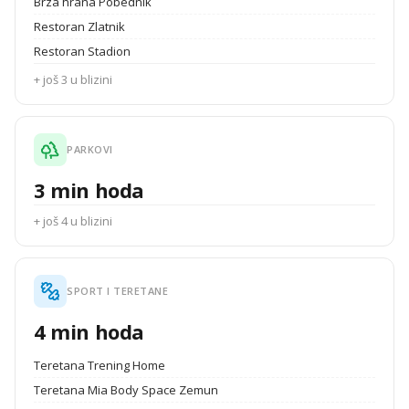
Brza hrana Pobednik
Restoran Zlatnik
Restoran Stadion
+ još 3 u blizini
PARKOVI
3 min hoda
+ još 4 u blizini
SPORT I TERETANE
4 min hoda
Teretana Trening Home
Teretana Mia Body Space Zemun