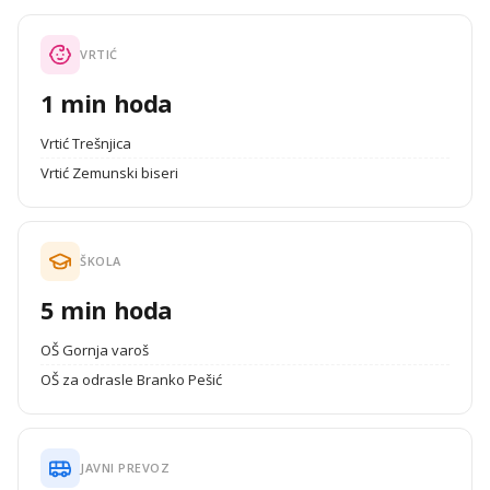
VRTIĆ
1 min hoda
Vrtić Trešnjica
Vrtić Zemunski biseri
ŠKOLA
5 min hoda
OŠ Gornja varoš
OŠ za odrasle Branko Pešić
JAVNI PREVOZ