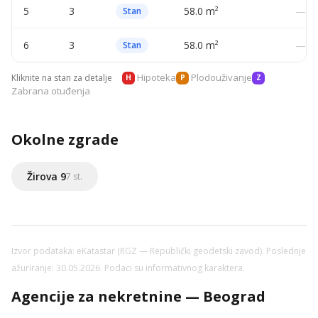
5
3
58.0 m²
—
Stan
6
3
58.0 m²
—
Stan
Hipoteka
Plodouživanje
Kliknite na stan za detalje
H
P
Z
Zabrana otuđenja
Okolne zgrade
Žirova 9
7 st.
Izvor podataka: eKatastar (RGZ — Republički geodetski zavod). Poslednje
ažuriranje: 30.05.2026. Podaci su informativnog karaktera.
Agencije za nekretnine — Beograd