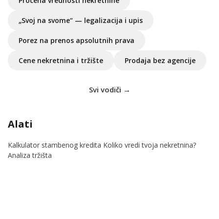
Procena vrednosti nekretnine
„Svoj na svome“ — legalizacija i upis
Porez na prenos apsolutnih prava
Cene nekretnina i tržište
Prodaja bez agencije
Svi vodiči →
Alati
Kalkulator stambenog kredita
Koliko vredi tvoja nekretnina?
Analiza tržišta