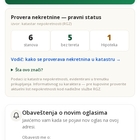
Provera nekretnine — pravni status
izvor: katastar nepokretnosti (RGZ)
6
5
1
stanova
bez tereta
Hipoteka
Vodič: kako se proverava nekretnina u katastru →
Šta ovo znači?
Podaci iz katastra nepokretnosti, evidentirani u trenutku
prikupljanja. Informativnog su karaktera — pre kupovine proverite
aktuelni list nepokretnosti kod nadležne službe RGZ.
Obaveštenja o novim oglasima
Javićemo vam kada se pojavi nov oglas na ovoj
adresi.
Obavesti me o: