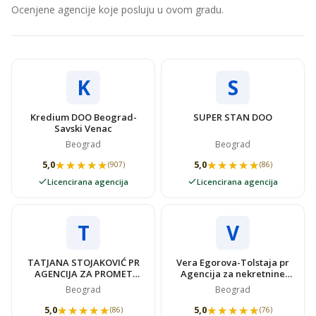
Ocenjene agencije koje posluju u ovom gradu.
K
S
Kredium DOO Beograd-
SUPER STAN DOO
Savski Venac
Beograd
Beograd
★★★★★
★★★★★
★★★★★
★★★★★
5,0
5,0
(907)
(86)
Licencirana agencija
Licencirana agencija
T
V
TATJANA STOJAKOVIĆ PR
Vera Egorova-Tolstaja pr
AGENCIJA ZA PROMET
Agencija za nekretnine
NEKRETNINAMA SUPER
VIDOVSTAN
Beograd
Beograd
STAN
★★★★★
★★★★★
★★★★★
★★★★★
5,0
5,0
(86)
(76)