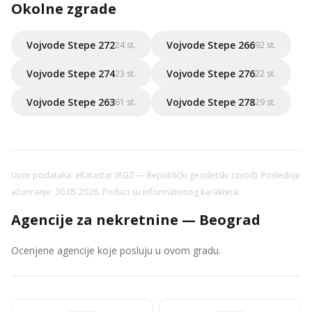
Okolne zgrade
Vojvode Stepe 272
Vojvode Stepe 266
24 st.
92 st.
Vojvode Stepe 274
Vojvode Stepe 276
23 st.
22 st.
Vojvode Stepe 263
Vojvode Stepe 278
61 st.
29 st.
Izvor podataka: eKatastar (RGZ — Republički geodetski zavod). Poslednje
ažuriranje: 30.05.2026. Podaci su informativnog karaktera.
Agencije za nekretnine — Beograd
Ocenjene agencije koje posluju u ovom gradu.