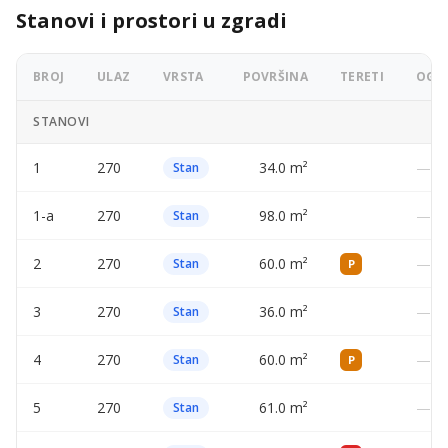
Stanovi i prostori u zgradi
BROJ
ULAZ
VRSTA
POVRŠINA
TERETI
OGLA
STANOVI
1
270
34.0 m²
—
Stan
1-a
270
98.0 m²
—
Stan
2
270
60.0 m²
—
Stan
P
3
270
36.0 m²
—
Stan
4
270
60.0 m²
—
Stan
P
5
270
61.0 m²
—
Stan