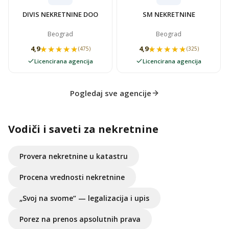
DIVIS NEKRETNINE DOO
SM NEKRETNINE
Beograd
Beograd
★★★★★
★★★★★
★★★★★
★★★★★
4,9
4,9
(475)
(325)
Licencirana agencija
Licencirana agencija
Pogledaj sve agencije
Vodiči i saveti za nekretnine
Provera nekretnine u katastru
Procena vrednosti nekretnine
„Svoj na svome“ — legalizacija i upis
Porez na prenos apsolutnih prava