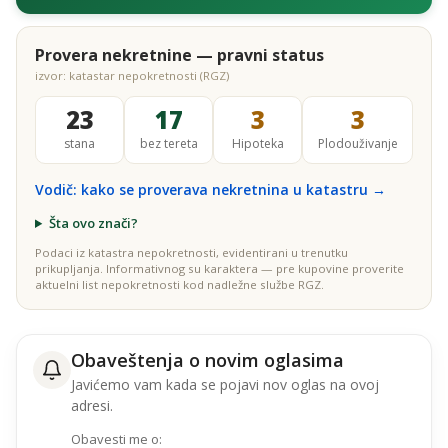
Provera nekretnine — pravni status
izvor: katastar nepokretnosti (RGZ)
23
17
3
3
stana
bez tereta
Hipoteka
Plodouživanje
Vodič: kako se proverava nekretnina u katastru →
Šta ovo znači?
Podaci iz katastra nepokretnosti, evidentirani u trenutku
prikupljanja. Informativnog su karaktera — pre kupovine proverite
aktuelni list nepokretnosti kod nadležne službe RGZ.
Obaveštenja o novim oglasima
Javićemo vam kada se pojavi nov oglas na ovoj
adresi.
Obavesti me o: