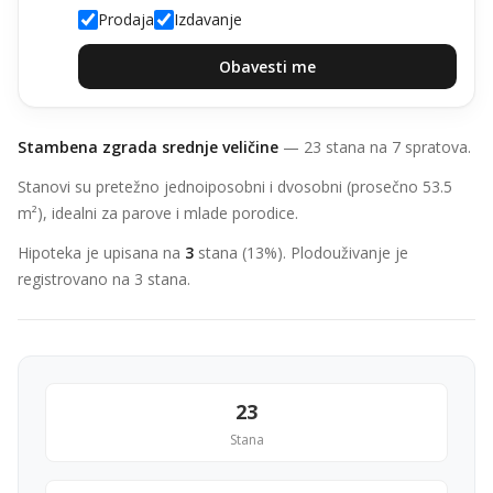
Prodaja
Izdavanje
Obavesti me
Stambena zgrada srednje veličine
— 23 stana na 7 spratova.
Stanovi su pretežno jednoiposobni i dvosobni (prosečno 53.5
m²), idealni za parove i mlade porodice.
Hipoteka je upisana na
3
stana (13%). Plodouživanje je
registrovano na 3 stana.
23
Stana