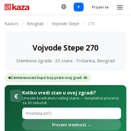
+
Prijavi se
Kaza.rs
/
Beograd
/
Vojvode Stepe
/
270
Vojvode Stepe 270
Stambena zgrada · 23 stana · Trošarina, Beograd
Zainteresovani kupci koji prate ovaj grad: 46
Koliko vredi stan u ovoj zgradi?
€
Unesite kvadraturu vašeg stana — besplatna procena
za 30 sekundi.
Proceni vrednost →