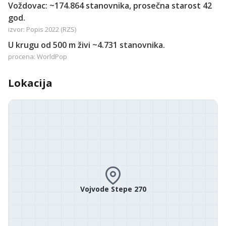
Voždovac: ~174.864 stanovnika, prosečna starost 42
god.
izvor: Popis 2022 (RZS)
U krugu od 500 m živi ~4.731 stanovnika.
procena: WorldPop
Lokacija
Vojvode Stepe 270