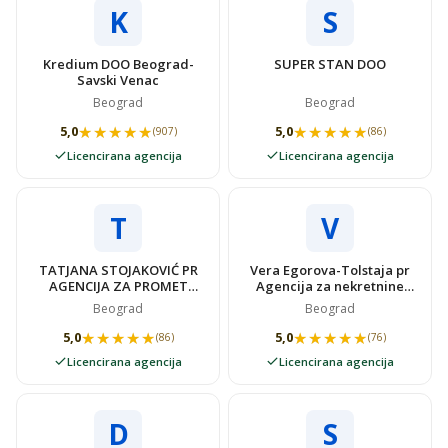
K
S
Kredium DOO Beograd-
SUPER STAN DOO
Savski Venac
Beograd
Beograd
★★★★★
★★★★★
★★★★★
★★★★★
5,0
5,0
(907)
(86)
Licencirana agencija
Licencirana agencija
T
V
TATJANA STOJAKOVIĆ PR
Vera Egorova-Tolstaja pr
AGENCIJA ZA PROMET
Agencija za nekretnine
NEKRETNINAMA SUPER
VIDOVSTAN
Beograd
Beograd
STAN
★★★★★
★★★★★
★★★★★
★★★★★
5,0
5,0
(86)
(76)
Licencirana agencija
Licencirana agencija
D
S