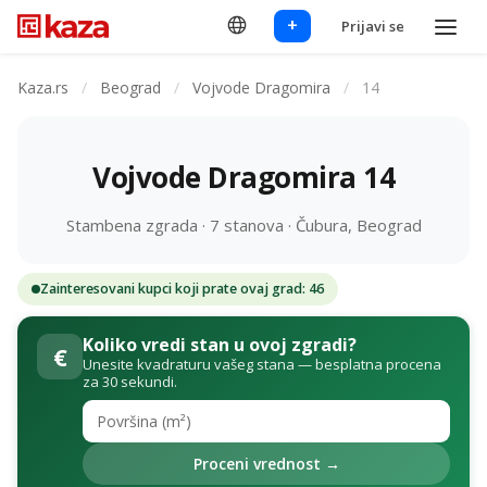
+
Prijavi se
Kaza.rs
/
Beograd
/
Vojvode Dragomira
/
14
Vojvode Dragomira 14
Stambena zgrada · 7 stanova · Čubura, Beograd
Zainteresovani kupci koji prate ovaj grad: 46
Koliko vredi stan u ovoj zgradi?
€
Unesite kvadraturu vašeg stana — besplatna procena
za 30 sekundi.
Proceni vrednost →