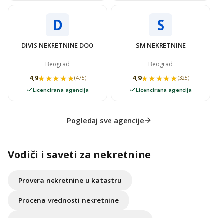
D
S
DIVIS NEKRETNINE DOO
SM NEKRETNINE
Beograd
Beograd
★★★★★
★★★★★
★★★★★
★★★★★
4,9
4,9
(475)
(325)
Licencirana agencija
Licencirana agencija
Pogledaj sve agencije
Vodiči i saveti za nekretnine
Provera nekretnine u katastru
Procena vrednosti nekretnine