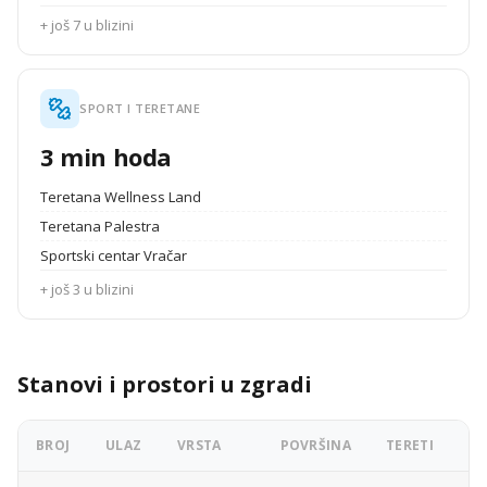
+ još 7 u blizini
SPORT I TERETANE
3 min hoda
Teretana Wellness Land
Teretana Palestra
Sportski centar Vračar
+ još 3 u blizini
Stanovi i prostori u zgradi
BROJ
ULAZ
VRSTA
POVRŠINA
TERETI
OG