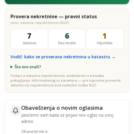
Provera nekretnine — pravni status
izvor: katastar nepokretnosti (RGZ)
7
6
1
stanova
bez tereta
Hipoteka
Vodič: kako se proverava nekretnina u katastru →
Šta ovo znači?
Podaci iz katastra nepokretnosti, evidentirani u trenutku
prikupljanja. Informativnog su karaktera — pre kupovine proverite
aktuelni list nepokretnosti kod nadležne službe RGZ.
Obaveštenja o novim oglasima
Javićemo vam kada se pojavi nov oglas na ovoj
adresi.
Obavesti me o: