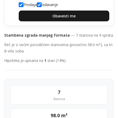
Prodaja
Izdavanje
Obavesti me
Stambena zgrada manjeg formata
— 7 stanova na 4 sprata.
Reč je o većim porodičnim stanovima (prosečno 98.0 m²), sa tri
ili više soba.
Hipoteka je upisana na
1
stan (14%).
7
Stanova
98.0 m²