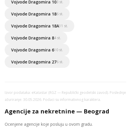
Vojvode Dragomira 10
3 st.
Vojvode Dragomira 18
6 st.
Vojvode Dragomira 18A
11 st.
Vojvode Dragomira 8
4 st.
Vojvode Dragomira 6
10 st.
Vojvode Dragomira 27
6 st.
Izvor podataka: eKatastar (RGZ — Republički geodetski zavod). Poslednje
ažuriranje: 30.05.2026. Podaci su informativnog karaktera.
Agencije za nekretnine — Beograd
Ocenjene agencije koje posluju u ovom gradu.