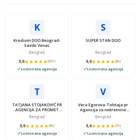
K
S
Kredium DOO Beograd-
SUPER STAN DOO
Savski Venac
Beograd
Beograd
★★★★★
★★★★★
★★★★★
★★★★★
5,0
5,0
(907)
(86)
Licencirana agencija
Licencirana agencija
T
V
TATJANA STOJAKOVIĆ PR
Vera Egorova-Tolstaja pr
AGENCIJA ZA PROMET
Agencija za nekretnine
NEKRETNINAMA SUPER
VIDOVSTAN
Beograd
Beograd
STAN
★★★★★
★★★★★
★★★★★
★★★★★
5,0
5,0
(86)
(76)
Licencirana agencija
Licencirana agencija