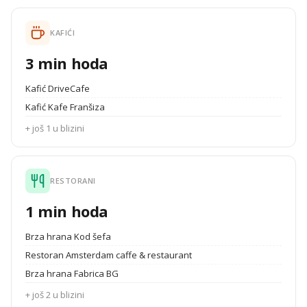
KAFIĆI
3 min hoda
Kafić DriveCafe
Kafić Kafe Franšiza
+ još 1 u blizini
RESTORANI
1 min hoda
Brza hrana Kod šefa
Restoran Amsterdam caffe & restaurant
Brza hrana Fabrica BG
+ još 2 u blizini