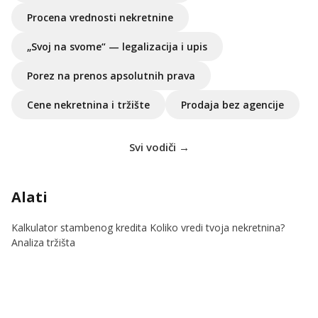
Procena vrednosti nekretnine
„Svoj na svome“ — legalizacija i upis
Porez na prenos apsolutnih prava
Cene nekretnina i tržište
Prodaja bez agencije
Svi vodiči →
Alati
Kalkulator stambenog kredita
Koliko vredi tvoja nekretnina?
Analiza tržišta