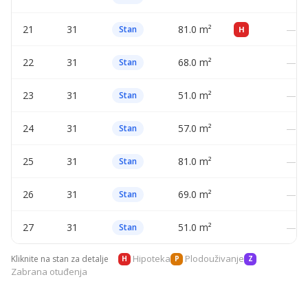
21
31
81.0 m²
—
Stan
H
22
31
68.0 m²
—
Stan
23
31
51.0 m²
—
Stan
24
31
57.0 m²
—
Stan
25
31
81.0 m²
—
Stan
26
31
69.0 m²
—
Stan
27
31
51.0 m²
—
Stan
Hipoteka
Plodouživanje
Kliknite na stan za detalje
H
P
Z
Zabrana otuđenja