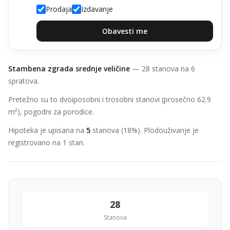
Prodaja
Izdavanje
Obavesti me
Stambena zgrada srednje veličine
— 28 stanova na 6
spratova.
Pretežno su to dvoiposobni i trosobni stanovi (prosečno 62.9
m²), pogodni za porodice.
Hipoteka je upisana na
5
stanova (18%). Plodouživanje je
registrovano na 1 stan.
28
Stanova