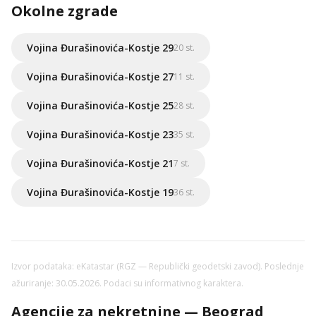
Okolne zgrade
Vojina Đurašinovića-Kostje 29
20 st.
Vojina Đurašinovića-Kostje 27
11 st.
Vojina Đurašinovića-Kostje 25
28 st.
Vojina Đurašinovića-Kostje 23
35 st.
Vojina Đurašinovića-Kostje 21
7 st.
Vojina Đurašinovića-Kostje 19
36 st.
Izvor podataka: eKatastar (RGZ — Republički geodetski zavod). Poslednje
ažuriranje: 30.05.2026. Podaci su informativnog karaktera.
Agencije za nekretnine — Beograd