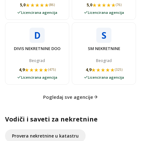
★★★★★
★★★★★
★★★★★
★★★★★
5,0
5,0
(86)
(76)
Licencirana agencija
Licencirana agencija
D
S
DIVIS NEKRETNINE DOO
SM NEKRETNINE
Beograd
Beograd
★★★★★
★★★★★
★★★★★
★★★★★
4,9
4,9
(475)
(325)
Licencirana agencija
Licencirana agencija
Pogledaj sve agencije
Vodiči i saveti za nekretnine
Provera nekretnine u katastru