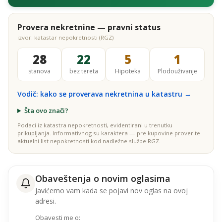
Provera nekretnine — pravni status
izvor: katastar nepokretnosti (RGZ)
28
22
5
1
stanova
bez tereta
Hipoteka
Plodouživanje
Vodič: kako se proverava nekretnina u katastru →
Šta ovo znači?
Podaci iz katastra nepokretnosti, evidentirani u trenutku
prikupljanja. Informativnog su karaktera — pre kupovine proverite
aktuelni list nepokretnosti kod nadležne službe RGZ.
Obaveštenja o novim oglasima
Javićemo vam kada se pojavi nov oglas na ovoj
adresi.
Obavesti me o: