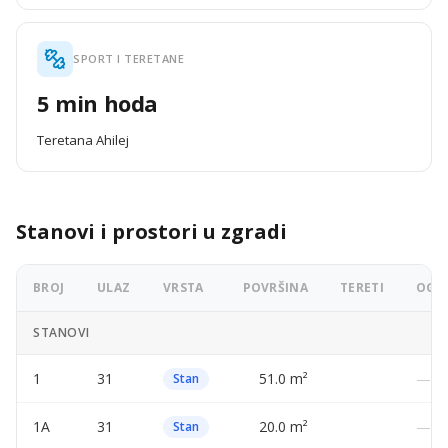
SPORT I TERETANE
5 min hoda
Teretana Ahilej
Stanovi i prostori u zgradi
BROJ
ULAZ
VRSTA
POVRŠINA
TERETI
OGLA
STANOVI
1
31
51.0 m²
—
Stan
1A
31
20.0 m²
—
Stan