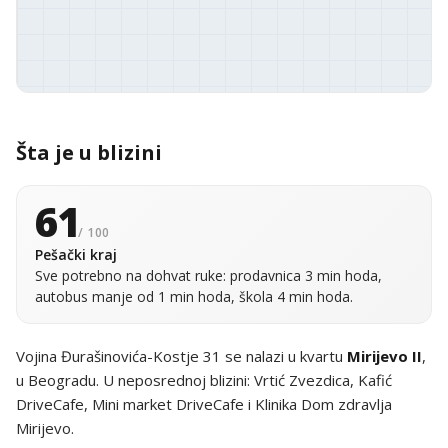
Šta je u blizini
61
/ 100
Pešački kraj
Sve potrebno na dohvat ruke: prodavnica 3 min hoda,
autobus manje od 1 min hoda, škola 4 min hoda.
Vojina Đurašinovića-Kostje 31 se nalazi u kvartu
Mirijevo II
,
u Beogradu. U neposrednoj blizini: Vrtić Zvezdica, Kafić
DriveCafe, Mini market DriveCafe i Klinika Dom zdravlja
Mirijevo.