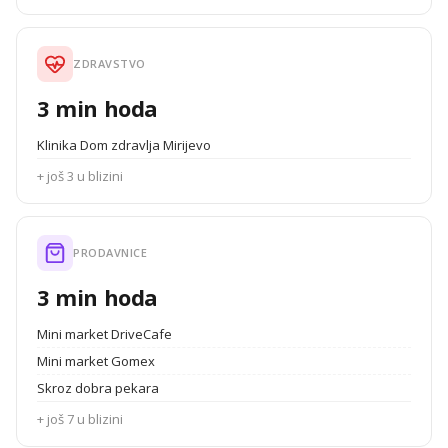
ZDRAVSTVO
3 min hoda
Klinika Dom zdravlja Mirijevo
+ još 3 u blizini
PRODAVNICE
3 min hoda
Mini market DriveCafe
Mini market Gomex
Skroz dobra pekara
+ još 7 u blizini