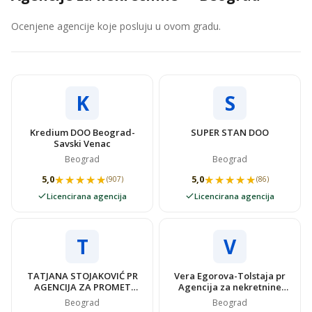
Ocenjene agencije koje posluju u ovom gradu.
K
S
Kredium DOO Beograd-
SUPER STAN DOO
Savski Venac
Beograd
Beograd
★★★★★
★★★★★
★★★★★
★★★★★
5,0
5,0
(907)
(86)
Licencirana agencija
Licencirana agencija
T
V
TATJANA STOJAKOVIĆ PR
Vera Egorova-Tolstaja pr
AGENCIJA ZA PROMET
Agencija za nekretnine
NEKRETNINAMA SUPER
VIDOVSTAN
Beograd
Beograd
STAN