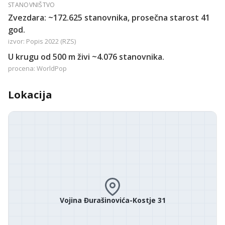
STANOVNIŠTVO
Zvezdara: ~172.625 stanovnika, prosečna starost 41
god.
izvor: Popis 2022 (RZS)
U krugu od 500 m živi ~4.076 stanovnika.
procena: WorldPop
Lokacija
Vojina Đurašinovića-Kostje 31