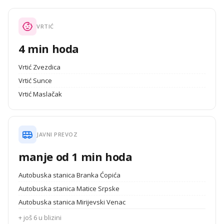
VRTIĆ
4 min hoda
Vrtić Zvezdica
Vrtić Sunce
Vrtić Maslačak
JAVNI PREVOZ
manje od 1 min hoda
Autobuska stanica Branka Ćopića
Autobuska stanica Matice Srpske
Autobuska stanica Mirijevski Venac
+ još 6 u blizini