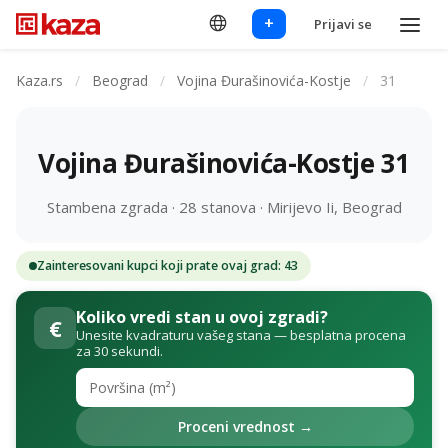
+
Prijavi se
Kaza.rs
/
Beograd
/
Vojina Đurašinovića-Kostje
/
31
Vojina Đurašinovića-Kostje 31
Stambena zgrada · 28 stanova · Mirijevo Ii, Beograd
Zainteresovani kupci koji prate ovaj grad: 43
Koliko vredi stan u ovoj zgradi?
€
Unesite kvadraturu vašeg stana — besplatna procena
za 30 sekundi.
Proceni vrednost →