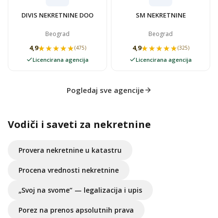
DIVIS NEKRETNINE DOO
SM NEKRETNINE
Beograd
Beograd
★★★★★
★★★★★
★★★★★
★★★★★
4,9
4,9
(475)
(325)
Licencirana agencija
Licencirana agencija
Pogledaj sve agencije
Vodiči i saveti za nekretnine
Provera nekretnine u katastru
Procena vrednosti nekretnine
„Svoj na svome“ — legalizacija i upis
Porez na prenos apsolutnih prava