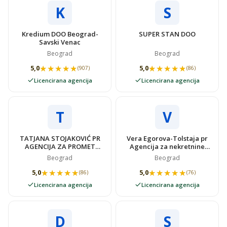
K
S
Kredium DOO Beograd-
SUPER STAN DOO
Savski Venac
Beograd
Beograd
★★★★★
★★★★★
★★★★★
★★★★★
5,0
5,0
(907)
(86)
Licencirana agencija
Licencirana agencija
T
V
TATJANA STOJAKOVIĆ PR
Vera Egorova-Tolstaja pr
AGENCIJA ZA PROMET
Agencija za nekretnine
NEKRETNINAMA SUPER
VIDOVSTAN
Beograd
Beograd
STAN
★★★★★
★★★★★
★★★★★
★★★★★
5,0
5,0
(86)
(76)
Licencirana agencija
Licencirana agencija
D
S