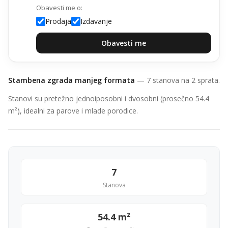
Obavesti me o:
Prodaja
Izdavanje
Obavesti me
Stambena zgrada manjeg formata
— 7 stanova na 2 sprata.
Stanovi su pretežno jednoiposobni i dvosobni (prosečno 54.4
m²), idealni za parove i mlade porodice.
7
Stanova
54.4 m²