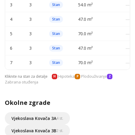
3
3
54.0 m²
—
Stan
4
3
47.0 m²
—
Stan
5
3
70.0 m²
—
Stan
6
3
47.0 m²
—
Stan
7
3
70.0 m²
—
Stan
Hipoteka
Plodouživanje
Kliknite na stan za detalje
H
P
Z
Zabrana otuđenja
Okolne zgrade
Vjekoslava Kovača 3A
4 st.
Vjekoslava Kovača 3B
2 st.