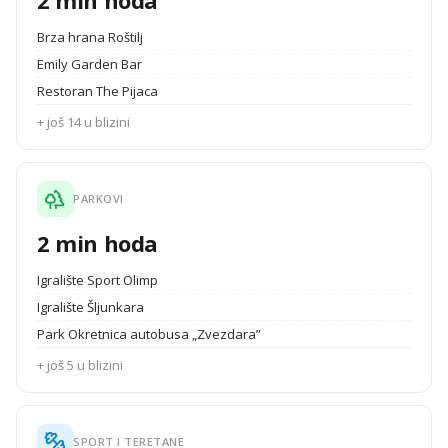
2 min hoda
Brza hrana Roštilj
Emily Garden Bar
Restoran The Pijaca
+ još 14 u blizini
PARKOVI
2 min hoda
Igralište Sport Olimp
Igralište Šljunkara
Park Okretnica autobusa „Zvezdara”
+ još 5 u blizini
SPORT I TERETANE