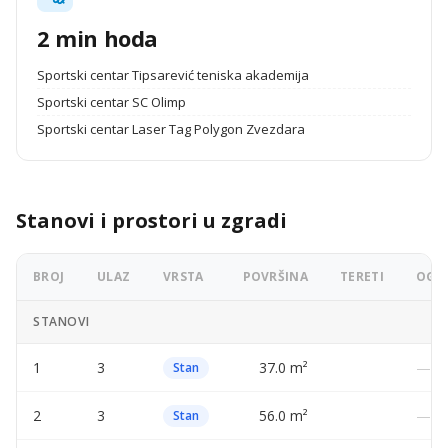
2 min hoda
Sportski centar Tipsarević teniska akademija
Sportski centar SC Olimp
Sportski centar Laser Tag Polygon Zvezdara
Stanovi i prostori u zgradi
BROJ
ULAZ
VRSTA
POVRŠINA
TERETI
OGLA
STANOVI
1
3
37.0 m²
—
Stan
2
3
56.0 m²
—
Stan