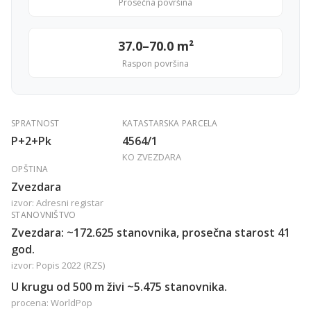
Prosečna površina
37.0–70.0 m²
Raspon površina
SPRATNOST
KATASTARSKA PARCELA
P+2+Pk
4564/1
KO ZVEZDARA
OPŠTINA
Zvezdara
izvor: Adresni registar
STANOVNIŠTVO
Zvezdara: ~172.625 stanovnika, prosečna starost 41
god.
izvor: Popis 2022 (RZS)
U krugu od 500 m živi ~5.475 stanovnika.
procena: WorldPop