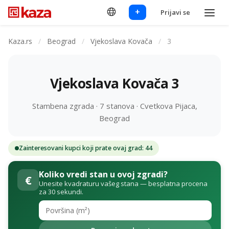
+
Prijavi se
Kaza.rs
/
Beograd
/
Vjekoslava Kovača
/
3
Vjekoslava Kovača 3
Stambena zgrada · 7 stanova · Cvetkova Pijaca,
Beograd
Zainteresovani kupci koji prate ovaj grad: 44
Koliko vredi stan u ovoj zgradi?
€
Unesite kvadraturu vašeg stana — besplatna procena
za 30 sekundi.