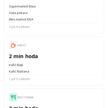
Supermarket Maxi
Vaša pekara
Mini market IDEA
+ još 9 u blizini
KAFIĆI
2 min hoda
Kafić Bajk
Kafić Mañana
+ još 2 u blizini
RESTORANI