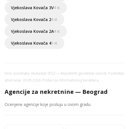
Vjekoslava Kovača 3V
4 st.
Vjekoslava Kovača 2
4 st.
Vjekoslava Kovača 2A
4 st.
Vjekoslava Kovača 4
5 st.
Izvor podataka: eKatastar (RGZ — Republički geodetski zavod). Poslednje
ažuriranje: 30.05.2026. Podaci su informativnog karaktera.
Agencije za nekretnine — Beograd
Ocenjene agencije koje posluju u ovom gradu.