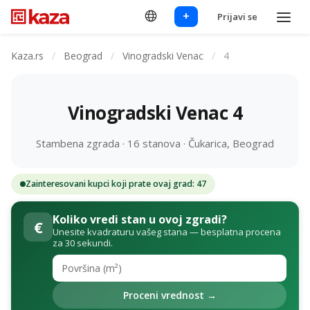
+
Prijavi se
Kaza.rs
/
Beograd
/
Vinogradski Venac
/
4
Vinogradski Venac 4
Stambena zgrada · 16 stanova · Čukarica, Beograd
Zainteresovani kupci koji prate ovaj grad: 47
Koliko vredi stan u ovoj zgradi?
€
Unesite kvadraturu vašeg stana — besplatna procena
za 30 sekundi.
Proceni vrednost →