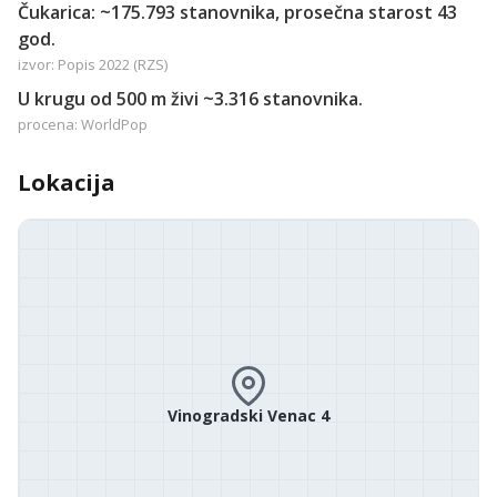
Čukarica: ~175.793 stanovnika, prosečna starost 43
god.
izvor: Popis 2022 (RZS)
U krugu od 500 m živi ~3.316 stanovnika.
procena: WorldPop
Lokacija
Vinogradski Venac 4