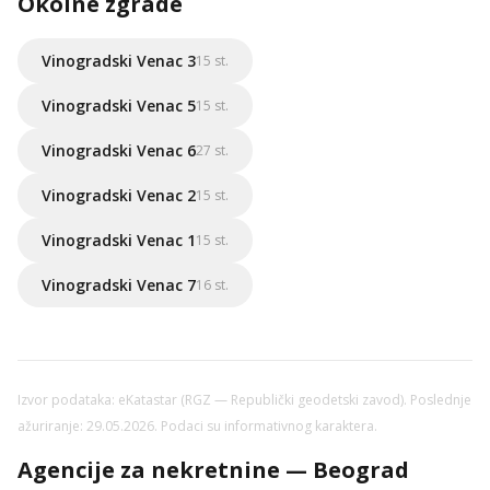
Okolne zgrade
Vinogradski Venac 3
15 st.
Vinogradski Venac 5
15 st.
Vinogradski Venac 6
27 st.
Vinogradski Venac 2
15 st.
Vinogradski Venac 1
15 st.
Vinogradski Venac 7
16 st.
Izvor podataka: eKatastar (RGZ — Republički geodetski zavod). Poslednje
ažuriranje: 29.05.2026. Podaci su informativnog karaktera.
Agencije za nekretnine — Beograd