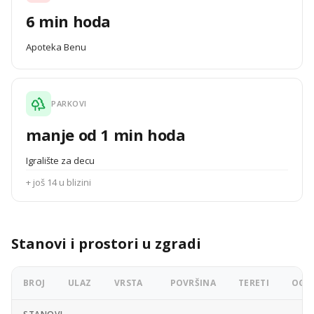
6 min hoda
Apoteka Benu
PARKOVI
manje od 1 min hoda
Igralište za decu
+ još 14 u blizini
Stanovi i prostori u zgradi
BROJ
ULAZ
VRSTA
POVRŠINA
TERETI
OGLA