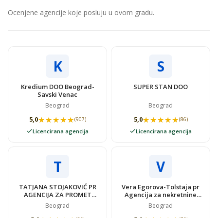
Ocenjene agencije koje posluju u ovom gradu.
K
S
Kredium DOO Beograd-
SUPER STAN DOO
Savski Venac
Beograd
Beograd
★★★★★
★★★★★
★★★★★
★★★★★
5,0
5,0
(907)
(86)
Licencirana agencija
Licencirana agencija
T
V
TATJANA STOJAKOVIĆ PR
Vera Egorova-Tolstaja pr
AGENCIJA ZA PROMET
Agencija za nekretnine
NEKRETNINAMA SUPER
VIDOVSTAN
Beograd
Beograd
STAN