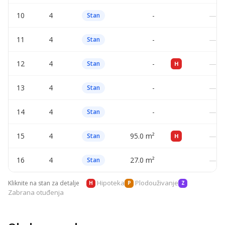
10
4
-
—
Stan
11
4
-
—
Stan
12
4
-
—
Stan
H
13
4
-
—
Stan
14
4
-
—
Stan
15
4
95.0 m²
—
Stan
H
16
4
27.0 m²
—
Stan
Hipoteka
Plodouživanje
Kliknite na stan za detalje
H
P
Z
Zabrana otuđenja