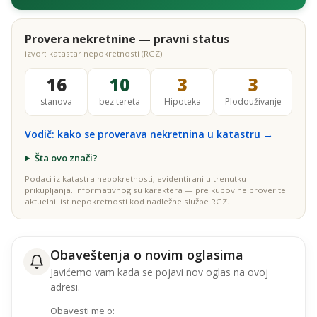
Provera nekretnine — pravni status
izvor: katastar nepokretnosti (RGZ)
16
10
3
3
stanova
bez tereta
Hipoteka
Plodouživanje
Vodič: kako se proverava nekretnina u katastru →
Šta ovo znači?
Podaci iz katastra nepokretnosti, evidentirani u trenutku
prikupljanja. Informativnog su karaktera — pre kupovine proverite
aktuelni list nepokretnosti kod nadležne službe RGZ.
Obaveštenja o novim oglasima
Javićemo vam kada se pojavi nov oglas na ovoj
adresi.
Obavesti me o: