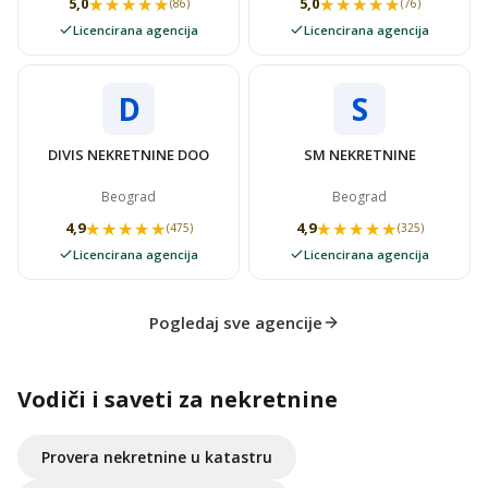
★★★★★
★★★★★
★★★★★
★★★★★
5,0
5,0
(86)
(76)
Licencirana agencija
Licencirana agencija
D
S
DIVIS NEKRETNINE DOO
SM NEKRETNINE
Beograd
Beograd
★★★★★
★★★★★
★★★★★
★★★★★
4,9
4,9
(475)
(325)
Licencirana agencija
Licencirana agencija
Pogledaj sve agencije
Vodiči i saveti za nekretnine
Provera nekretnine u katastru