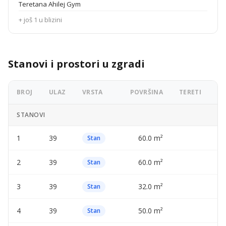
Teretana Ahilej Gym
+ još 1 u blizini
Stanovi i prostori u zgradi
BROJ
ULAZ
VRSTA
POVRŠINA
TERETI
OG
STANOVI
1
39
60.0 m²
—
Stan
2
39
60.0 m²
—
Stan
3
39
32.0 m²
—
Stan
4
39
50.0 m²
—
Stan