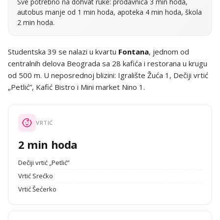
Sve potrebno na dohvat ruke: prodavnica 3 min hoda,
autobus manje od 1 min hoda, apoteka 4 min hoda, škola
2 min hoda.
Studentska 39 se nalazi u kvartu
Fontana
, jednom od
centralnih delova Beograda sa 28 kafića i restorana u krugu
od 500 m. U neposrednoj blizini: Igralište Žuća 1, Dečiji vrtić
„Petlić”, Kafić Bistro i Mini market Nino 1.
VRTIĆ
2 min hoda
Dečiji vrtić „Petlić”
Vrtić Srećko
Vrtić Šećerko