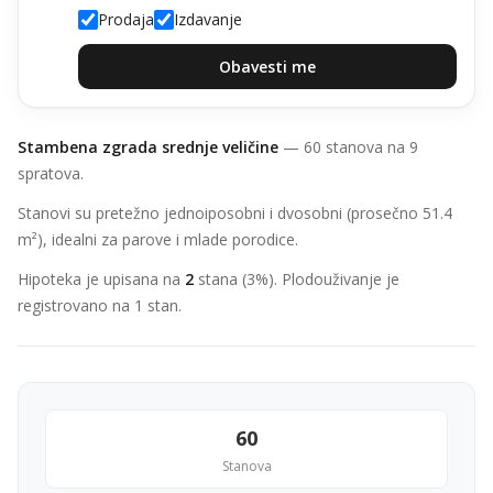
Prodaja
Izdavanje
Obavesti me
Stambena zgrada srednje veličine
— 60 stanova na 9
spratova.
Stanovi su pretežno jednoiposobni i dvosobni (prosečno 51.4
m²), idealni za parove i mlade porodice.
Hipoteka je upisana na
2
stana (3%). Plodouživanje je
registrovano na 1 stan.
60
Stanova