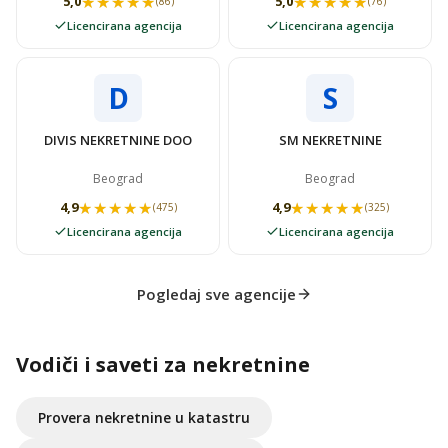
★★★★★
★★★★★
★★★★★
★★★★★
5,0
5,0
(86)
(76)
Licencirana agencija
Licencirana agencija
D
S
DIVIS NEKRETNINE DOO
SM NEKRETNINE
Beograd
Beograd
★★★★★
★★★★★
★★★★★
★★★★★
4,9
4,9
(475)
(325)
Licencirana agencija
Licencirana agencija
Pogledaj sve agencije
Vodiči i saveti za nekretnine
Provera nekretnine u katastru