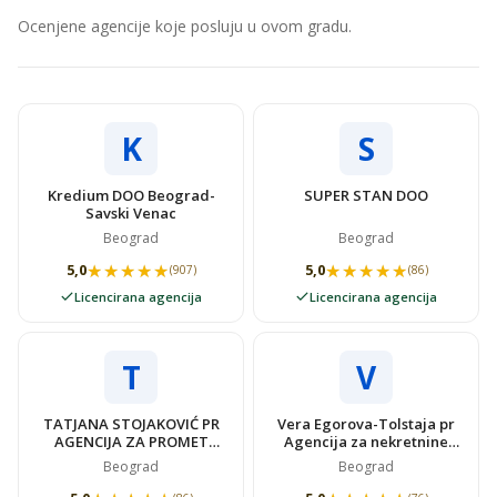
Ocenjene agencije koje posluju u ovom gradu.
K
S
Kredium DOO Beograd-
SUPER STAN DOO
Savski Venac
Beograd
Beograd
★★★★★
★★★★★
★★★★★
★★★★★
5,0
5,0
(907)
(86)
Licencirana agencija
Licencirana agencija
T
V
TATJANA STOJAKOVIĆ PR
Vera Egorova-Tolstaja pr
AGENCIJA ZA PROMET
Agencija za nekretnine
NEKRETNINAMA SUPER
VIDOVSTAN
Beograd
Beograd
STAN