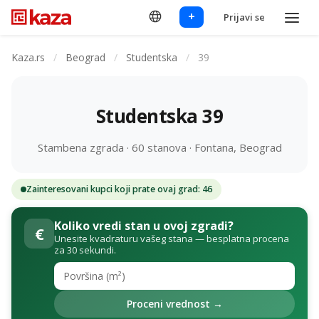
+
Prijavi se
Kaza.rs
/
Beograd
/
Studentska
/
39
Studentska 39
Stambena zgrada · 60 stanova · Fontana, Beograd
Zainteresovani kupci koji prate ovaj grad: 46
Koliko vredi stan u ovoj zgradi?
€
Unesite kvadraturu vašeg stana — besplatna procena
za 30 sekundi.
Proceni vrednost →