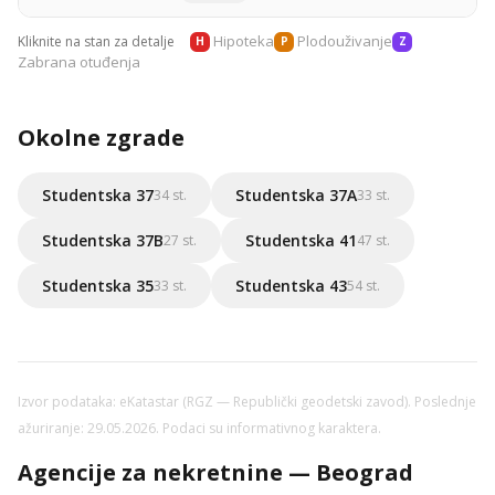
Hipoteka
Plodouživanje
Kliknite na stan za detalje
H
P
Z
Zabrana otuđenja
Okolne zgrade
Studentska 37
Studentska 37A
34 st.
33 st.
Studentska 37B
Studentska 41
27 st.
47 st.
Studentska 35
Studentska 43
33 st.
54 st.
Izvor podataka: eKatastar (RGZ — Republički geodetski zavod). Poslednje
ažuriranje: 29.05.2026. Podaci su informativnog karaktera.
Agencije za nekretnine — Beograd