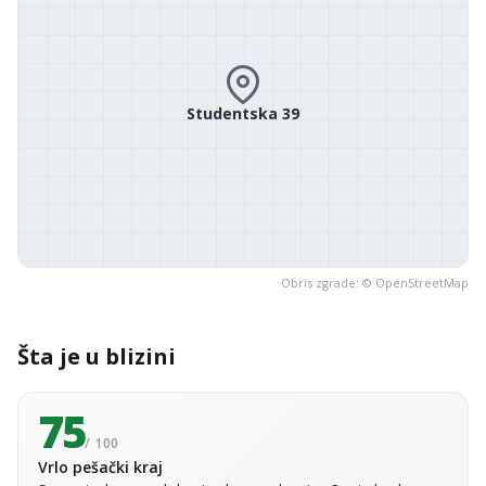
Studentska 39
Obris zgrade: ©
OpenStreetMap
Šta je u blizini
75
/ 100
Vrlo pešački kraj