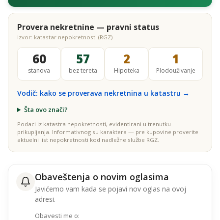
Provera nekretnine — pravni status
izvor: katastar nepokretnosti (RGZ)
60
57
2
1
stanova
bez tereta
Hipoteka
Plodouživanje
Vodič: kako se proverava nekretnina u katastru →
Šta ovo znači?
Podaci iz katastra nepokretnosti, evidentirani u trenutku
prikupljanja. Informativnog su karaktera — pre kupovine proverite
aktuelni list nepokretnosti kod nadležne službe RGZ.
Obaveštenja o novim oglasima
Javićemo vam kada se pojavi nov oglas na ovoj
adresi.
Obavesti me o: