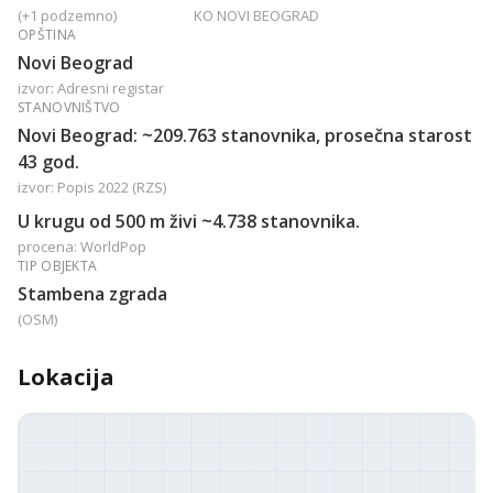
(+1 podzemno)
KO NOVI BEOGRAD
OPŠTINA
Novi Beograd
izvor: Adresni registar
STANOVNIŠTVO
Novi Beograd: ~209.763 stanovnika, prosečna starost
43 god.
izvor: Popis 2022 (RZS)
U krugu od 500 m živi ~4.738 stanovnika.
procena: WorldPop
TIP OBJEKTA
Stambena zgrada
(OSM)
Lokacija