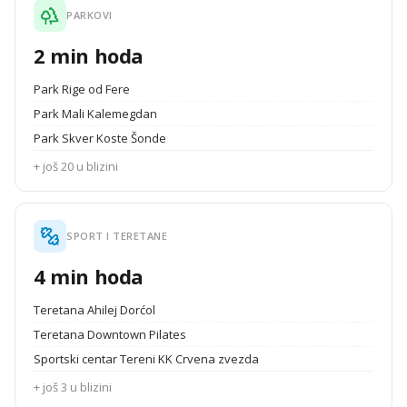
PARKOVI
2 min hoda
Park Rige od Fere
Park Mali Kalemegdan
Park Skver Koste Šonde
+ još 20 u blizini
SPORT I TERETANE
4 min hoda
Teretana Ahilej Dorćol
Teretana Downtown Pilates
Sportski centar Tereni KK Crvena zvezda
+ još 3 u blizini