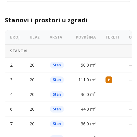
Stanovi i prostori u zgradi
BROJ
ULAZ
VRSTA
POVRŠINA
TERETI
OGL
STANOVI
2
20
50.0 m²
—
Stan
3
20
111.0 m²
—
Stan
P
4
20
36.0 m²
—
Stan
6
20
44.0 m²
—
Stan
7
20
36.0 m²
—
Stan