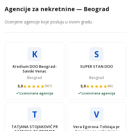
Agencije za nekretnine — Beograd
Ocenjene agencije koje posluju u ovom gradu.
K
S
Kredium DOO Beograd-
SUPER STAN DOO
Savski Venac
Beograd
Beograd
★★★★★
★★★★★
★★★★★
★★★★★
5,0
5,0
(907)
(86)
Licencirana agencija
Licencirana agencija
T
V
TATJANA STOJAKOVIĆ PR
Vera Egorova-Tolstaja pr