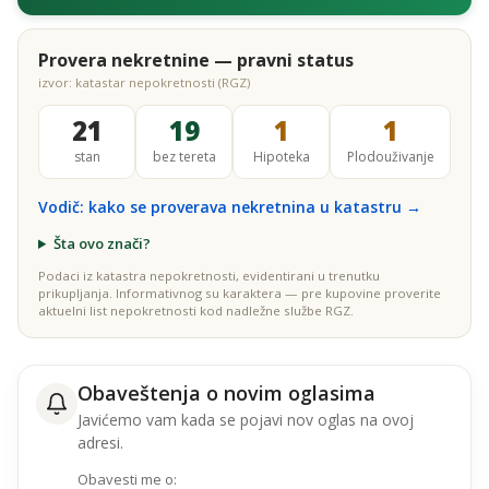
Provera nekretnine — pravni status
izvor: katastar nepokretnosti (RGZ)
21
19
1
1
stan
bez tereta
Hipoteka
Plodouživanje
Vodič: kako se proverava nekretnina u katastru →
Šta ovo znači?
Podaci iz katastra nepokretnosti, evidentirani u trenutku
prikupljanja. Informativnog su karaktera — pre kupovine proverite
aktuelni list nepokretnosti kod nadležne službe RGZ.
Obaveštenja o novim oglasima
Javićemo vam kada se pojavi nov oglas na ovoj
adresi.
Obavesti me o: