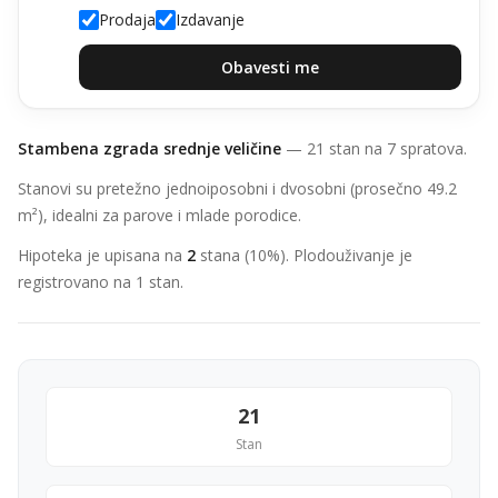
Prodaja
Izdavanje
Obavesti me
Stambena zgrada srednje veličine
— 21 stan na 7 spratova.
Stanovi su pretežno jednoiposobni i dvosobni (prosečno 49.2
m²), idealni za parove i mlade porodice.
Hipoteka je upisana na
2
stana (10%). Plodouživanje je
registrovano na 1 stan.
21
Stan