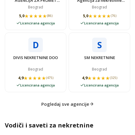
AGENCIJA ZA PROMET
Agencija za nekretnine
NEKRETNINAMA SUPER
VIDOVSTAN
Beograd
Beograd
STAN
★★★★★
★★★★★
★★★★★
★★★★★
5,0
5,0
(86)
(76)
Licencirana agencija
Licencirana agencija
D
S
DIVIS NEKRETNINE DOO
SM NEKRETNINE
Beograd
Beograd
★★★★★
★★★★★
★★★★★
★★★★★
4,9
4,9
(475)
(325)
Licencirana agencija
Licencirana agencija
Pogledaj sve agencije
Vodiči i saveti za nekretnine