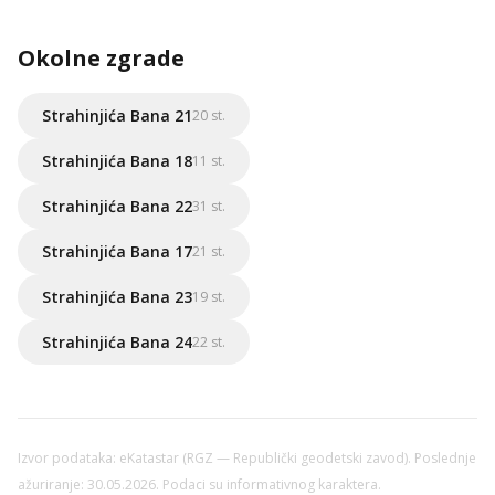
Okolne zgrade
Strahinjića Bana 21
20 st.
Strahinjića Bana 18
11 st.
Strahinjića Bana 22
31 st.
Strahinjića Bana 17
21 st.
Strahinjića Bana 23
19 st.
Strahinjića Bana 24
22 st.
Izvor podataka: eKatastar (RGZ — Republički geodetski zavod). Poslednje
ažuriranje: 30.05.2026. Podaci su informativnog karaktera.