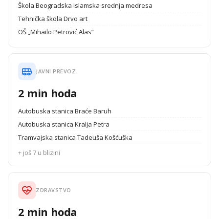
Škola Beogradska islamska srednja medresa
Tehnička škola Drvo art
OŠ „Mihailo Petrović Alas”
JAVNI PREVOZ
2 min hoda
Autobuska stanica Braće Baruh
Autobuska stanica Kralja Petra
Tramvajska stanica Tadeuša Košćuška
+ još 7 u blizini
ZDRAVSTVO
2 min hoda