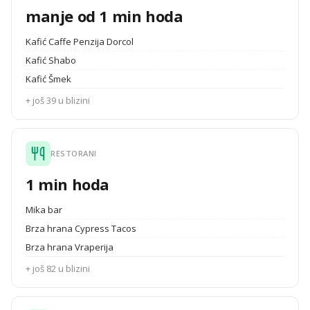
manje od 1 min hoda
Kafić Caffe Penzija Dorcol
Kafić Shabo
Kafić Šmek
+ još 39 u blizini
RESTORANI
1 min hoda
Mika bar
Brza hrana Cypress Tacos
Brza hrana Vraperija
+ još 82 u blizini