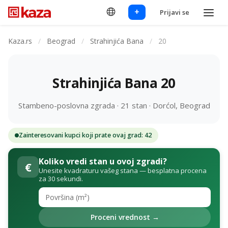
+
Prijavi se
Kaza.rs
/
Beograd
/
Strahinjića Bana
/
20
Strahinjića Bana 20
Stambeno-poslovna zgrada · 21 stan · Dorćol, Beograd
Zainteresovani kupci koji prate ovaj grad: 42
Koliko vredi stan u ovoj zgradi?
€
Unesite kvadraturu vašeg stana — besplatna procena
za 30 sekundi.
Proceni vrednost →