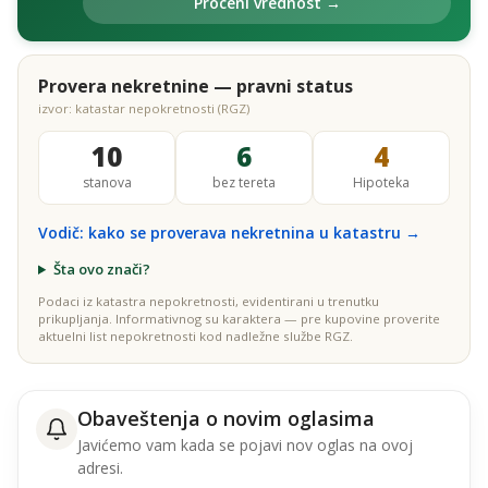
Proceni vrednost →
Provera nekretnine — pravni status
izvor: katastar nepokretnosti (RGZ)
10
6
4
stanova
bez tereta
Hipoteka
Vodič: kako se proverava nekretnina u katastru →
Šta ovo znači?
Podaci iz katastra nepokretnosti, evidentirani u trenutku
prikupljanja. Informativnog su karaktera — pre kupovine proverite
aktuelni list nepokretnosti kod nadležne službe RGZ.
Obaveštenja o novim oglasima
Javićemo vam kada se pojavi nov oglas na ovoj
adresi.