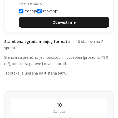
Obavesti me o:
Prodaja
Izdavanje
Obavesti me
Stambena zgrada manjeg formata
— 10 stanova na 2
sprata.
Stanovi su pretežno jednoiposobni i dvosobni (prosečno 49.9
m²), idealni za parove i mlade porodice.
Hipoteka je upisana na
4
stana (40%).
10
Stanova