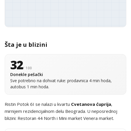
Šta je u blizini
32
/ 100
Donekle pešački
Sve potrebno na dohvat ruke: prodavnica 4 min hoda,
autobus 1 min hoda.
Ristin Potok 6I se nalazi u kvartu
Cvetanova ćuprija
,
mirnijem rezidencijalnom delu Beograda. U neposrednoj
blizini: Restoran 44 North i Mini market Venera market.