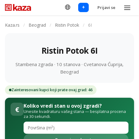
+
Prijavi se
Kaza.rs
/
Beograd
/
Ristin Potok
/
6I
Ristin Potok 6I
Stambena zgrada · 10 stanova · Cvetanova Ćuprija,
Beograd
Zainteresovani kupci koji prate ovaj grad: 46
Koliko vredi stan u ovoj zgradi?
€
Unesite kvadraturu vašeg stana — besplatna procena
za 30 sekundi.