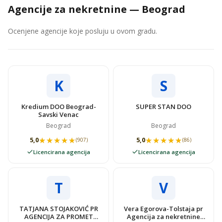
Agencije za nekretnine — Beograd
Ocenjene agencije koje posluju u ovom gradu.
K
S
Kredium DOO Beograd-
SUPER STAN DOO
Savski Venac
Beograd
Beograd
★★★★★
★★★★★
★★★★★
★★★★★
5,0
5,0
(907)
(86)
Licencirana agencija
Licencirana agencija
T
V
TATJANA STOJAKOVIĆ PR
Vera Egorova-Tolstaja pr
AGENCIJA ZA PROMET
Agencija za nekretnine