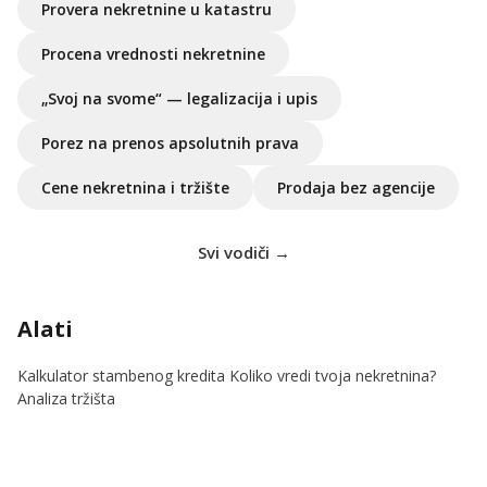
Provera nekretnine u katastru
Procena vrednosti nekretnine
„Svoj na svome“ — legalizacija i upis
Porez na prenos apsolutnih prava
Cene nekretnina i tržište
Prodaja bez agencije
Svi vodiči →
Alati
Kalkulator stambenog kredita
Koliko vredi tvoja nekretnina?
Analiza tržišta