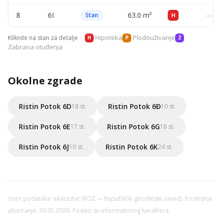
8
6I
63.0 m²
—
Stan
H
Hipoteka
Plodouživanje
Kliknite na stan za detalje
H
P
Z
Zabrana otuđenja
Okolne zgrade
Ristin Potok 6D
Ristin Potok 6Đ
18 st.
10 st.
Ristin Potok 6E
Ristin Potok 6G
17 st.
18 st.
Ristin Potok 6J
Ristin Potok 6K
10 st.
24 st.
Izvor podataka: eKatastar (RGZ — Republički geodetski zavod). Poslednje
ažuriranje: 30.05.2026. Podaci su informativnog karaktera.