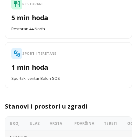
RESTORANI
5 min hoda
Restoran 44 North
SPORT I TERETANE
1 min hoda
Sportski centar Balon SOS
Stanovi i prostori u zgradi
BROJ
ULAZ
VRSTA
POVRŠINA
TERETI
OGLA