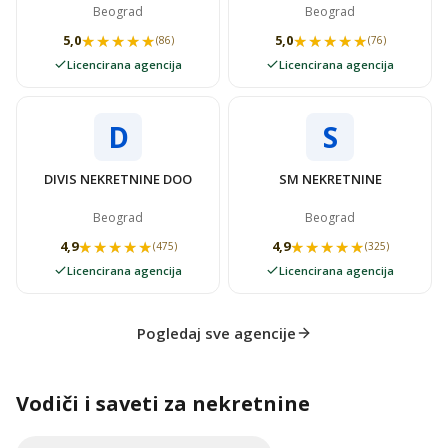
NEKRETNINAMA SUPER
VIDOVSTAN
Beograd
Beograd
STAN
★★★★★
★★★★★
★★★★★
★★★★★
5,0
5,0
(86)
(76)
Licencirana agencija
Licencirana agencija
D
S
DIVIS NEKRETNINE DOO
SM NEKRETNINE
Beograd
Beograd
★★★★★
★★★★★
★★★★★
★★★★★
4,9
4,9
(475)
(325)
Licencirana agencija
Licencirana agencija
Pogledaj sve agencije
Vodiči i saveti za nekretnine