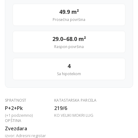
49.9 m²
Prosečna površina
29.0–68.0 m²
Raspon površina
4
Sa hipotekom
SPRATNOST
KATASTARSKA PARCELA
P+2+Pk
219/6
(+1 podzemno)
KO VELIKI MOKRI LUG
OPŠTINA
Zvezdara
izvor: Adresni registar