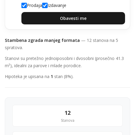
Prodaja
Izdavanje
Obavesti me
Stambena zgrada manjeg formata
— 12 stanova na 5
spratova.
Stanovi su pretežno jednoiposobni i dvosobni (prosečno 41.3
m²), idealni za parove i mlade porodice.
Hipoteka je upisana na
1
stan (8%).
12
Stanova