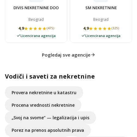
DIVIS NEKRETNINE DOO
SM NEKRETNINE
Beograd
Beograd
★★★★★
★★★★★
★★★★★
★★★★★
4,9
4,9
(475)
(325)
Licencirana agencija
Licencirana agencija
Pogledaj sve agencije
Vodiči i saveti za nekretnine
Provera nekretnine u katastru
Procena vrednosti nekretnine
„Svoj na svome“ — legalizacija i upis
Porez na prenos apsolutnih prava