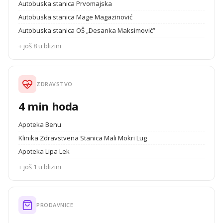
Autobuska stanica Prvomajska
Autobuska stanica Mage Magazinović
Autobuska stanica OŠ „Desanka Maksimović”
+ još 8 u blizini
ZDRAVSTVO
4 min hoda
Apoteka Benu
Klinika Zdravstvena Stanica Mali Mokri Lug
Apoteka Lipa Lek
+ još 1 u blizini
PRODAVNICE