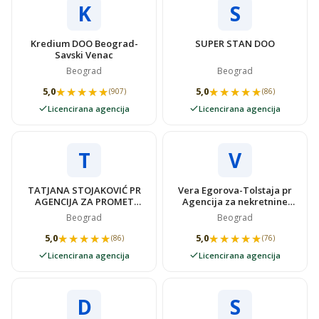
K
S
Kredium DOO Beograd-
SUPER STAN DOO
Savski Venac
Beograd
Beograd
★★★★★
★★★★★
★★★★★
★★★★★
5,0
5,0
(907)
(86)
Licencirana agencija
Licencirana agencija
T
V
TATJANA STOJAKOVIĆ PR
Vera Egorova-Tolstaja pr
AGENCIJA ZA PROMET
Agencija za nekretnine
NEKRETNINAMA SUPER
VIDOVSTAN
Beograd
Beograd
STAN
★★★★★
★★★★★
★★★★★
★★★★★
5,0
5,0
(86)
(76)
Licencirana agencija
Licencirana agencija
D
S