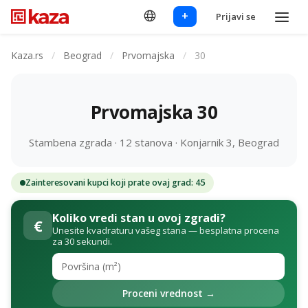
+
Prijavi se
Kaza.rs
/
Beograd
/
Prvomajska
/
30
Prvomajska 30
Stambena zgrada · 12 stanova · Konjarnik 3, Beograd
Zainteresovani kupci koji prate ovaj grad: 45
Koliko vredi stan u ovoj zgradi?
€
Unesite kvadraturu vašeg stana — besplatna procena
za 30 sekundi.
Proceni vrednost →