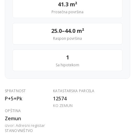
41.3 m²
Prosečna površina
25.0–44.0 m²
Raspon površina
1
Sa hipotekom
SPRATNOST
KATASTARSKA PARCELA
P+5+Pk
12574
KO ZEMUN
OPŠTINA
Zemun
izvor: Adresni registar
STANOVNIŠTVO