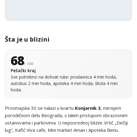
Šta je u blizini
68
/ 100
Pešački kraj
Sve potrebno na dohvat ruke: prodavnica 4 min hoda,
autobus 2 min hoda, apoteka 4 min hoda, škola 4 min
hoda.
Prvomajska 30 se nalazi u kvartu
Konjarnik 3
, mirnijem
porodičnom delu Beograda, s lakim pristupom obrazovnim
ustanovama i parkovima. U neposrednoj blizini: Vrtić „Dečiji
lug”, Kafić Viva cafe, Mini market Aman i Apoteka Benu.