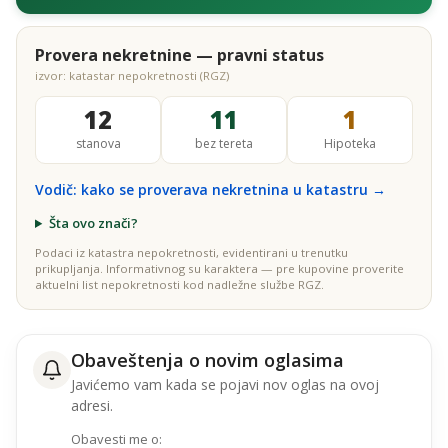
Provera nekretnine — pravni status
izvor: katastar nepokretnosti (RGZ)
12
11
1
stanova
bez tereta
Hipoteka
Vodič: kako se proverava nekretnina u katastru →
Šta ovo znači?
Podaci iz katastra nepokretnosti, evidentirani u trenutku
prikupljanja. Informativnog su karaktera — pre kupovine proverite
aktuelni list nepokretnosti kod nadležne službe RGZ.
Obaveštenja o novim oglasima
Javićemo vam kada se pojavi nov oglas na ovoj
adresi.
Obavesti me o: