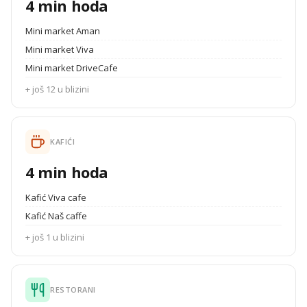
4 min hoda
Mini market Aman
Mini market Viva
Mini market DriveCafe
+ još 12 u blizini
KAFIĆI
4 min hoda
Kafić Viva cafe
Kafić Naš caffe
+ još 1 u blizini
RESTORANI