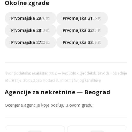
Okolne zgrade
Prvomajska 29
Prvomajska 31
76 st.
56 st.
Prvomajska 28
Prvomajska 32
13 st.
15 st.
Prvomajska 27
Prvomajska 33
22 st.
58 st.
Izvor podataka: eKatastar (RGZ — Republički geodetski zavod). Poslednje
ažuriranje: 30.05.2026. Podaci su informativnog karaktera.
Agencije za nekretnine — Beograd
Ocenjene agencije koje posluju u ovom gradu.