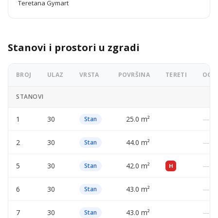
Teretana Gymart
Stanovi i prostori u zgradi
BROJ
ULAZ
VRSTA
POVRŠINA
TERETI
OGLA
STANOVI
1
30
25.0 m²
—
Stan
2
30
44.0 m²
—
Stan
5
30
42.0 m²
—
Stan
H
6
30
43.0 m²
—
Stan
7
30
43.0 m²
—
Stan