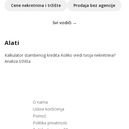
Cene nekretnina i tržište
Prodaja bez agencije
Svi vodiči →
Alati
Kalkulator stambenog kredita
Koliko vredi tvoja nekretnina?
Analiza tržišta
O nama
Uslovi korišćenja
Pomoć
Politika privatnosti