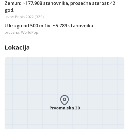
Zemun: ~177.908 stanovnika, prosečna starost 42
god.
izvor: Popis 2022 (RZS)
U krugu od 500 m živi ~5.789 stanovnika.
procena: WorldPop
Lokacija
Prvomajska 30