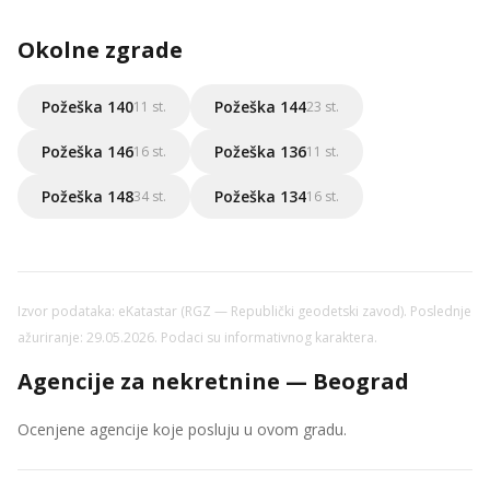
Okolne zgrade
Požeška 140
Požeška 144
11 st.
23 st.
Požeška 146
Požeška 136
16 st.
11 st.
Požeška 148
Požeška 134
34 st.
16 st.
Izvor podataka: eKatastar (RGZ — Republički geodetski zavod). Poslednje
ažuriranje: 29.05.2026. Podaci su informativnog karaktera.
Agencije za nekretnine — Beograd
Ocenjene agencije koje posluju u ovom gradu.