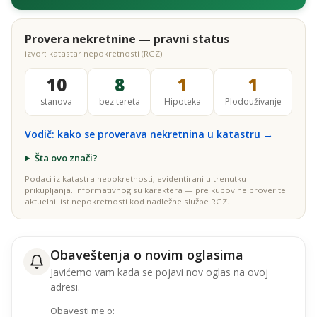
Provera nekretnine — pravni status
izvor: katastar nepokretnosti (RGZ)
10
8
1
1
stanova
bez tereta
Hipoteka
Plodouživanje
Vodič: kako se proverava nekretnina u katastru →
Šta ovo znači?
Podaci iz katastra nepokretnosti, evidentirani u trenutku
prikupljanja. Informativnog su karaktera — pre kupovine proverite
aktuelni list nepokretnosti kod nadležne službe RGZ.
Obaveštenja o novim oglasima
Javićemo vam kada se pojavi nov oglas na ovoj
adresi.
Obavesti me o: