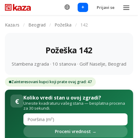
+
Prijavi se
Kaza.rs
/
Beograd
/
Požeška
/
142
Požeška 142
Stambena zgrada · 10 stanova · Golf Naselje, Beograd
Zainteresovani kupci koji prate ovaj grad: 47
Koliko vredi stan u ovoj zgradi?
€
Unesite kvadraturu vašeg stana — besplatna procena
za 30 sekundi.
Proceni vrednost →