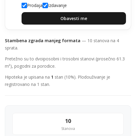
Prodaja
Izdavanje
Obavesti me
Stambena zgrada manjeg formata
— 10 stanova na 4
sprata.
Pretežno su to dvoiposobni i trosobni stanovi (prosečno 61.3
m²), pogodni za porodice.
Hipoteka je upisana na
1
stan (10%). Plodouživanje je
registrovano na 1 stan.
10
Stanova