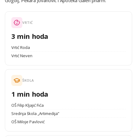
Gogolj, Pekara Jovanovic i Apoteka Galen pharm.
VRTIĆ
3 min hoda
Vrtić Roda
Vrtić Neven
ŠKOLA
1 min hoda
OŠ Filip Kljajić Fića
Srednja škola „Artimedija”
OŠ Miloje Pavlović