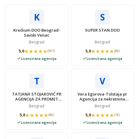
K
S
Kredium DOO Beograd-
SUPER STAN DOO
Savski Venac
Beograd
Beograd
★★★★★
★★★★★
★★★★★
★★★★★
5,0
5,0
(907)
(86)
Licencirana agencija
Licencirana agencija
T
V
TATJANA STOJAKOVIĆ PR
Vera Egorova-Tolstaja pr
AGENCIJA ZA PROMET
Agencija za nekretnine
NEKRETNINAMA SUPER
VIDOVSTAN
Beograd
Beograd
STAN
★★★★★
★★★★★
★★★★★
★★★★★
5,0
5,0
(86)
(76)
Licencirana agencija
Licencirana agencija