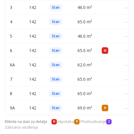
3
142
46.0 m²
—
Stan
4
142
65.0 m²
—
Stan
5
142
46.0 m²
—
Stan
6
142
65.0 m²
—
Stan
H
6A
142
62.0 m²
—
Stan
7
142
65.0 m²
—
Stan
8
142
65.0 m²
—
Stan
9A
142
69.0 m²
—
Stan
P
Hipoteka
Plodouživanje
Kliknite na stan za detalje
H
P
Z
Zabrana otuđenja