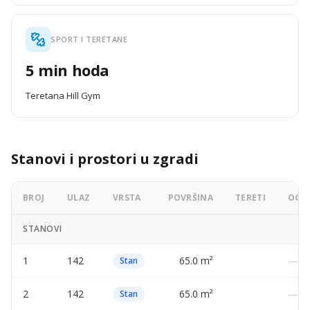
SPORT I TERETANE
5 min hoda
Teretana Hill Gym
Stanovi i prostori u zgradi
BROJ
ULAZ
VRSTA
POVRŠINA
TERETI
OGLA
STANOVI
1
142
65.0 m²
—
Stan
2
142
65.0 m²
—
Stan