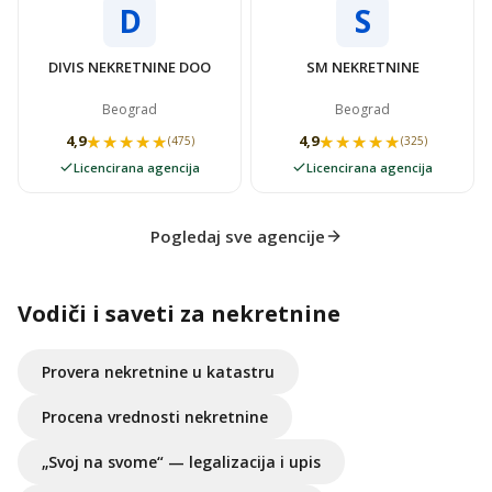
D
S
DIVIS NEKRETNINE DOO
SM NEKRETNINE
Beograd
Beograd
★★★★★
★★★★★
★★★★★
★★★★★
4,9
4,9
(475)
(325)
Licencirana agencija
Licencirana agencija
Pogledaj sve agencije
Vodiči i saveti za nekretnine
Provera nekretnine u katastru
Procena vrednosti nekretnine
„Svoj na svome“ — legalizacija i upis