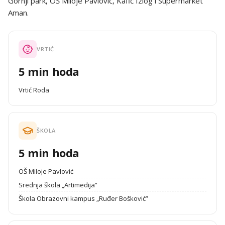
Gornji park, OŠ Miloje Pavlović, Kafić Izlog i Supermarket
Aman.
VRTIĆ
5 min hoda
Vrtić Roda
ŠKOLA
5 min hoda
OŠ Miloje Pavlović
Srednja škola „Artimedija”
Škola Obrazovni kampus „Ruđer Bošković”