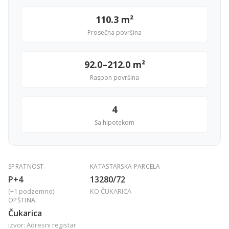
110.3 m²
Prosečna površina
92.0–212.0 m²
Raspon površina
4
Sa hipotekom
SPRATNOST
KATASTARSKA PARCELA
P+4
13280/72
(+1 podzemno)
KO ČUKARICA
OPŠTINA
Čukarica
izvor: Adresni registar