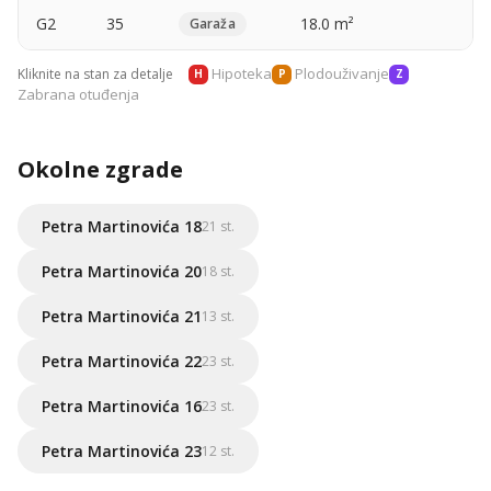
G2
35
18.0 m²
—
Garaža
Hipoteka
Plodouživanje
Kliknite na stan za detalje
H
P
Z
Zabrana otuđenja
Okolne zgrade
Petra Martinovića 18
21 st.
Petra Martinovića 20
18 st.
Petra Martinovića 21
13 st.
Petra Martinovića 22
23 st.
Petra Martinovića 16
23 st.
Petra Martinovića 23
12 st.