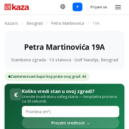
+
Prijavi se
Kaza.rs
/
Beograd
/
Petra Martinovića
/
19A
Petra Martinovića 19A
Stambena zgrada · 10 stanova · Golf Naselje, Beograd
Zainteresovani kupci koji prate ovaj grad: 44
Koliko vredi stan u ovoj zgradi?
€
Unesite kvadraturu vašeg stana — besplatna procena
za 30 sekundi.
Proceni vrednost →