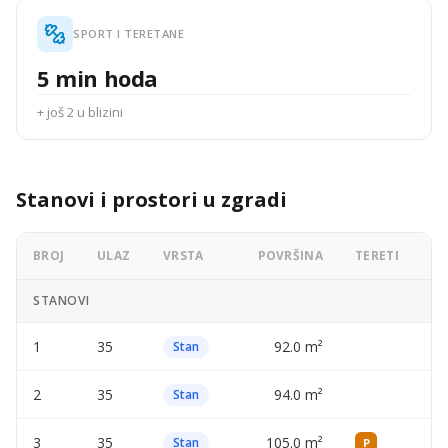
SPORT I TERETANE
5 min hoda
+ još 2 u blizini
Stanovi i prostori u zgradi
BROJ
ULAZ
VRSTA
POVRŠINA
TERETI
OG
STANOVI
1
35
92.0 m²
—
Stan
2
35
94.0 m²
—
Stan
3
35
105.0 m²
—
Stan
P