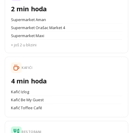
2 min hoda
Supermarket Aman
Supermarket Orašac Market 4
Supermarket Maxi
+ još 2 u blizini
KAFIĆI
4 min hoda
Kafić Izlog
Kafić Be My Guest
Kafić Toffee Café
RESTORANI