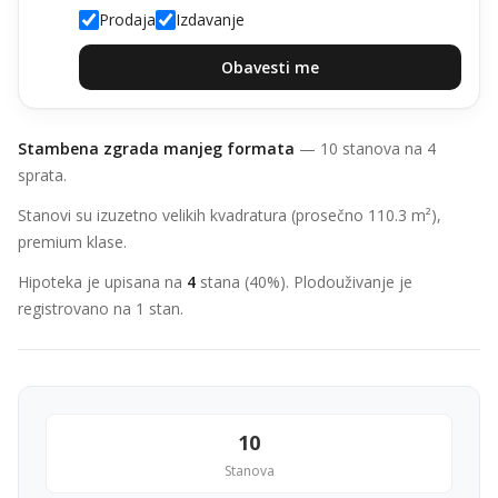
Prodaja
Izdavanje
Obavesti me
Stambena zgrada manjeg formata
— 10 stanova na 4
sprata.
Stanovi su izuzetno velikih kvadratura (prosečno 110.3 m²),
premium klase.
Hipoteka je upisana na
4
stana (40%). Plodouživanje je
registrovano na 1 stan.
10
Stanova