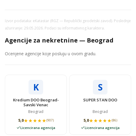
Izvor podataka: eKatastar (RGZ — Republički geodetski zavod). Poslednje
ažuriranje: 29.05.2026. Podaci su informativnog karaktera.
Agencije za nekretnine — Beograd
Ocenjene agencije koje posluju u ovom gradu.
K
S
Kredium DOO Beograd-
SUPER STAN DOO
Savski Venac
Beograd
Beograd
★★★★★
★★★★★
★★★★★
★★★★★
5,0
5,0
(907)
(86)
Licencirana agencija
Licencirana agencija