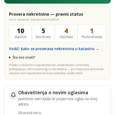
Provera nekretnine — pravni status
izvor: katastar nepokretnosti (RGZ)
10
5
4
1
stanova
bez tereta
Hipoteka
Plodouživanje
Vodič: kako se proverava nekretnina u katastru →
Šta ovo znači?
Podaci iz katastra nepokretnosti, evidentirani u trenutku
prikupljanja. Informativnog su karaktera — pre kupovine proverite
aktuelni list nepokretnosti kod nadležne službe RGZ.
Obaveštenja o novim oglasima
Javićemo vam kada se pojavi nov oglas na ovoj
adresi.
Obavesti me o: