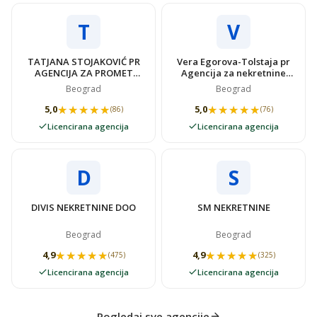
T
V
TATJANA STOJAKOVIĆ PR
Vera Egorova-Tolstaja pr
AGENCIJA ZA PROMET
Agencija za nekretnine
NEKRETNINAMA SUPER
VIDOVSTAN
Beograd
Beograd
STAN
★★★★★
★★★★★
★★★★★
★★★★★
5,0
5,0
(86)
(76)
Licencirana agencija
Licencirana agencija
D
S
DIVIS NEKRETNINE DOO
SM NEKRETNINE
Beograd
Beograd
★★★★★
★★★★★
★★★★★
★★★★★
4,9
4,9
(475)
(325)
Licencirana agencija
Licencirana agencija
Pogledaj sve agencije