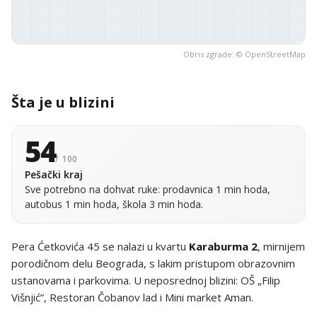
Obris zgrade: ©
OpenStreetMap
Šta je u blizini
54
/ 100
Pešački kraj
Sve potrebno na dohvat ruke: prodavnica 1 min hoda,
autobus 1 min hoda, škola 3 min hoda.
Pera Ćetkovića 45 se nalazi u kvartu
Karaburma 2
, mirnijem
porodičnom delu Beograda, s lakim pristupom obrazovnim
ustanovama i parkovima. U neposrednoj blizini: OŠ „Filip
Višnjić”, Restoran Čobanov lad i Mini market Aman.