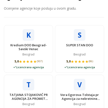
Ocenjene agencije koje posluju u ovom gradu.
K
S
Kredium DOO Beograd-
SUPER STAN DOO
Savski Venac
Beograd
Beograd
★★★★★
★★★★★
★★★★★
★★★★★
5,0
5,0
(907)
(86)
Licencirana agencija
Licencirana agencija
T
V
TATJANA STOJAKOVIĆ PR
Vera Egorova-Tolstaja pr
AGENCIJA ZA PROMET
Agencija za nekretnine
NEKRETNINAMA SUPER
VIDOVSTAN
Beograd
Beograd
STAN