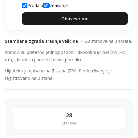
Prodaja
Izdavanje
Obavesti me
Stambena zgrada srednje veličine
— 28 stanova na 3 sprata.
Stanovi su pretežno jednoiposobni i dvosobni (prosečno 54.5
m²), idealni za parove i mlade porodice.
Hipoteka je upisana na
2
stana (7%). Plodouživanje je
registrovano na 2 stana.
28
Stanova