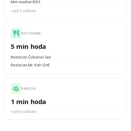
Mini market IDEA
+ još 5 u blizini
RESTORANI
5 min hoda
Restoran Čobanov lad
Restoran Mr. Keh Grill
PARKOVI
1 min hoda
+ još 6 u blizini