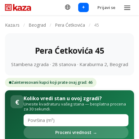
+
Prijavi se
Kaza.rs
/
Beograd
/
Pera Ćetkovića
/
45
Pera Ćetkovića 45
Stambena zgrada · 28 stanova · Karaburma 2, Beograd
Zainteresovani kupci koji prate ovaj grad: 46
Koliko vredi stan u ovoj zgradi?
€
Unesite kvadraturu vašeg stana — besplatna procena
za 30 sekundi.
Proceni vrednost →