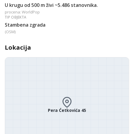
U krugu od 500 m živi ~5.486 stanovnika.
procena: WorldPop
TIP OBJEKTA
Stambena zgrada
(OSM)
Lokacija
Pera Ćetkovića 45