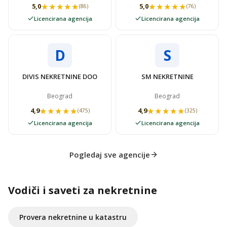
★★★★★
★★★★★
★★★★★
★★★★★
5,0
5,0
(86)
(76)
Licencirana agencija
Licencirana agencija
D
S
DIVIS NEKRETNINE DOO
SM NEKRETNINE
Beograd
Beograd
★★★★★
★★★★★
★★★★★
★★★★★
4,9
4,9
(475)
(325)
Licencirana agencija
Licencirana agencija
Pogledaj sve agencije
Vodiči i saveti za nekretnine
Provera nekretnine u katastru