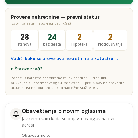
Provera nekretnine — pravni status
izvor: katastar nepokretnosti (RGZ)
28
24
2
2
stanova
bez tereta
Hipoteka
Plodouživanje
Vodič: kako se proverava nekretnina u katastru →
Šta ovo znači?
Podaci iz katastra nepokretnosti, evidentirani u trenutku
prikupljanja. Informativnog su karaktera — pre kupovine proverite
aktuelni list nepokretnosti kod nadležne službe RGZ.
Obaveštenja o novim oglasima
Javićemo vam kada se pojavi nov oglas na ovoj
adresi.
Obavesti me o: