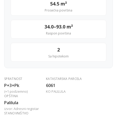
54.5 m²
Prosečna površina
34.0–93.0 m²
Raspon površina
2
Sa hipotekom
SPRATNOST
KATASTARSKA PARCELA
P+3+Pk
6061
(+1 podzemno)
KO PALILULA
OPŠTINA
Palilula
izvor: Adresni registar
STANOVNIŠTVO