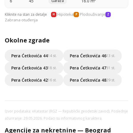
6
45
16.0 m²
—
Garaža
Hipoteka
Plodouživanje
Kliknite na stan za detalje
H
P
Z
Zabrana otuđenja
Okolne zgrade
Pera Ćetkovića 44
Pera Ćetkovića 46
14 st.
13 st.
Pera Ćetkovića 43
Pera Ćetkovića 47
18 st.
31 st.
Pera Ćetkovića 42
Pera Ćetkovića 48
16 st.
29 st.
Izvor podataka: eKatastar (RGZ — Republički geodetski zavod). Poslednje
ažuriranje: 29.05.2026. Podaci su informativnog karaktera.
Agencije za nekretnine — Beograd