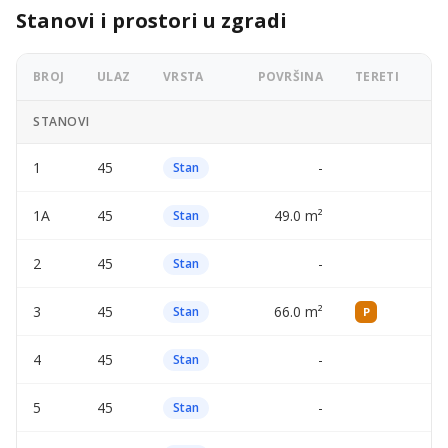
Stanovi i prostori u zgradi
BROJ
ULAZ
VRSTA
POVRŠINA
TERETI
OG
STANOVI
1
45
-
—
Stan
1A
45
49.0 m²
—
Stan
2
45
-
—
Stan
3
45
66.0 m²
—
Stan
P
4
45
-
—
Stan
5
45
-
—
Stan