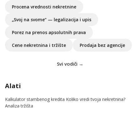
Procena vrednosti nekretnine
„Svoj na svome“ — legalizacija i upis
Porez na prenos apsolutnih prava
Cene nekretnina i tržište
Prodaja bez agencije
Svi vodiči →
Alati
Kalkulator stambenog kredita
Koliko vredi tvoja nekretnina?
Analiza tržišta