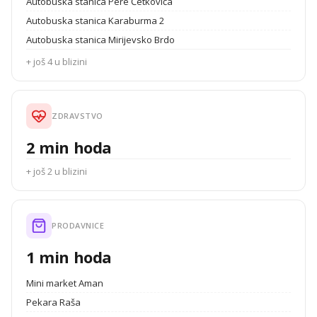
Autobuska stanica Pere Ćetkovića
Autobuska stanica Karaburma 2
Autobuska stanica Mirijevsko Brdo
+ još 4 u blizini
ZDRAVSTVO
2 min hoda
+ još 2 u blizini
PRODAVNICE
1 min hoda
Mini market Aman
Pekara Raša