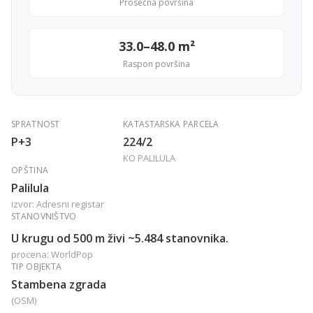
Prosečna površina
33.0–48.0 m²
Raspon površina
SPRATNOST
KATASTARSKA PARCELA
P+3
224/2
KO PALILULA
OPŠTINA
Palilula
izvor: Adresni registar
STANOVNIŠTVO
U krugu od 500 m živi ~5.484 stanovnika.
procena: WorldPop
TIP OBJEKTA
Stambena zgrada
(OSM)