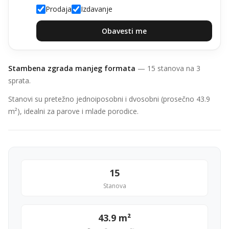
Prodaja
Izdavanje
Obavesti me
Stambena zgrada manjeg formata
— 15 stanova na 3
sprata.
Stanovi su pretežno jednoiposobni i dvosobni (prosečno 43.9
m²), idealni za parove i mlade porodice.
15
Stanova
43.9 m²