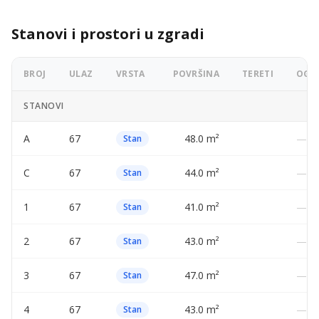
Stanovi i prostori u zgradi
BROJ
ULAZ
VRSTA
POVRŠINA
TERETI
OGLA
STANOVI
A
67
48.0 m²
—
Stan
C
67
44.0 m²
—
Stan
1
67
41.0 m²
—
Stan
2
67
43.0 m²
—
Stan
3
67
47.0 m²
—
Stan
4
67
43.0 m²
—
Stan