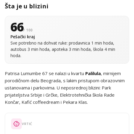
Šta je u blizini
66
/ 100
Pešački kraj
Sve potrebno na dohvat ruke: prodavnica 1 min hoda,
autobus 3 min hoda, apoteka 3 min hoda, škola 4 min
hoda.
Patrisa Lumumbe 67 se nalazi u kvartu
Palilula
, mirnijem
porodičnom delu Beograda, s lakim pristupom obrazovnim
ustanovama i parkovima. U neposrednoj blizini: Park
prijateljstva Srbije i Grčke, Elektrotehnička škola Rade
Končar, Kafić coffeedream i Pekara Klas.
VRTIĆ