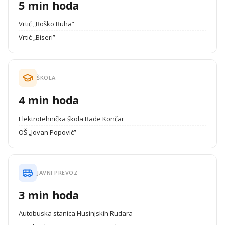
5 min hoda
Vrtić „Boško Buha”
Vrtić „Biseri”
ŠKOLA
4 min hoda
Elektrotehnička škola Rade Končar
OŠ „Jovan Popović”
JAVNI PREVOZ
3 min hoda
Autobuska stanica Husinjskih Rudara