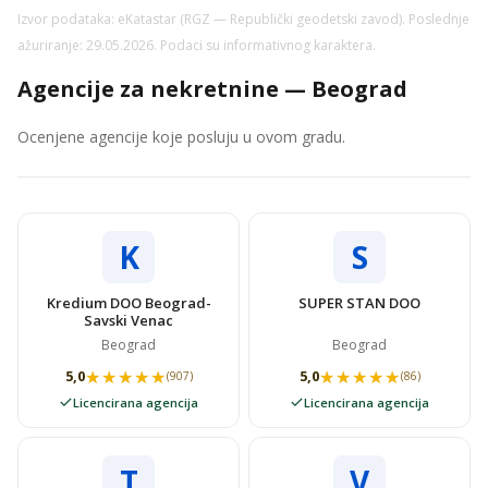
Izvor podataka: eKatastar (RGZ — Republički geodetski zavod). Poslednje
ažuriranje: 29.05.2026. Podaci su informativnog karaktera.
Agencije za nekretnine — Beograd
Ocenjene agencije koje posluju u ovom gradu.
K
S
Kredium DOO Beograd-
SUPER STAN DOO
Savski Venac
Beograd
Beograd
★★★★★
★★★★★
★★★★★
★★★★★
5,0
5,0
(907)
(86)
Licencirana agencija
Licencirana agencija
T
V