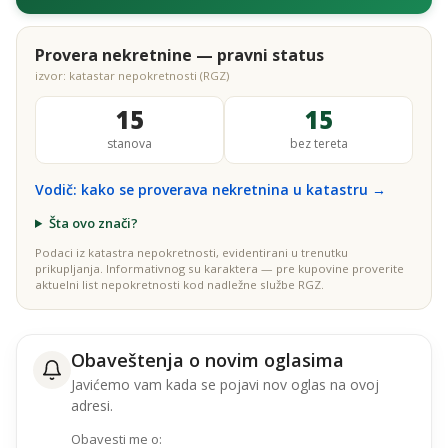
Provera nekretnine — pravni status
izvor: katastar nepokretnosti (RGZ)
15
15
stanova
bez tereta
Vodič: kako se proverava nekretnina u katastru →
Šta ovo znači?
Podaci iz katastra nepokretnosti, evidentirani u trenutku
prikupljanja. Informativnog su karaktera — pre kupovine proverite
aktuelni list nepokretnosti kod nadležne službe RGZ.
Obaveštenja o novim oglasima
Javićemo vam kada se pojavi nov oglas na ovoj
adresi.
Obavesti me o: