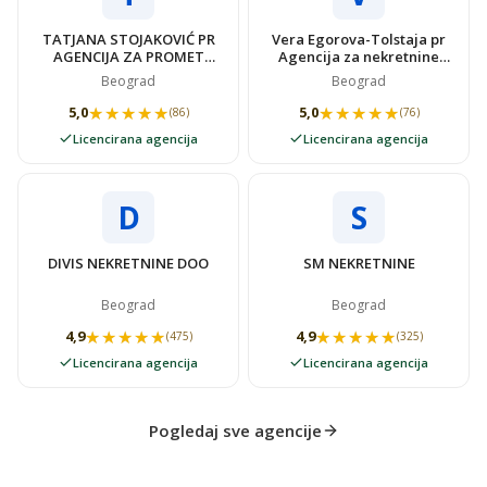
TATJANA STOJAKOVIĆ PR
Vera Egorova-Tolstaja pr
AGENCIJA ZA PROMET
Agencija za nekretnine
NEKRETNINAMA SUPER
VIDOVSTAN
Beograd
Beograd
STAN
★★★★★
★★★★★
★★★★★
★★★★★
5,0
5,0
(86)
(76)
Licencirana agencija
Licencirana agencija
D
S
DIVIS NEKRETNINE DOO
SM NEKRETNINE
Beograd
Beograd
★★★★★
★★★★★
★★★★★
★★★★★
4,9
4,9
(475)
(325)
Licencirana agencija
Licencirana agencija
Pogledaj sve agencije