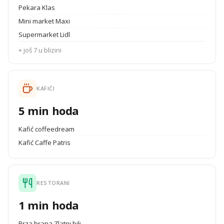
Pekara Klas
Mini market Maxi
Supermarket Lidl
+ još 7 u blizini
KAFIĆI
5 min hoda
Kafić coffeedream
Kafić Caffe Patris
RESTORANI
1 min hoda
Brza hrana Zlatni bik