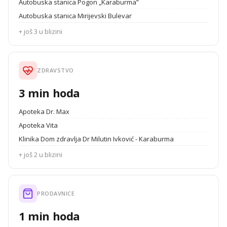
Autobuska stanica Pogon „Karaburma”
Autobuska stanica Mirijevski Bulevar
+ još 3 u blizini
ZDRAVSTVO
3 min hoda
Apoteka Dr. Max
Apoteka Vita
Klinika Dom zdravlja Dr Milutin Ivković - Karaburma
+ još 2 u blizini
PRODAVNICE
1 min hoda