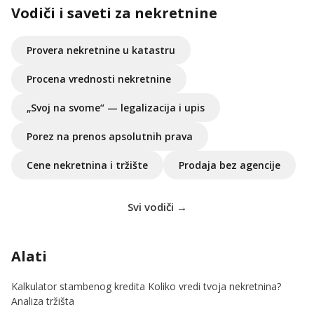
Vodiči i saveti za nekretnine
Provera nekretnine u katastru
Procena vrednosti nekretnine
„Svoj na svome“ — legalizacija i upis
Porez na prenos apsolutnih prava
Cene nekretnina i tržište
Prodaja bez agencije
Svi vodiči →
Alati
Kalkulator stambenog kredita
Koliko vredi tvoja nekretnina?
Analiza tržišta