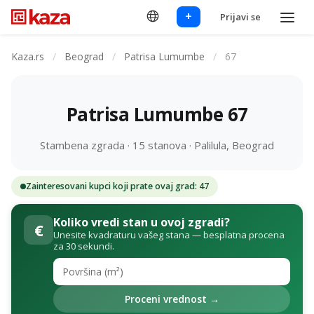
+
Prijavi se
Kaza.rs
/
Beograd
/
Patrisa Lumumbe
/
67
Patrisa Lumumbe 67
Stambena zgrada · 15 stanova · Palilula, Beograd
Zainteresovani kupci koji prate ovaj grad: 47
Koliko vredi stan u ovoj zgradi?
€
Unesite kvadraturu vašeg stana — besplatna procena
za 30 sekundi.
Proceni vrednost →