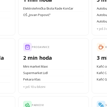
Elektrotehnička škola Rade Končar
Autobu
OŠ „Jovan Popović”
Autobu
Autobu
+ još 3 
PRODAVNICE
K
da
2 min hoda
3 m
Mini market Maxi
Kafić 
Supermarket Lidl
Kafić C
Pekara Klas
Kafić 
+ još 10 u blizini
PARKOVI
S