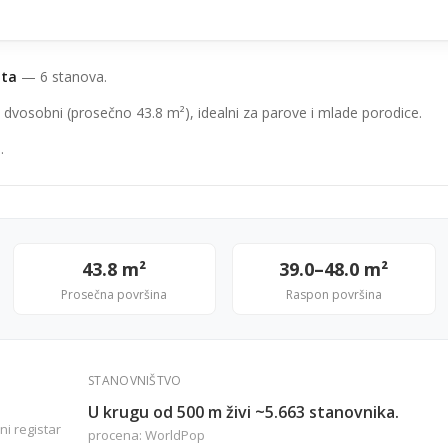
ata
— 6 stanova.
 dvosobni (prosečno 43.8 m²), idealni za parove i mlade porodice.
.
43.8 m²
39.0–48.0 m²
Prosečna površina
Raspon površina
STANOVNIŠTVO
U krugu od 500 m živi ~5.663 stanovnika.
ni registar
procena: WorldPop