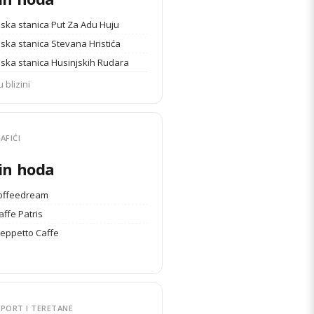
ska stanica Put Za Adu Huju
ska stanica Stevana Hristića
ska stanica Husinjskih Rudara
u blizini
AFIĆI
in hoda
coffeedream
affe Patris
Geppetto Caffe
PORT I TERETANE