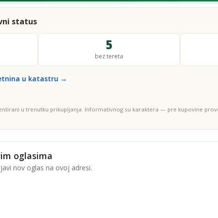
ni status
5
bez tereta
etnina u katastru →
entirani u trenutku prikupljanja. Informativnog su karaktera — pre kupovine prove
vim oglasima
avi nov oglas na ovoj adresi.