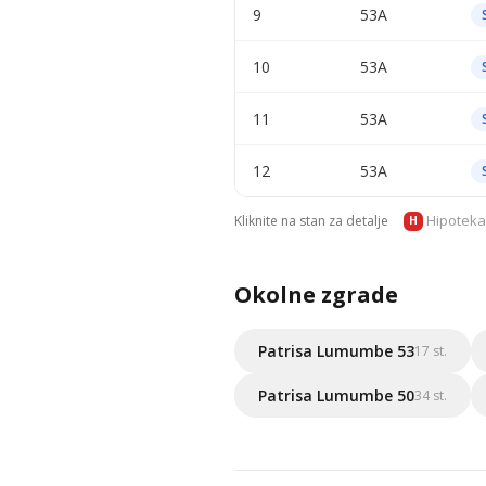
9
53A
10
53A
11
53A
12
53A
Hipoteka
Kliknite na stan za detalje
H
Okolne zgrade
Patrisa Lumumbe 53
17 st.
Patrisa Lumumbe 50
34 st.