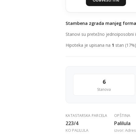
Stambena zgrada manjeg form
Stanovi su pretežno jednoiposobni i
Hipoteka je upisana na
1
stan (17%)
6
Stanova
KATASTARSKA PARCELA
OPŠTINA
223/4
Palilula
KO PALILULA
izvor: Adres