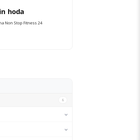
in hoda
na Non Stop Fitness 24
DETALJI STANA
6