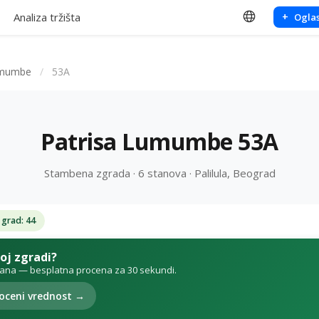
Analiza tržišta
+
Oglas
umumbe
/
53A
Patrisa Lumumbe 53A
Stambena zgrada · 6 stanova · Palilula, Beograd
 grad: 44
voj zgradi?
tana — besplatna procena za 30 sekundi.
oceni vrednost →