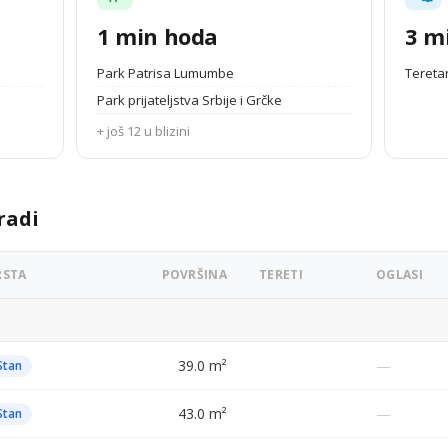
1 min hoda
3 m
Park Patrisa Lumumbe
Tereta
Park prijateljstva Srbije i Grčke
+ još 12 u blizini
radi
RSTA
POVRŠINA
TERETI
OGLASI
39.0 m²
—
Stan
43.0 m²
—
Stan