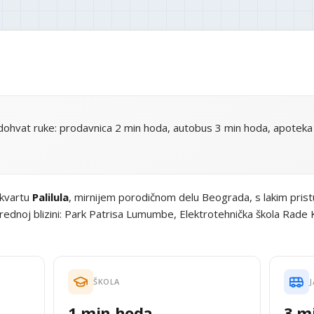
ohvat ruke: prodavnica 2 min hoda, autobus 3 min hoda, apoteka 
 kvartu
Palilula
, mirnijem porodičnom delu Beograda, s lakim pri
dnoj blizini: Park Patrisa Lumumbe, Elektrotehnička škola Rade 
ŠKOLA
J
1 min hoda
3 m