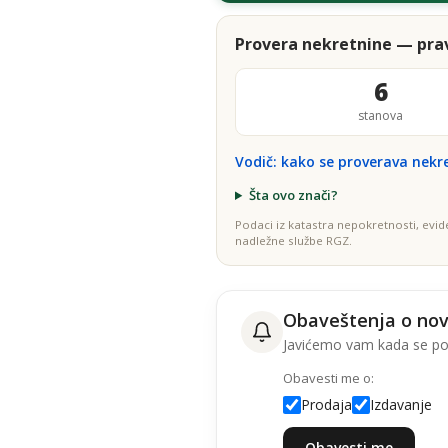
Provera nekretnine — prav
6
stanova
Vodič: kako se proverava nekr
Šta ovo znači?
Podaci iz katastra nepokretnosti, evid
nadležne službe RGZ.
Obaveštenja o no
Javićemo vam kada se poj
Obavesti me o:
Prodaja
Izdavanje
Obavesti me