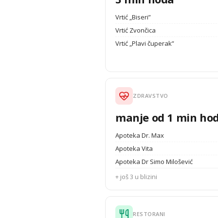
Vrtić „Biseri”
Vrtić Zvončica
Vrtić „Plavi čuperak”
ZDRAVSTVO
manje od 1 min ho
Apoteka Dr. Max
Apoteka Vita
Apoteka Dr Simo Milošević
+ još 3 u blizini
RESTORANI