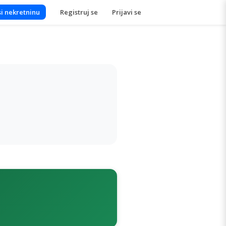
i nekretninu
Registruj se
Prijavi se