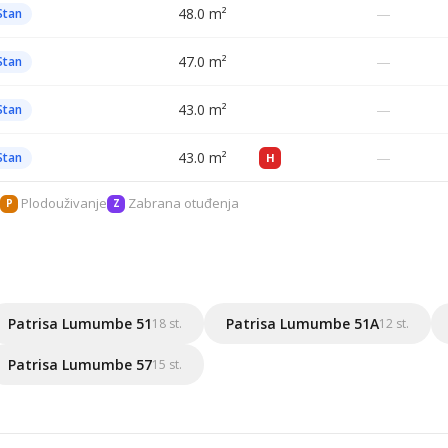
48.0 m²
—
Stan
47.0 m²
—
Stan
43.0 m²
—
Stan
43.0 m²
—
Stan
H
Plodouživanje
Zabrana otuđenja
P
Z
Patrisa Lumumbe 51
Patrisa Lumumbe 51A
18 st.
12 st.
Patrisa Lumumbe 57
15 st.