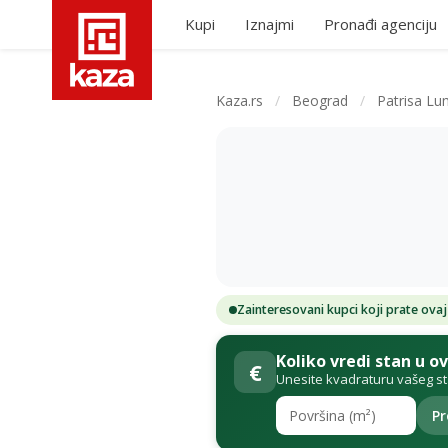
Kupi
Iznajmi
Pronađi agenciju
Kaza.rs
/
Beograd
/
Patrisa L
Zainteresovani kupci koji prate ovaj
Koliko vredi stan u o
€
Unesite kvadraturu vašeg s
Pr