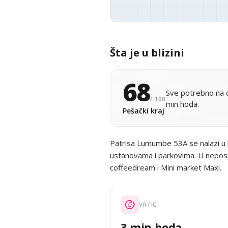
Šta je u blizini
68
Sve potrebno na d
/ 100
min hoda.
Pešački kraj
Patrisa Lumumbe 53A se nalazi u
ustanovama i parkovima. U neposre
coffeedream i Mini market Maxi.
VRTIĆ
3 min hoda