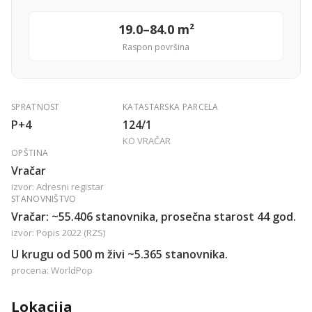
19.0–84.0 m²
Raspon površina
SPRATNOST
KATASTARSKA PARCELA
P+4
124/1
KO VRAČAR
OPŠTINA
Vračar
izvor: Adresni registar
STANOVNIŠTVO
Vračar: ~55.406 stanovnika, prosečna starost 44 god.
izvor: Popis 2022 (RZS)
U krugu od 500 m živi ~5.365 stanovnika.
procena: WorldPop
Lokacija