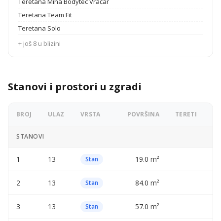
Teretana Miha Bodytec Vračar
Teretana Team Fit
Teretana Solo
+ još 8 u blizini
Stanovi i prostori u zgradi
BROJ
ULAZ
VRSTA
POVRŠINA
TERETI
OG
STANOVI
1
13
19.0 m²
—
Stan
2
13
84.0 m²
—
Stan
3
13
57.0 m²
—
Stan