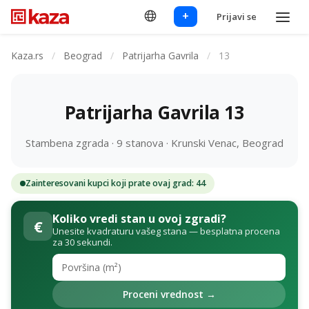
+
Prijavi se
Kaza.rs
/
Beograd
/
Patrijarha Gavrila
/
13
Patrijarha Gavrila 13
Stambena zgrada · 9 stanova · Krunski Venac, Beograd
Zainteresovani kupci koji prate ovaj grad: 44
Koliko vredi stan u ovoj zgradi?
€
Unesite kvadraturu vašeg stana — besplatna procena
za 30 sekundi.
Proceni vrednost →