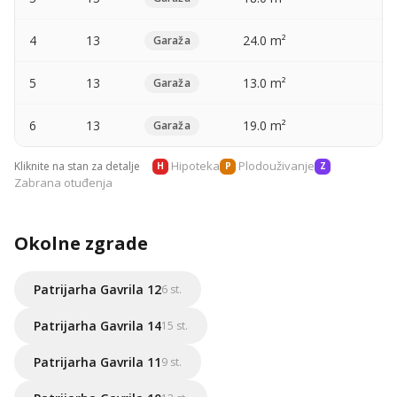
4
13
24.0 m²
—
Garaža
5
13
13.0 m²
—
Garaža
6
13
19.0 m²
—
Garaža
Hipoteka
Plodouživanje
Kliknite na stan za detalje
H
P
Z
Zabrana otuđenja
Okolne zgrade
Patrijarha Gavrila 12
6 st.
Patrijarha Gavrila 14
15 st.
Patrijarha Gavrila 11
9 st.