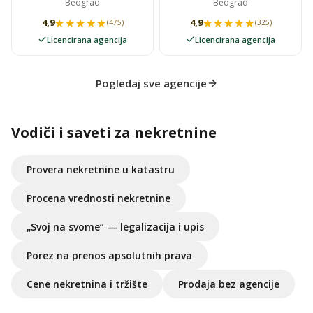
Beograd
Beograd
★★★★★
★★★★★
★★★★★
★★★★★
4,9
4,9
(475)
(325)
Licencirana agencija
Licencirana agencija
Pogledaj sve agencije
Vodiči i saveti za nekretnine
Provera nekretnine u katastru
Procena vrednosti nekretnine
„Svoj na svome“ — legalizacija i upis
Porez na prenos apsolutnih prava
Cene nekretnina i tržište
Prodaja bez agencije