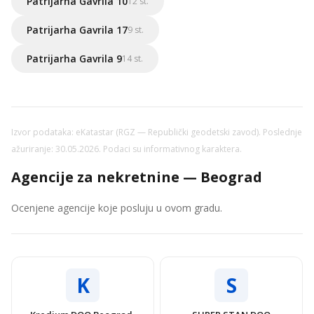
Patrijarha Gavrila 10
12 st.
Patrijarha Gavrila 17
9 st.
Patrijarha Gavrila 9
14 st.
Izvor podataka: eKatastar (RGZ — Republički geodetski zavod). Poslednje
ažuriranje: 30.05.2026. Podaci su informativnog karaktera.
Agencije za nekretnine — Beograd
Ocenjene agencije koje posluju u ovom gradu.
K
S