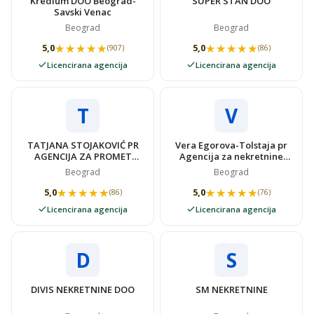
Kredium DOO Beograd-
SUPER STAN DOO
Savski Venac
Beograd
Beograd
★★★★★
★★★★★
★★★★★
★★★★★
5,0
5,0
(907)
(86)
Licencirana agencija
Licencirana agencija
T
V
TATJANA STOJAKOVIĆ PR
Vera Egorova-Tolstaja pr
AGENCIJA ZA PROMET
Agencija za nekretnine
NEKRETNINAMA SUPER
VIDOVSTAN
Beograd
Beograd
STAN
★★★★★
★★★★★
★★★★★
★★★★★
5,0
5,0
(86)
(76)
Licencirana agencija
Licencirana agencija
D
S
DIVIS NEKRETNINE DOO
SM NEKRETNINE