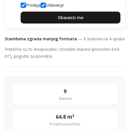
Prodaja
Izdavanje
Obavesti me
Stambena zgrada manjeg formata
— 9 stanova na 4 sprata.
Pretežno su to dvoiposobni i trosobni stanovi (prosečno 64.8
m²), pogodni za porodice.
9
Stanova
64.8 m²
Prosečna površina