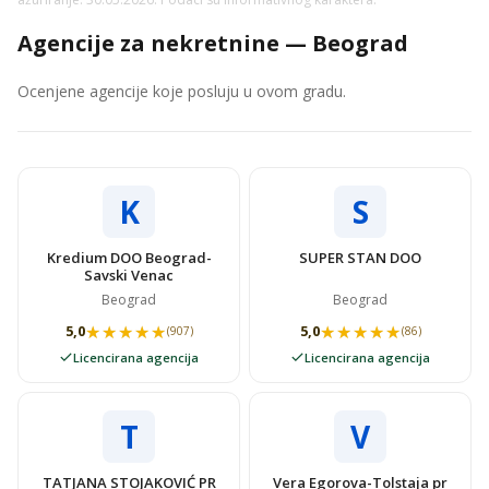
Agencije za nekretnine — Beograd
Ocenjene agencije koje posluju u ovom gradu.
K
S
Kredium DOO Beograd-
SUPER STAN DOO
Savski Venac
Beograd
Beograd
★★★★★
★★★★★
★★★★★
★★★★★
5,0
5,0
(907)
(86)
Licencirana agencija
Licencirana agencija
T
V
TATJANA STOJAKOVIĆ PR
Vera Egorova-Tolstaja pr