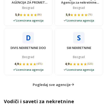
AGENCIJA ZA PROMET
Agencija za nekretnine
NEKRETNINAMA SUPER
VIDOVSTAN
Beograd
Beograd
STAN
★★★★★
★★★★★
★★★★★
★★★★★
5,0
5,0
(86)
(76)
Licencirana agencija
Licencirana agencija
D
S
DIVIS NEKRETNINE DOO
SM NEKRETNINE
Beograd
Beograd
★★★★★
★★★★★
★★★★★
★★★★★
4,9
4,9
(475)
(325)
Licencirana agencija
Licencirana agencija
Pogledaj sve agencije
Vodiči i saveti za nekretnine