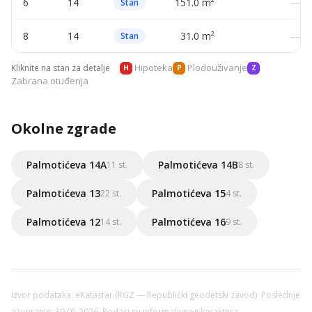
6
14
151.0 m²
—
Stan
8
14
31.0 m²
—
Stan
Hipoteka
Plodouživanje
Kliknite na stan za detalje
H
P
Z
Zabrana otuđenja
Okolne zgrade
Palmotićeva 14A
Palmotićeva 14B
11 st.
8 st.
Palmotićeva 13
Palmotićeva 15
22 st.
4 st.
Palmotićeva 12
Palmotićeva 16
14 st.
9 st.
Izvor podataka: eKatastar (RGZ — Republički geodetski zavod). Poslednje
ažuriranje: 30.05.2026. Podaci su informativnog karaktera.