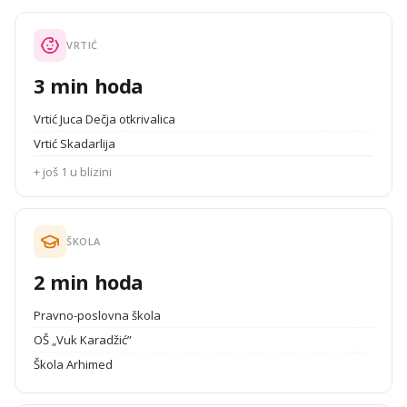
VRTIĆ
3 min hoda
Vrtić Juca Dečja otkrivalica
Vrtić Skadarlija
+ još 1 u blizini
ŠKOLA
2 min hoda
Pravno-poslovna škola
OŠ „Vuk Karadžić”
Škola Arhimed