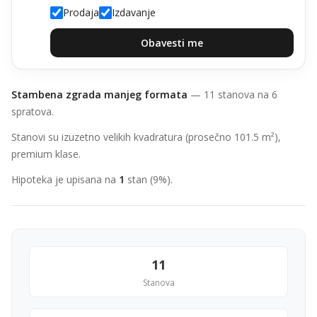
Prodaja
Izdavanje
Obavesti me
Stambena zgrada manjeg formata
— 11 stanova na 6
spratova.
Stanovi su izuzetno velikih kvadratura (prosečno 101.5 m²),
premium klase.
Hipoteka je upisana na
1
stan (9%).
11
Stanova