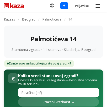
+
Prijavi se
Kaza.rs
/
Beograd
/
Palmotićeva
/
14
Palmotićeva 14
Stambena zgrada · 11 stanova · Skadarlija, Beograd
Zainteresovani kupci koji prate ovaj grad: 47
Koliko vredi stan u ovoj zgradi?
€
Unesite kvadraturu vašeg stana — besplatna procena
za 30 sekundi.
Proceni vrednost →