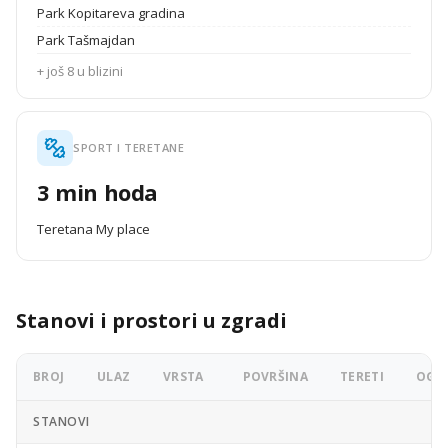
Park Kopitareva gradina
Park Tašmajdan
+ još 8 u blizini
SPORT I TERETANE
3 min hoda
Teretana My place
Stanovi i prostori u zgradi
BROJ
ULAZ
VRSTA
POVRŠINA
TERETI
OGLA
STANOVI