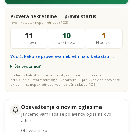
Provera nekretnine — pravni status
izvor: katastar nepokretnosti (RGZ)
11
10
1
stanova
bez tereta
Hipoteka
Vodič: kako se proverava nekretnina u katastru →
Šta ovo znači?
Podaci iz katastra nepokretnosti, evidentirani u trenutku
prikupljanja. Informativnog su karaktera — pre kupovine proverite
aktuelni list nepokretnosti kod nadležne službe RGZ.
Obaveštenja o novim oglasima
Javićemo vam kada se pojavi nov oglas na ovoj
adresi.
Obavesti me o: