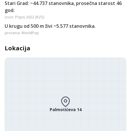
Stari Grad: ~44.737 stanovnika, prosečna starost 46
god.
izvor: Popis 2022 (RZS)
U krugu od 500 m živi ~5.577 stanovnika.
procena: WorldPop
Lokacija
Palmotićeva 14