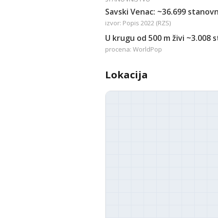
Savski Venac: ~36.699 stanovn
izvor: Popis 2022 (RZS)
U krugu od 500 m živi ~3.008 
procena: WorldPop
Lokacija