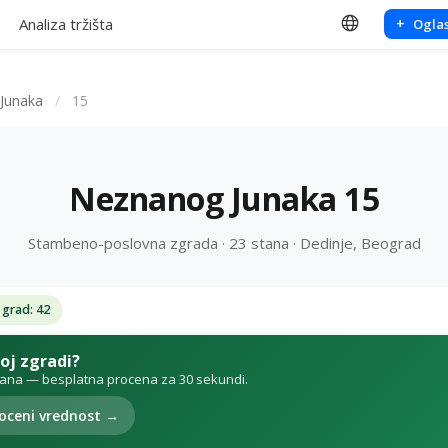
Analiza tržišta
+
Oglas
Junaka
/
15
Neznanog Junaka 15
Stambeno-poslovna zgrada · 23 stana · Dedinje, Beograd
 grad: 42
voj zgradi?
tana — besplatna procena za 30 sekundi.
oceni vrednost →