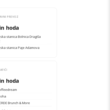
AVNI PREVOZ
in hoda
ska stanica Bolnica Dragiša
ć
ska stanica Paje Adamova
AFIĆI
in hoda
coffeedream
Aloha
VERDE Brunch & More