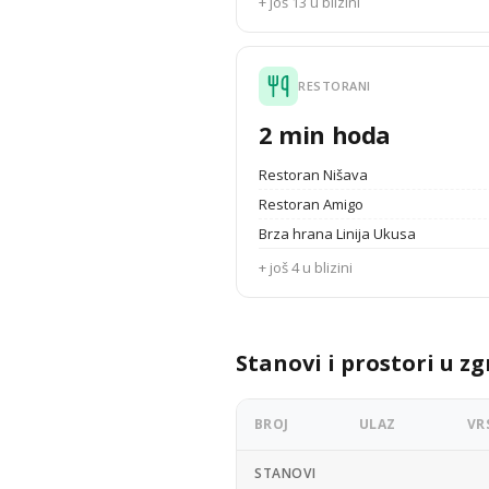
+ još 13 u blizini
RESTORANI
2 min hoda
Restoran Nišava
Restoran Amigo
Brza hrana Linija Ukusa
+ još 4 u blizini
Stanovi i prostori u zg
BROJ
ULAZ
VR
STANOVI