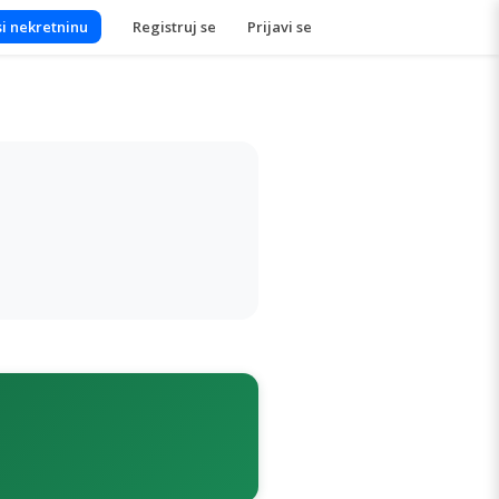
i nekretninu
Registruj se
Prijavi se