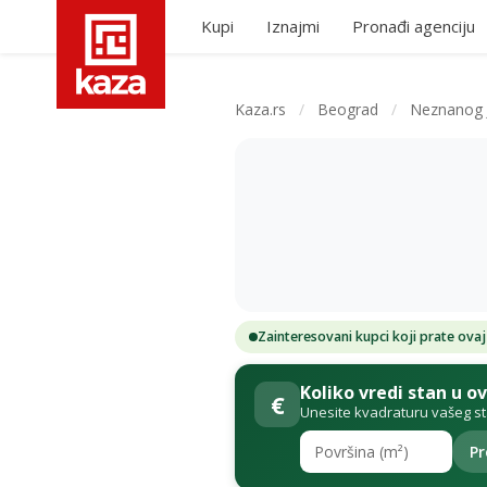
Kupi
Iznajmi
Pronađi agenciju
Kaza.rs
/
Beograd
/
Neznanog 
Zainteresovani kupci koji prate ovaj
Koliko vredi stan u o
€
Unesite kvadraturu vašeg s
Pr