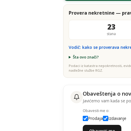
Provera nekretnine — prav
23
stana
Vodič: kako se proverava nekr
Šta ovo znači?
Podaci iz katastra nepokretnosti, evid
nadležne službe RGZ.
Obaveštenja o no
Javićemo vam kada se poj
Obavesti me o:
Prodaja
Izdavanje
Obavesti me