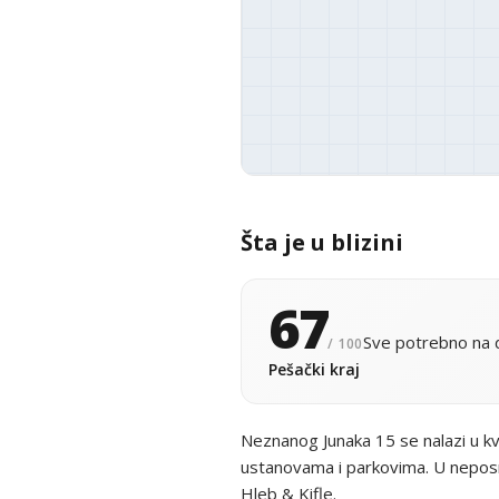
Šta je u blizini
67
Sve potrebno na d
/ 100
Pešački kraj
Neznanog Junaka 15 se nalazi u k
ustanovama i parkovima. U neposred
Hleb & Kifle.