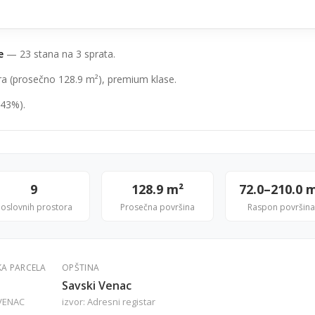
e
— 23 stana na 3 sprata.
ura (prosečno 128.9 m²), premium klase.
(43%).
9
128.9 m²
72.0–210.0 
oslovnih prostora
Prosečna površina
Raspon površina
KA PARCELA
OPŠTINA
Savski Venac
VENAC
izvor: Adresni registar