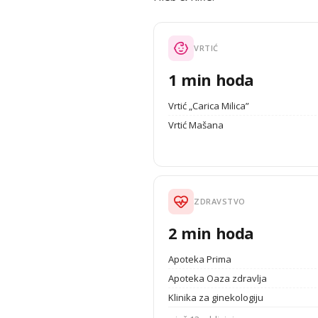
VRTIĆ
1 min hoda
Vrtić „Carica Milica”
Vrtić Mašana
ZDRAVSTVO
2 min hoda
Apoteka Prima
Apoteka Oaza zdravlja
Klinika za ginekologiju