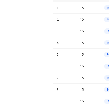
1
15
S
2
15
S
3
15
S
4
15
S
5
15
S
6
15
S
7
15
S
8
15
S
9
15
S