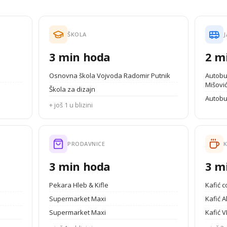
ŠKOLA
J
3 min hoda
2 m
Osnovna škola Vojvoda Radomir Putnik
Autobu
Mišovi
Škola za dizajn
Autobu
+ još 1 u blizini
PRODAVNICE
K
3 min hoda
3 m
Pekara Hleb & Kifle
Kafić 
Supermarket Maxi
Kafić 
Supermarket Maxi
Kafić 