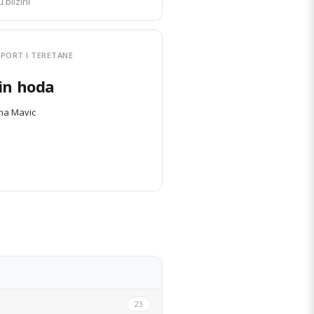
u blizini
PORT I TERETANE
in hoda
na Mavic
DETALJI STANA
23