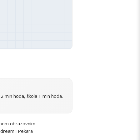
2 min hoda, škola 1 min hoda.
tupom obrazovnim
eedream i Pekara