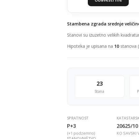
Stambena zgrada srednje veličin
Stanovi su izuzetno velikih kvadrat
Hipoteka je upisana na
10
stanova 
23
Stana
P
SPRATNOST
KATASTARS
P+3
20625/10
(+1 podzemno)
KO SAVSKI 
STANOVNIŠTVO