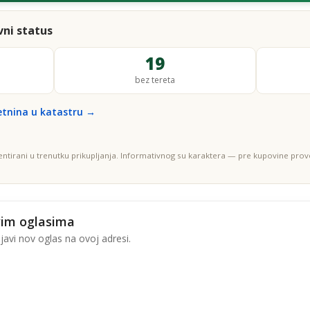
ni status
19
bez tereta
etnina u katastru →
entirani u trenutku prikupljanja. Informativnog su karaktera — pre kupovine prove
vim oglasima
avi nov oglas na ovoj adresi.