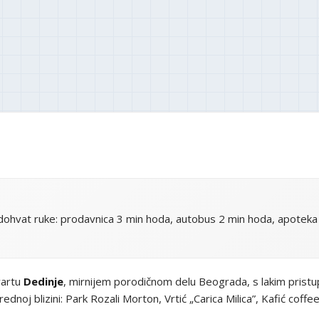
ohvat ruke: prodavnica 3 min hoda, autobus 2 min hoda, apoteka 
vartu
Dedinje
, mirnijem porodičnom delu Beograda, s lakim pris
noj blizini: Park Rozali Morton, Vrtić „Carica Milica”, Kafić coff