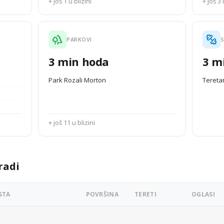
+ još 1 u blizini
+ još 3 
PARKOVI
S
3 min hoda
3 m
Park Rozali Morton
Tereta
+ još 11 u blizini
radi
STA
POVRŠINA
TERETI
OGLASI