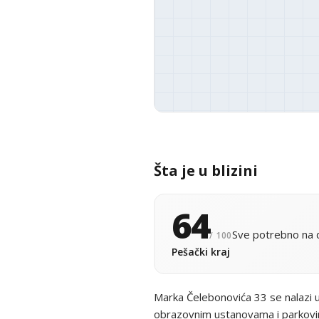
Šta je u blizini
64
Sve potrebno na d
/ 100
Pešački kraj
Marka Čelebonovića 33 se nalazi 
obrazovnim ustanovama i parkovima