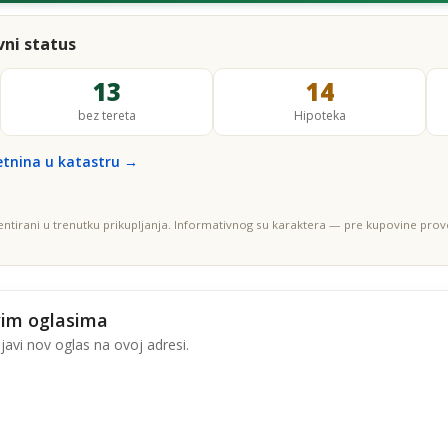
ni status
13
14
bez tereta
Hipoteka
etnina u katastru →
entirani u trenutku prikupljanja. Informativnog su karaktera — pre kupovine prove
vim oglasima
avi nov oglas na ovoj adresi.