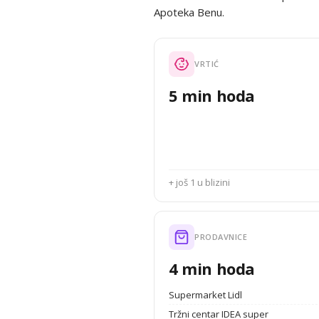
Apoteka Benu.
VRTIĆ
5 min hoda
+ još 1 u blizini
PRODAVNICE
4 min hoda
Supermarket Lidl
Tržni centar IDEA super