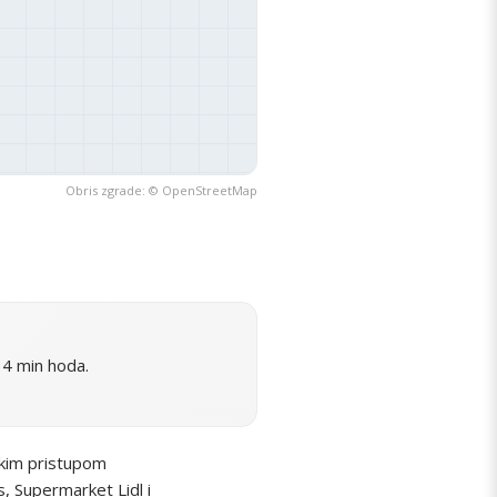
Obris zgrade: ©
OpenStreetMap
 4 min hoda.
akim pristupom
, Supermarket Lidl i