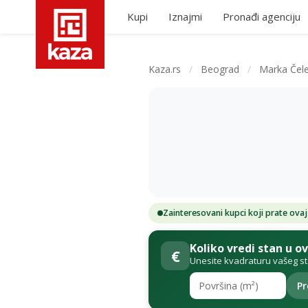
Kupi
Iznajmi
Pronađi agenciju
Kaza.rs
/
Beograd
/
Marka Čel
Zainteresovani kupci koji prate ovaj
Koliko vredi stan u o
€
Unesite kvadraturu vašeg s
Pr