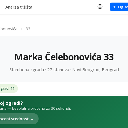
Analiza tržišta
+
Oglas
ebonovića
/
33
Marka Čelebonovića 33
Stambena zgrada · 27 stanova · Novi Beograd, Beograd
 grad: 44
voj zgradi?
tana — besplatna procena za 30 sekundi.
oceni vrednost →