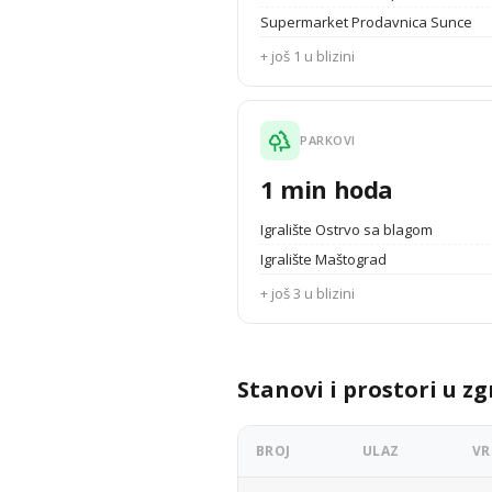
Supermarket Prodavnica Sunce
+ još 1 u blizini
PARKOVI
1 min hoda
Igralište Ostrvo sa blagom
Igralište Maštograd
+ još 3 u blizini
Stanovi i prostori u zg
BROJ
ULAZ
VR