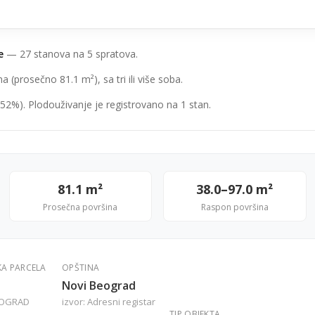
e
— 27 stanova na 5 spratova.
(prosečno 81.1 m²), sa tri ili više soba.
52%). Plodouživanje je registrovano na 1 stan.
81.1 m²
38.0–97.0 m²
Prosečna površina
Raspon površina
KA PARCELA
OPŠTINA
Novi Beograd
EOGRAD
izvor: Adresni registar
TIP OBJEKTA