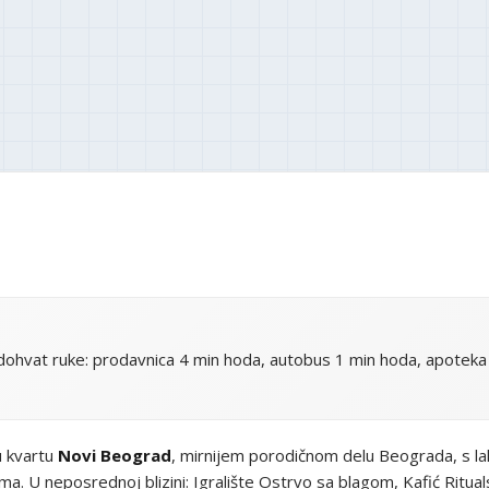
ohvat ruke: prodavnica 4 min hoda, autobus 1 min hoda, apoteka
u kvartu
Novi Beograd
, mirnijem porodičnom delu Beograda, s l
. U neposrednoj blizini: Igralište Ostrvo sa blagom, Kafić Rituals