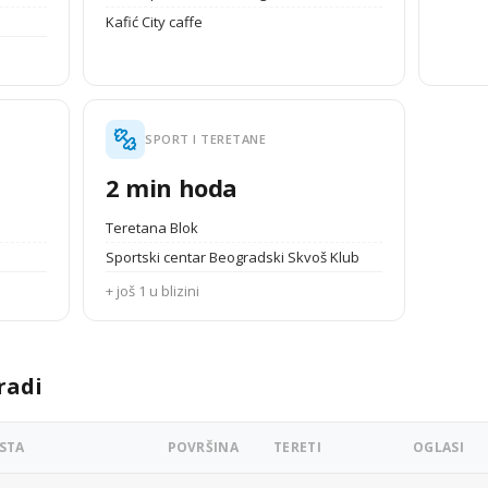
Kafić City caffe
SPORT I TERETANE
2 min hoda
Teretana Blok
Sportski centar Beogradski Skvoš Klub
+ još 1 u blizini
radi
STA
POVRŠINA
TERETI
OGLASI