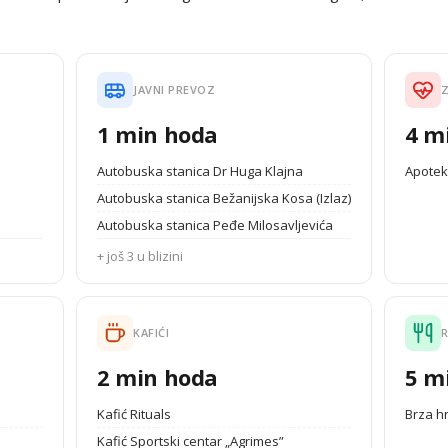
JAVNI PREVOZ
1 min hoda
4 m
Autobuska stanica Dr Huga Klajna
Apotek
Autobuska stanica Bežanijska Kosa (Izlaz)
Autobuska stanica Peđe Milosavljevića
+ još 3 u blizini
KAFIĆI
2 min hoda
5 m
Kafić Rituals
Brza h
Kafić Sportski centar „Agrimes”