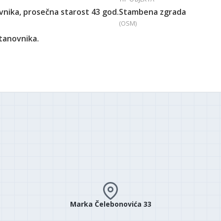
vnika, prosečna starost 43 god.
Stambena zgrada
(OSM)
stanovnika.
Marka Čelebonovića 33