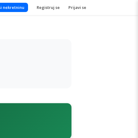
i nekretninu
Registruj se
Prijavi se