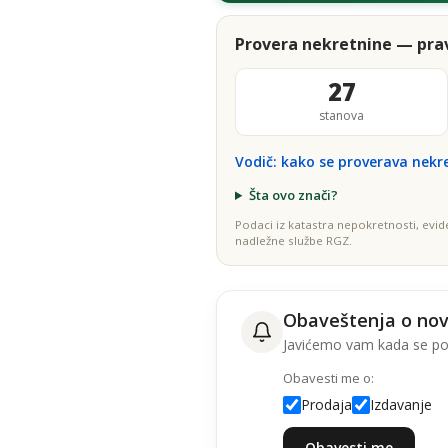
Provera nekretnine — prav
27
stanova
Vodič: kako se proverava nekr
Šta ovo znači?
Podaci iz katastra nepokretnosti, evid
nadležne službe RGZ.
Obaveštenja o no
Javićemo vam kada se poj
Obavesti me o:
Prodaja
Izdavanje
Obavesti me