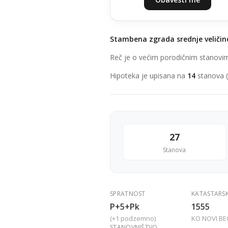
Stambena zgrada srednje veličin
Reč je o većim porodičnim stanovima 
Hipoteka je upisana na
14
stanova (
27
Stanova
SPRATNOST
KATASTARS
P+5+Pk
1555
(+1 podzemno)
KO NOVI B
STANOVNIŠTVO