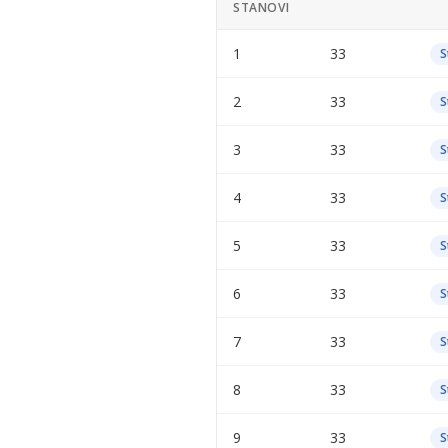
STANOVI
1
33
S
2
33
S
3
33
S
4
33
S
5
33
S
6
33
S
7
33
S
8
33
S
9
33
S