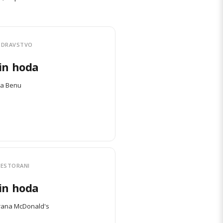
ZDRAVSTVO
in hoda
a Benu
RESTORANI
in hoda
rana McDonald's