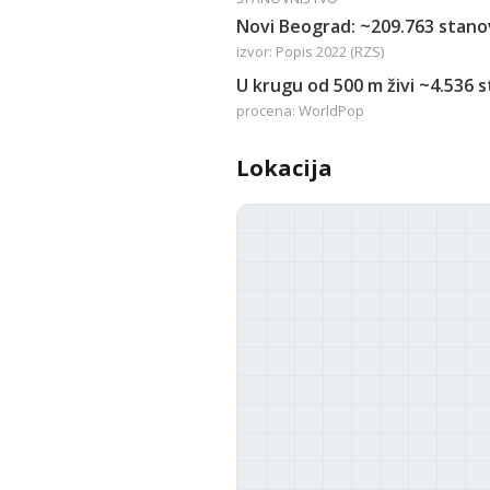
Novi Beograd: ~209.763 stano
izvor: Popis 2022 (RZS)
U krugu od 500 m živi ~4.536 
procena: WorldPop
Lokacija