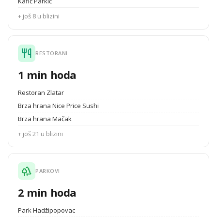
Kafić Parkić
+ još 8 u blizini
RESTORANI
1 min hoda
Restoran Zlatar
Brza hrana Nice Price Sushi
Brza hrana Mačak
+ još 21 u blizini
PARKOVI
2 min hoda
Park Hadžipopovac