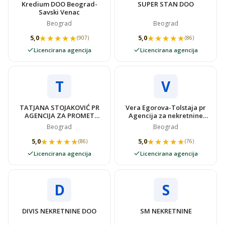
Kredium DOO Beograd-
SUPER STAN DOO
Savski Venac
Beograd
Beograd
★★★★★
★★★★★
★★★★★
★★★★★
5,0
5,0
(907)
(86)
Licencirana agencija
Licencirana agencija
T
V
TATJANA STOJAKOVIĆ PR
Vera Egorova-Tolstaja pr
AGENCIJA ZA PROMET
Agencija za nekretnine
NEKRETNINAMA SUPER
VIDOVSTAN
Beograd
Beograd
STAN
★★★★★
★★★★★
★★★★★
★★★★★
5,0
5,0
(86)
(76)
Licencirana agencija
Licencirana agencija
D
S
DIVIS NEKRETNINE DOO
SM NEKRETNINE