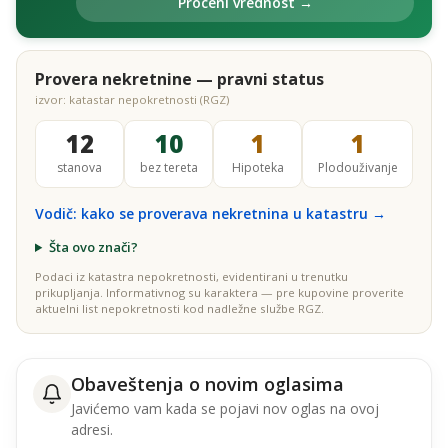
Proceni vrednost →
Provera nekretnine — pravni status
izvor: katastar nepokretnosti (RGZ)
12
10
1
1
stanova
bez tereta
Hipoteka
Plodouživanje
Vodič: kako se proverava nekretnina u katastru →
Šta ovo znači?
Podaci iz katastra nepokretnosti, evidentirani u trenutku
prikupljanja. Informativnog su karaktera — pre kupovine proverite
aktuelni list nepokretnosti kod nadležne službe RGZ.
Obaveštenja o novim oglasima
Javićemo vam kada se pojavi nov oglas na ovoj
adresi.