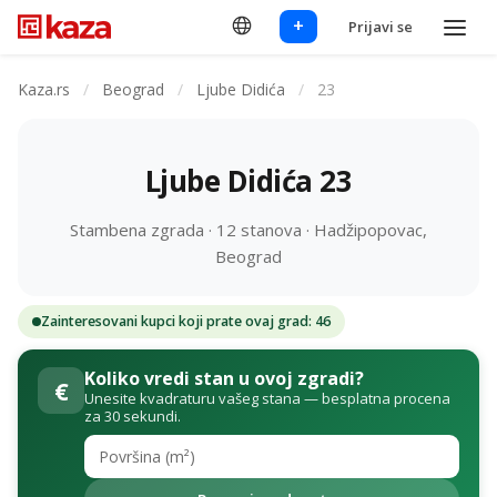
+
Prijavi se
Kaza.rs
/
Beograd
/
Ljube Didića
/
23
Ljube Didića 23
Stambena zgrada · 12 stanova · Hadžipopovac,
Beograd
Zainteresovani kupci koji prate ovaj grad: 46
Koliko vredi stan u ovoj zgradi?
€
Unesite kvadraturu vašeg stana — besplatna procena
za 30 sekundi.