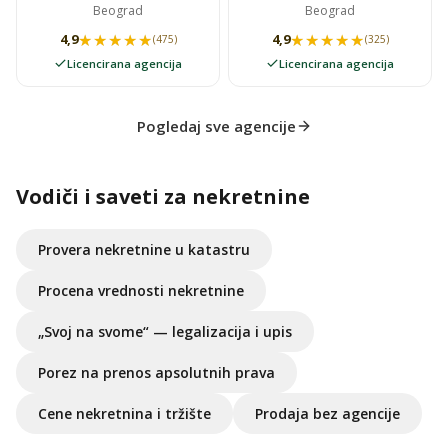
Beograd
Beograd
★★★★★
★★★★★
★★★★★
★★★★★
4,9
4,9
(475)
(325)
Licencirana agencija
Licencirana agencija
Pogledaj sve agencije
Vodiči i saveti za nekretnine
Provera nekretnine u katastru
Procena vrednosti nekretnine
„Svoj na svome“ — legalizacija i upis
Porez na prenos apsolutnih prava
Cene nekretnina i tržište
Prodaja bez agencije