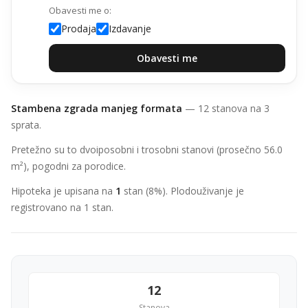
Obavesti me o:
Prodaja
Izdavanje
Obavesti me
Stambena zgrada manjeg formata
— 12 stanova na 3
sprata.
Pretežno su to dvoiposobni i trosobni stanovi (prosečno 56.0
m²), pogodni za porodice.
Hipoteka je upisana na
1
stan (8%). Plodouživanje je
registrovano na 1 stan.
12
Stanova