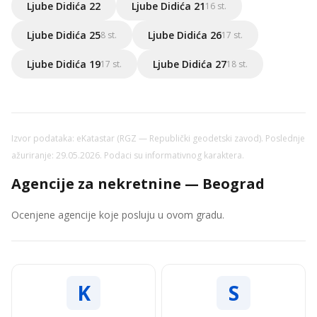
Ljube Didića 22
Ljube Didića 21
16 st.
Ljube Didića 25
Ljube Didića 26
8 st.
17 st.
Ljube Didića 19
Ljube Didića 27
17 st.
18 st.
Izvor podataka: eKatastar (RGZ — Republički geodetski zavod). Poslednje
ažuriranje: 29.05.2026. Podaci su informativnog karaktera.
Agencije za nekretnine — Beograd
Ocenjene agencije koje posluju u ovom gradu.
K
S