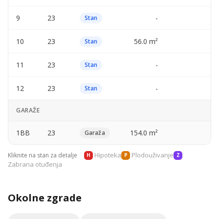
9
23
-
—
Stan
10
23
56.0 m²
—
Stan
11
23
-
—
Stan
12
23
-
—
Stan
GARAŽE
1BB
23
154.0 m²
—
Garaža
Hipoteka
Plodouživanje
Kliknite na stan za detalje
H
P
Z
Zabrana otuđenja
Okolne zgrade