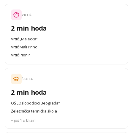
VRTIĆ
2 min hoda
Vrtić „Malecka”
Vrtić Mali Princ
Vrtić Pionir
ŠKOLA
2 min hoda
OŠ „Oslobodioci Beograda”
Železnička tehnička škola
+ još 1 u blizini