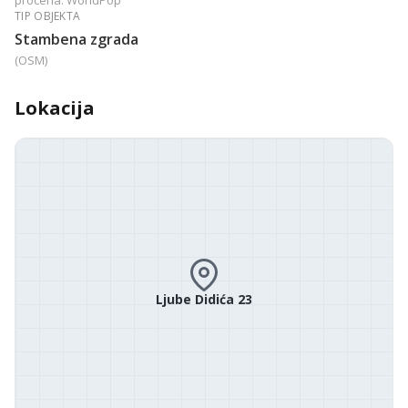
procena: WorldPop
TIP OBJEKTA
Stambena zgrada
(OSM)
Lokacija
Ljube Didića 23