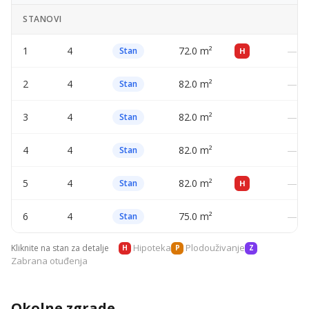
STANOVI
1
4
72.0 m²
—
Stan
H
2
4
82.0 m²
—
Stan
3
4
82.0 m²
—
Stan
4
4
82.0 m²
—
Stan
5
4
82.0 m²
—
Stan
H
6
4
75.0 m²
—
Stan
Hipoteka
Plodouživanje
Kliknite na stan za detalje
H
P
Z
Zabrana otuđenja
Okolne zgrade