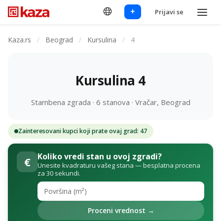
+
Prijavi se
Kaza.rs
/
Beograd
/
Kursulina
/
4
Kursulina 4
Stambena zgrada · 6 stanova · Vračar, Beograd
Zainteresovani kupci koji prate ovaj grad: 47
Koliko vredi stan u ovoj zgradi?
€
Unesite kvadraturu vašeg stana — besplatna procena
za 30 sekundi.
Proceni vrednost →