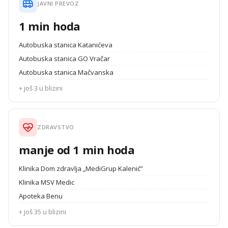
JAVNI PREVOZ
1 min hoda
Autobuska stanica Katanićeva
Autobuska stanica GO Vračar
Autobuska stanica Mačvanska
+ još 3 u blizini
ZDRAVSTVO
manje od 1 min hoda
Klinika Dom zdravlja „MediGrup Kalenić”
Klinika MSV Medic
Apoteka Benu
+ još 35 u blizini