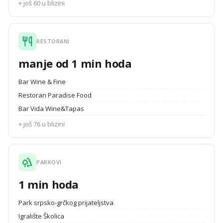
+ još 60 u blizini
RESTORANI
manje od 1 min hoda
Bar Wine & Fine
Restoran Paradise Food
Bar Vida Wine&Tapas
+ još 76 u blizini
PARKOVI
1 min hoda
Park srpsko-grčkog prijateljstva
Igralište Školica