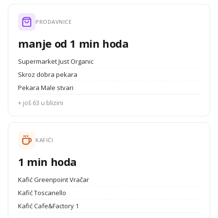
PRODAVNICE
manje od 1 min hoda
Supermarket Just Organic
Skroz dobra pekara
Pekara Male stvari
+ još 63 u blizini
KAFIĆI
1 min hoda
Kafić Greenpoint Vračar
Kafić Toscanello
Kafić Cafe&Factory 1