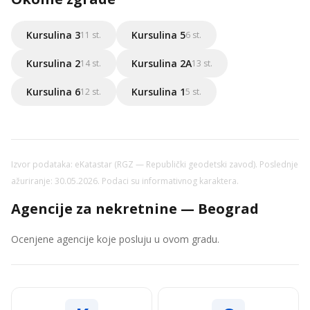
Kursulina 3
Kursulina 5
11 st.
6 st.
Kursulina 2
Kursulina 2A
14 st.
13 st.
Kursulina 6
Kursulina 1
12 st.
5 st.
Izvor podataka: eKatastar (RGZ — Republički geodetski zavod). Poslednje
ažuriranje: 30.05.2026. Podaci su informativnog karaktera.
Agencije za nekretnine — Beograd
Ocenjene agencije koje posluju u ovom gradu.