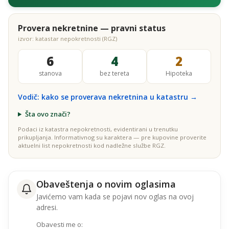
Provera nekretnine — pravni status
izvor: katastar nepokretnosti (RGZ)
6
4
2
stanova
bez tereta
Hipoteka
Vodič: kako se proverava nekretnina u katastru →
Šta ovo znači?
Podaci iz katastra nepokretnosti, evidentirani u trenutku
prikupljanja. Informativnog su karaktera — pre kupovine proverite
aktuelni list nepokretnosti kod nadležne službe RGZ.
Obaveštenja o novim oglasima
Javićemo vam kada se pojavi nov oglas na ovoj
adresi.
Obavesti me o: