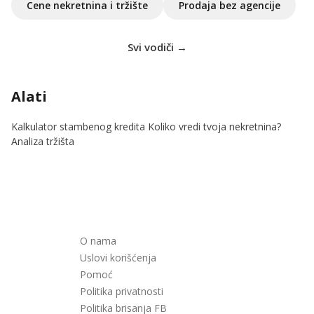
Cene nekretnina i tržište
Prodaja bez agencije
Svi vodiči →
Alati
Kalkulator stambenog kredita
Koliko vredi tvoja nekretnina?
Analiza tržišta
O nama
Uslovi korišćenja
Pomoć
Politika privatnosti
Politika brisanja FB