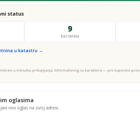
ni status
9
bez tereta
etnina u katastru →
entirani u trenutku prikupljanja. Informativnog su karaktera — pre kupovine prove
vim oglasima
avi nov oglas na ovoj adresi.