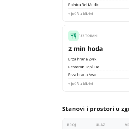
Bolnica Bel Medic
+ još 3 u blizini
RESTORANI
2 min hoda
Brza hrana Zvrk
Restoran Topli Do
Brza hrana Avan
+ još 3 u blizini
Stanovi i prostori u zg
BROJ
ULAZ
V