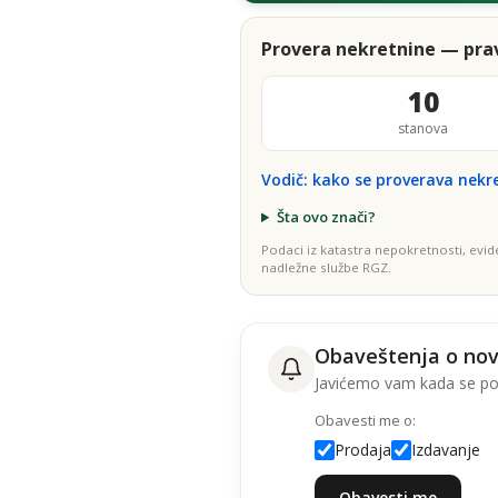
Provera nekretnine — prav
10
stanova
Vodič: kako se proverava nekr
Šta ovo znači?
Podaci iz katastra nepokretnosti, evid
nadležne službe RGZ.
Obaveštenja o no
Javićemo vam kada se poj
Obavesti me o:
Prodaja
Izdavanje
Obavesti me