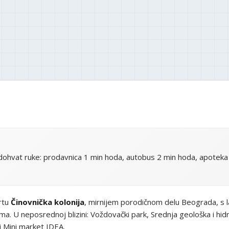
ohvat ruke: prodavnica 1 min hoda, autobus 2 min hoda, apoteka 
artu
Činovnička kolonija
, mirnijem porodičnom delu Beograda, s 
. U neposrednoj blizini: Voždovački park, Srednja geološka i hi
 i Mini market IDEA.