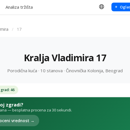
Analiza tržišta
+
Oglas
imira
/
17
Kralja Vladimira 17
Porodična kuća · 10 stanova · Činovnička Kolonija, Beograd
 grad: 46
voj zgradi?
tana — besplatna procena za 30 sekundi.
oceni vrednost →