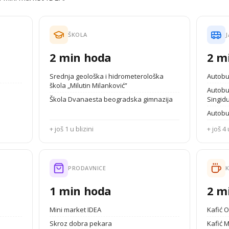
ŠKOLA
J
2 min hoda
2 m
Srednja geološka i hidrometerološka
Autobu
škola „Milutin Milanković”
Autobus
Škola Dvanaesta beogradska gimnazija
Singid
Autobu
+ još 1 u blizini
+ još 4 
PRODAVNICE
K
1 min hoda
2 m
Mini market IDEA
Kafić 
Skroz dobra pekara
Kafić 