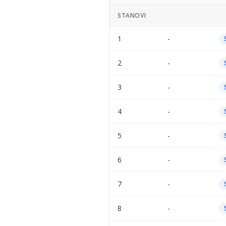
STANOVI
1
-
2
-
3
-
4
-
5
-
6
-
7
-
8
-