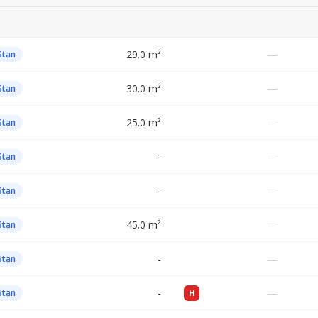
29.0 m²
—
Stan
30.0 m²
—
Stan
25.0 m²
—
Stan
-
—
Stan
-
—
Stan
45.0 m²
—
Stan
-
—
Stan
-
—
Stan
H