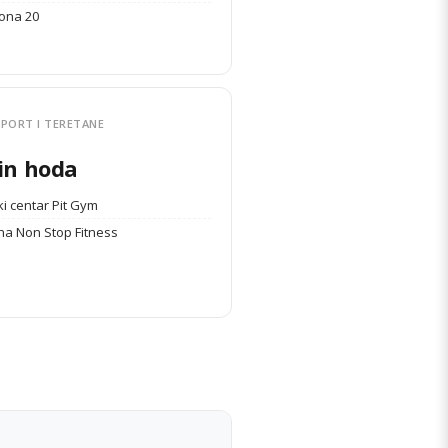
Zona 20
PORT I TERETANE
in hoda
i centar Pit Gym
na Non Stop Fitness
DETALJI STANA