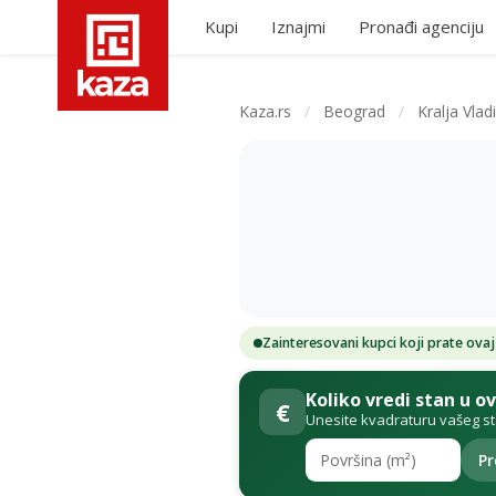
Kupi
Iznajmi
Pronađi agenciju
Kaza.rs
/
Beograd
/
Kralja Vlad
Zainteresovani kupci koji prate ovaj
Koliko vredi stan u o
€
Unesite kvadraturu vašeg s
Pr