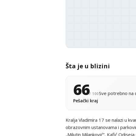
Šta je u blizini
66
Sve potrebno na d
/ 100
Pešački kraj
Kralja Vladimira 17 se nalazi u kv
obrazovnim ustanovama i parkovima
„Milutin Milanković”, Kafić Odiseja