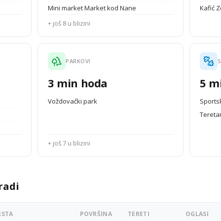
Mini market Market kod Nane
Kafić 
+ još 8 u blizini
PARKOVI
S
3 min hoda
5 m
Voždovački park
Sportsk
Tereta
+ još 7 u blizini
radi
RSTA
POVRŠINA
TERETI
OGLASI