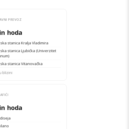
AVNI PREVOZ
in hoda
ska stanica Kralja Vladimira
ka stanica Ljubićka (Univerzitet
unum)
ska stanica Vitanovačka
u blizini
AFIĆI
in hoda
Odiseja
Milano