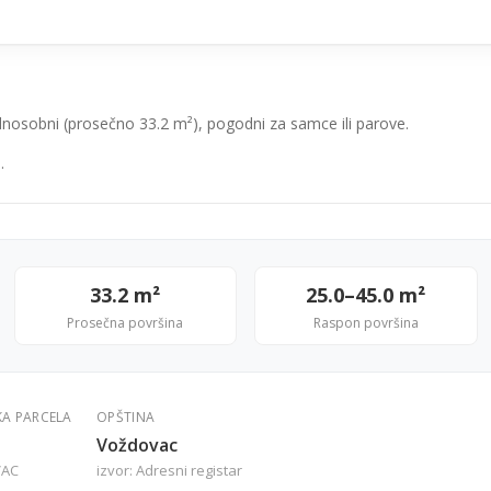
dnosobni (prosečno 33.2 m²), pogodni za samce ili parove.
.
33.2 m²
25.0–45.0 m²
Prosečna površina
Raspon površina
KA PARCELA
OPŠTINA
Voždovac
VAC
izvor: Adresni registar