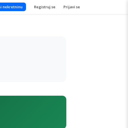
i nekretninu
Registruj se
Prijavi se