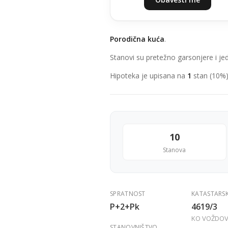
Porodična kuća
.
Stanovi su pretežno garsonjere i je
Hipoteka je upisana na
1
stan (10%)
10
Stanova
SPRATNOST
KATASTARS
P+2+Pk
4619/3
KO VOŽDO
STANOVNIŠTVO