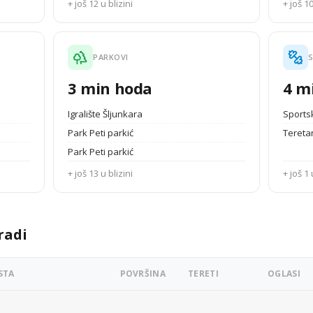
+ još 12 u blizini
+ još 10
PARKOVI
S
3 min hoda
4 m
Igralište Šljunkara
Sportsk
Park Peti parkić
Tereta
Park Peti parkić
+ još 13 u blizini
+ još 1 
radi
STA
POVRŠINA
TERETI
OGLASI