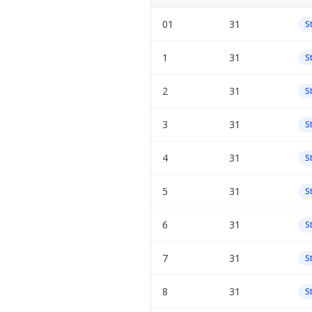
01
31
S
1
31
S
2
31
S
3
31
S
4
31
S
5
31
S
6
31
S
7
31
S
8
31
S