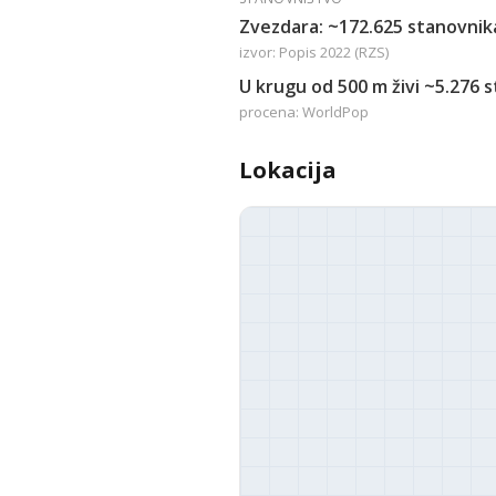
Zvezdara: ~172.625 stanovnik
izvor: Popis 2022 (RZS)
U krugu od 500 m živi ~5.276 
procena: WorldPop
Lokacija