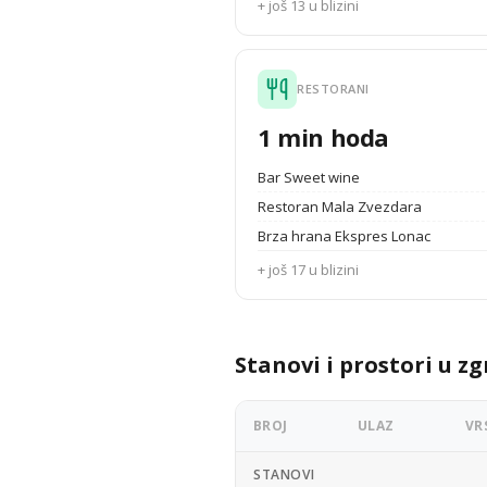
+ još 13 u blizini
RESTORANI
1 min hoda
Bar Sweet wine
Restoran Mala Zvezdara
Brza hrana Ekspres Lonac
+ još 17 u blizini
Stanovi i prostori u zg
BROJ
ULAZ
VR
STANOVI