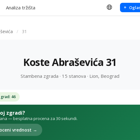
Analiza tržišta
+
Oglas
ševića
/
31
Koste Abraševića 31
Stambena zgrada · 15 stanova · Lion, Beograd
 grad: 46
voj zgradi?
tana — besplatna procena za 30 sekundi.
oceni vrednost →