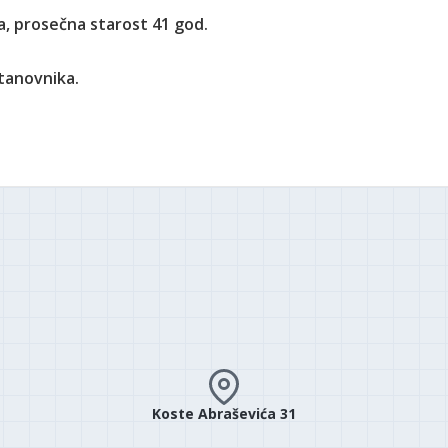
a, prosečna starost 41 god.
stanovnika.
Koste Abraševića 31