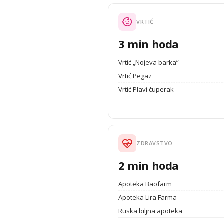
VRTIĆ
3 min hoda
Vrtić „Nojeva barka”
Vrtić Pegaz
Vrtić Plavi čuperak
ZDRAVSTVO
2 min hoda
Apoteka Baofarm
Apoteka Lira Farma
Ruska biljna apoteka