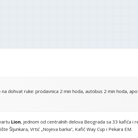
 na dohvat ruke: prodavnica 2 min hoda, autobus 2 min hoda, apot
kvartu
Lion
, jednom od centralnih delova Beograda sa 33 kafića i 
lište Šljunkara, Vrtić „Nojeva barka”, Kafić Way Cup i Pekara EM.