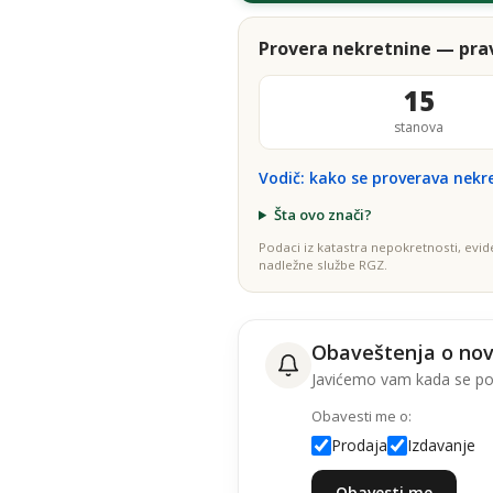
Provera nekretnine — prav
15
stanova
Vodič: kako se proverava nekr
Šta ovo znači?
Podaci iz katastra nepokretnosti, evid
nadležne službe RGZ.
Obaveštenja o no
Javićemo vam kada se poj
Obavesti me o:
Prodaja
Izdavanje
Obavesti me