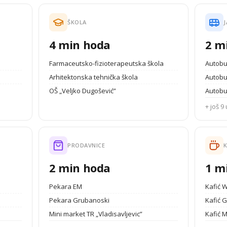
ŠKOLA
J
4 min hoda
2 m
Farmaceutsko-fizioterapeutska škola
Autobu
Arhitektonska tehnička škola
Autobu
OŠ „Veljko Dugošević”
Autobu
+ još 9 
PRODAVNICE
K
2 min hoda
1 m
Pekara EM
Kafić 
Pekara Grubanoski
Kafić G
Mini market TR „Vladisavljevic”
Kafić 