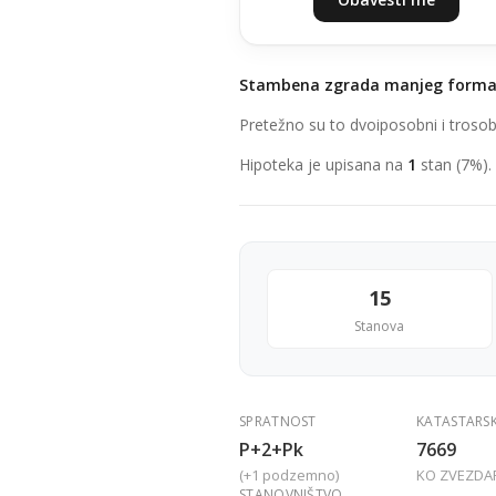
Stambena zgrada manjeg form
Pretežno su to dvoiposobni i trosob
Hipoteka je upisana na
1
stan (7%).
15
Stanova
SPRATNOST
KATASTARS
P+2+Pk
7669
(+1 podzemno)
KO ZVEZDA
STANOVNIŠTVO