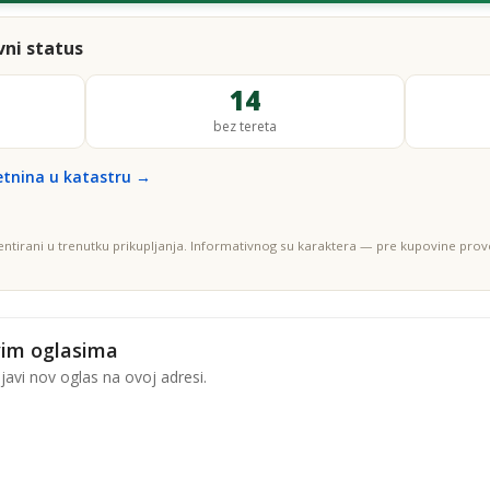
ni status
14
bez tereta
etnina u katastru →
entirani u trenutku prikupljanja. Informativnog su karaktera — pre kupovine prove
vim oglasima
avi nov oglas na ovoj adresi.