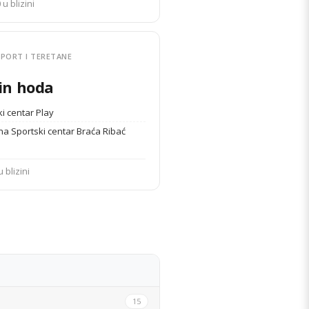
 u blizini
PORT I TERETANE
in hoda
i centar Play
na Sportski centar Braća Ribać
u blizini
DETALJI STANA
15