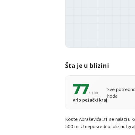
Šta je u blizini
77
Sve potrebno
/ 100
hoda.
Vrlo pešački kraj
Koste Abraševića 31 se nalazi u 
500 m. U neposrednoj blizini: Igra