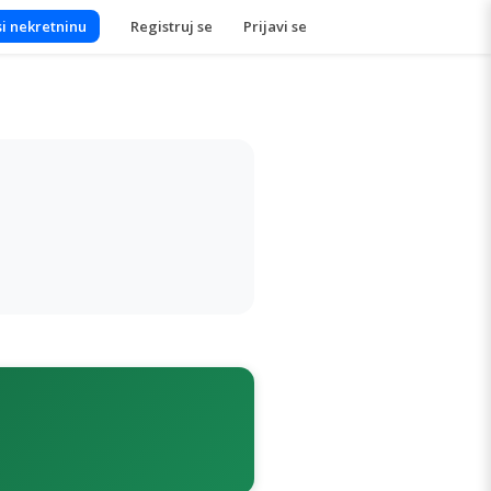
i nekretninu
Registruj se
Prijavi se