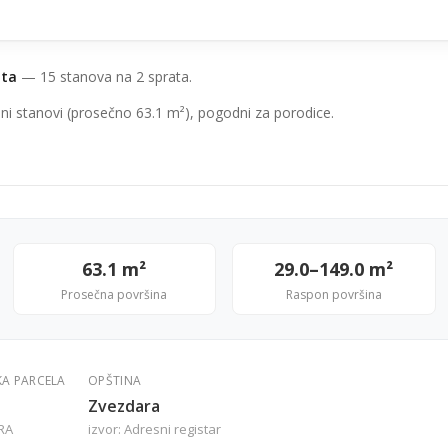
ata
— 15 stanova na 2 sprata.
ni stanovi (prosečno 63.1 m²), pogodni za porodice.
63.1 m²
29.0–149.0 m²
Prosečna površina
Raspon površina
KA PARCELA
OPŠTINA
Zvezdara
RA
izvor: Adresni registar