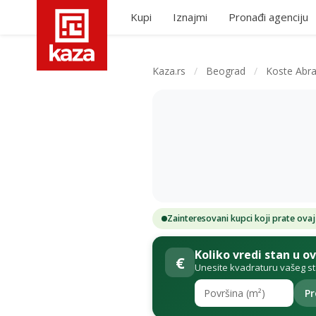
Kupi
Iznajmi
Pronađi agenciju
Kaza.rs
/
Beograd
/
Koste Abra
Zainteresovani kupci koji prate ovaj
Koliko vredi stan u o
€
Unesite kvadraturu vašeg s
Pr