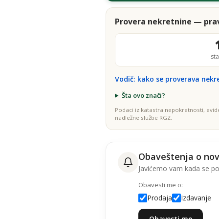
Provera nekretnine — prav
st
Vodič: kako se proverava nekr
Šta ovo znači?
Podaci iz katastra nepokretnosti, evid
nadležne službe RGZ.
Obaveštenja o no
Javićemo vam kada se poj
Obavesti me o:
Prodaja
Izdavanje
Obavesti me