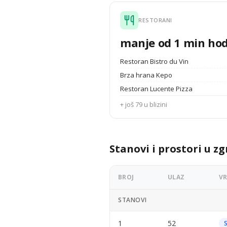
RESTORANI
manje od 1 min ho
Restoran Bistro du Vin
Brza hrana Kepo
Restoran Lucente Pizza
+ još 79 u blizini
Stanovi i prostori u zg
BROJ
ULAZ
V
STANOVI
1
52