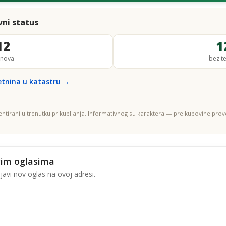
ni status
12
1
anova
bez t
etnina u katastru →
entirani u trenutku prikupljanja. Informativnog su karaktera — pre kupovine prove
vim oglasima
avi nov oglas na ovoj adresi.