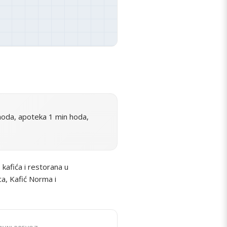
hoda, apoteka 1 min hoda,
kafića i restorana u
ca, Kafić Norma i