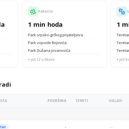
PARKOVI
S
da
1 min hoda
1 m
Park srpsko-grčkog prijateljstva
Tereta
Park vojvode Bojovića
Teretan
Park Dušana Jovanovića
Tereta
+ još 12 u blizini
+ još 9 
radi
RSTA
POVRŠINA
TERETI
OGLASI
-
—
Stan