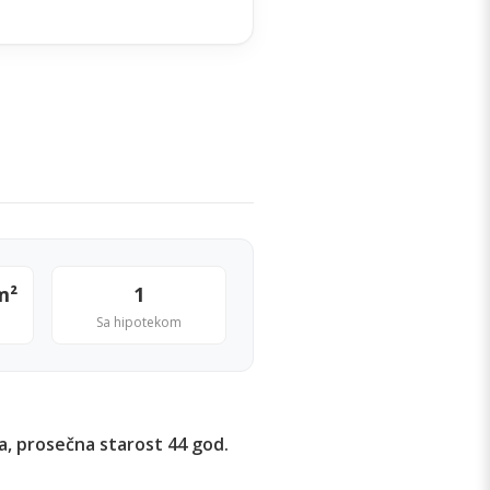
m²
1
Sa hipotekom
a, prosečna starost 44 god.