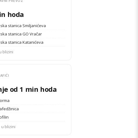
AVNI PREVOZ
in hoda
ska stanica Smiljanićeva
ska stanica GO Vračar
ska stanica Katanićeva
u blizini
AFIĆI
je od 1 min hoda
Norma
afedžinica
ofilin
 u blizini