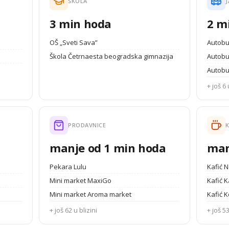
ŠKOLA
J
3 min hoda
2 m
OŠ „Sveti Sava”
Autobu
Škola Četrnaesta beogradska gimnazija
Autobu
Autobu
+ još 6 
PRODAVNICE
K
manje od 1 min hoda
man
Pekara Lulu
Kafić 
Mini market MaxiGo
Kafić K
Mini market Aroma market
Kafić K
+ još 62 u blizini
+ još 53