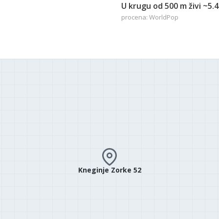
U krugu od 500 m živi ~5.
procena: WorldPop
Kneginje Zorke 52