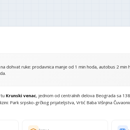
na dohvat ruke: prodavnica manje od 1 min hoda, autobus 2 min 
da.
rtu
Krunski venac
, jednom od centralnih delova Beograda sa 138 
ini: Park srpsko-grčkog prijateljstva, Vrtić Baba Višnjina Čuvaoni