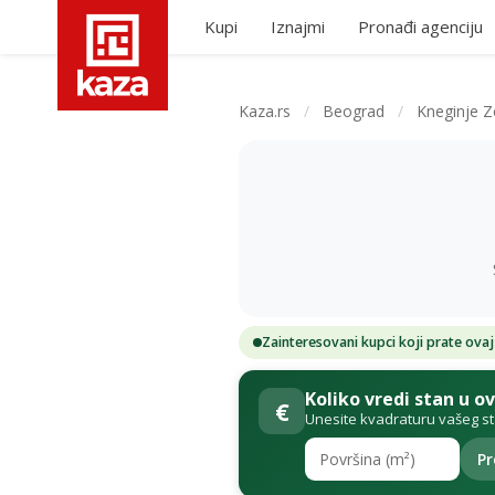
Kupi
Iznajmi
Pronađi agenciju
Kaza.rs
/
Beograd
/
Kneginje Z
Zainteresovani kupci koji prate ovaj
Koliko vredi stan u o
€
Unesite kvadraturu vašeg s
Pr