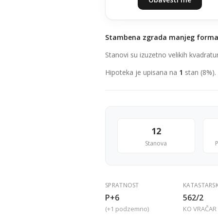
Stambena zgrada manjeg form
Stanovi su izuzetno velikih kvadrat
Hipoteka je upisana na
1
stan (8%).
12
Stanova
P
SPRATNOST
KATASTARS
P+6
562/2
(+1 podzemno)
KO VRAČAR