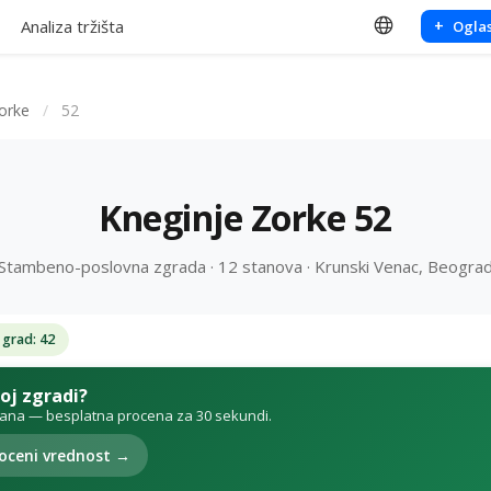
Analiza tržišta
+
Oglas
orke
/
52
Kneginje Zorke 52
Stambeno-poslovna zgrada · 12 stanova · Krunski Venac, Beogra
 grad: 42
voj zgradi?
tana — besplatna procena za 30 sekundi.
oceni vrednost →