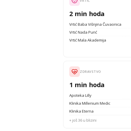
VRTIĆ
2 min hoda
Vrtić Baba Višnjina Čuvaonica
Vrtić Nada Purić
Vrtić Mala Akademija
ZDRAVSTVO
1 min hoda
Apoteka Lilly
Klinika Millenium Medic
Klinika Eterna
+ još 36 u blizini