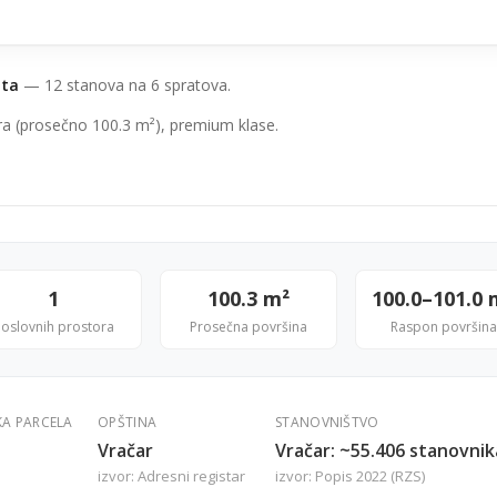
ata
— 12 stanova na 6 spratova.
ura (prosečno 100.3 m²), premium klase.
1
100.3 m²
100.0–101.0 
oslovnih prostora
Prosečna površina
Raspon površina
KA PARCELA
OPŠTINA
STANOVNIŠTVO
Vračar
Vračar: ~55.406 stanovnik
izvor: Adresni registar
izvor: Popis 2022 (RZS)