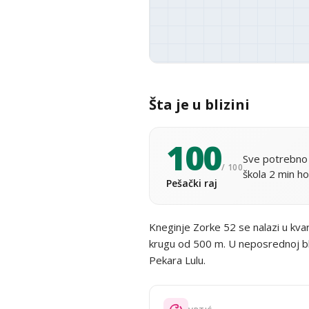
Šta je u blizini
100
Sve potrebno 
/ 100
škola 2 min ho
Pešački raj
Kneginje Zorke 52 se nalazi u kva
krugu od 500 m. U neposrednoj bliz
Pekara Lulu.