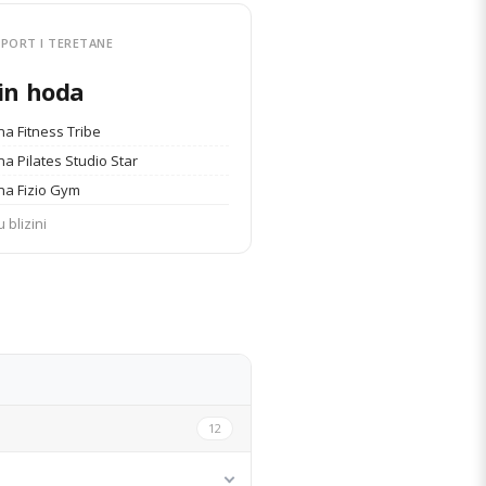
PORT I TERETANE
in hoda
na Fitness Tribe
a Pilates Studio Star
na Fizio Gym
u blizini
DETALJI STANA
12