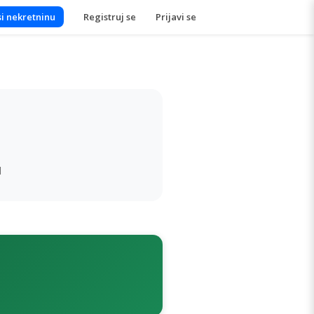
i nekretninu
Registruj se
Prijavi se
d