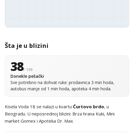
Šta je u blizini
38
/ 100
Donekle pešački
Sve potrebno na dohvat ruke: prodavnica 3 min hoda,
autobus manje od 1 min hoda, apoteka 4 min hoda.
Kisela Voda 18 se nalazi u kvartu
Ćurtovo brdo
, u
Beogradu. U neposrednoj blizini: Brza hrana Kuki, Mini
market Gomex i Apoteka Dr. Max.