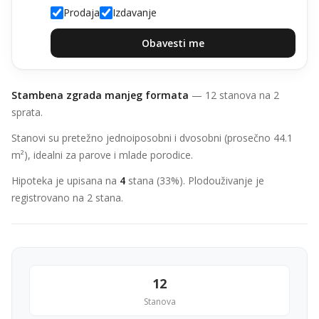
Prodaja
Izdavanje
Obavesti me
Stambena zgrada manjeg formata
— 12 stanova na 2
sprata.
Stanovi su pretežno jednoiposobni i dvosobni (prosečno 44.1
m²), idealni za parove i mlade porodice.
Hipoteka je upisana na
4
stana (33%). Plodouživanje je
registrovano na 2 stana.
12
Stanova