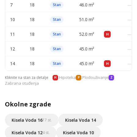
7
18
46.0 m²
—
Stan
10
18
51.0 m²
—
Stan
11
18
52.0 m²
—
Stan
H
12
18
45.0 m²
—
Stan
14
18
45.0 m²
—
Stan
H
Hipoteka
Plodouživanje
Kliknite na stan za detalje
H
P
Z
Zabrana otuđenja
Okolne zgrade
Kisela Voda 16
Kisela Voda 14
17 st.
Kisela Voda 12
Kisela Voda 10
4 st.