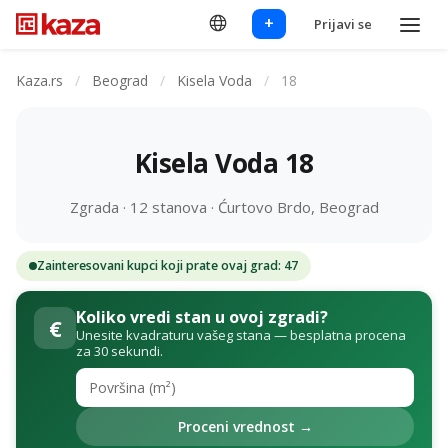
+
Prijavi se
Kaza.rs
/
Beograd
/
Kisela Voda
/
18
Kisela Voda 18
Zgrada · 12 stanova · Ćurtovo Brdo, Beograd
Zainteresovani kupci koji prate ovaj grad: 47
Koliko vredi stan u ovoj zgradi?
€
Unesite kvadraturu vašeg stana — besplatna procena
za 30 sekundi.
Proceni vrednost →