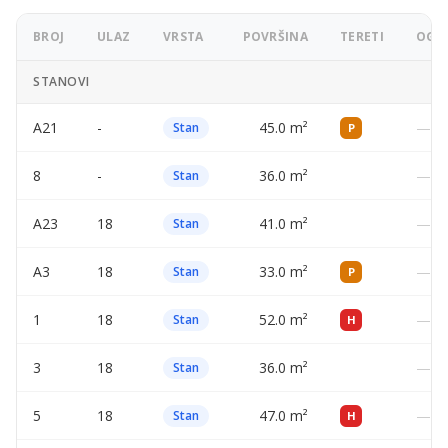
BROJ
ULAZ
VRSTA
POVRŠINA
TERETI
OGLA
STANOVI
A21
-
45.0 m²
—
Stan
P
8
-
36.0 m²
—
Stan
A23
18
41.0 m²
—
Stan
A3
18
33.0 m²
—
Stan
P
1
18
52.0 m²
—
Stan
H
3
18
36.0 m²
—
Stan
5
18
47.0 m²
—
Stan
H