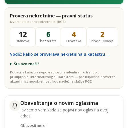
Provera nekretnine — pravni status
izvor: katastar nepokretnosti (RGZ)
12
6
4
2
stanova
bez tereta
Hipoteka
Plodouživanje
Vodič: kako se proverava nekretnina u katastru →
Šta ovo znači?
Podaci iz katastra nepokretnosti, evidentirani u trenutku
prikupljanja. Informativnog su karaktera — pre kupovine proverite
aktuelni list nepokretnosti kod nadležne službe RGZ.
Obaveštenja o novim oglasima
Javićemo vam kada se pojavi nov oglas na ovoj
adresi.
Obavesti me o: