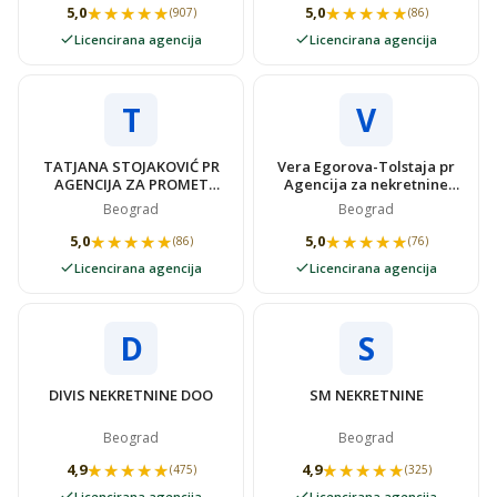
★★★★★
★★★★★
★★★★★
★★★★★
5,0
5,0
(907)
(86)
Licencirana agencija
Licencirana agencija
T
V
TATJANA STOJAKOVIĆ PR
Vera Egorova-Tolstaja pr
AGENCIJA ZA PROMET
Agencija za nekretnine
NEKRETNINAMA SUPER
VIDOVSTAN
Beograd
Beograd
STAN
★★★★★
★★★★★
★★★★★
★★★★★
5,0
5,0
(86)
(76)
Licencirana agencija
Licencirana agencija
D
S
DIVIS NEKRETNINE DOO
SM NEKRETNINE
Beograd
Beograd
★★★★★
★★★★★
★★★★★
★★★★★
4,9
4,9
(475)
(325)
Licencirana agencija
Licencirana agencija