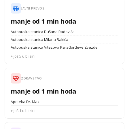
JAVNI PREVOZ
manje od 1 min hoda
Autobuska stanica Dušana Radovića
Autobuska stanica Milana Rakića
Autobuska stanica Vitezova Karađorđeve Zvezde
+ još 5 u blizini
ZDRAVSTVO
manje od 1 min hoda
Apoteka Dr. Max
+ još 1 u blizini