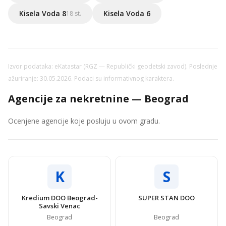
Kisela Voda 8
Kisela Voda 6
18 st.
Izvor podataka: eKatastar (RGZ — Republički geodetski zavod). Poslednje
ažuriranje: 30.05.2026. Podaci su informativnog karaktera.
Agencije za nekretnine — Beograd
Ocenjene agencije koje posluju u ovom gradu.
K
S
Kredium DOO Beograd-
SUPER STAN DOO
Savski Venac
Beograd
Beograd