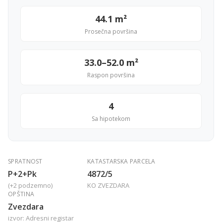
44.1 m²
Prosečna površina
33.0–52.0 m²
Raspon površina
4
Sa hipotekom
SPRATNOST
KATASTARSKA PARCELA
P+2+Pk
4872/5
(+2 podzemno)
KO ZVEZDARA
OPŠTINA
Zvezdara
izvor: Adresni registar