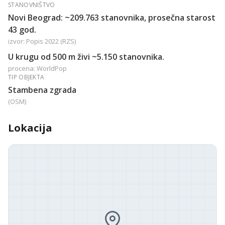
STANOVNIŠTVO
Novi Beograd: ~209.763 stanovnika, prosečna starost
43 god.
izvor: Popis 2022 (RZS)
U krugu od 500 m živi ~5.150 stanovnika.
procena: WorldPop
TIP OBJEKTA
Stambena zgrada
(OSM)
Lokacija