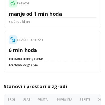
PARKOVI
manje od 1 min hoda
+ još 10 u blizini
SPORT I TERETANE
6 min hoda
Teretana Trening centar
Teretana Mega Gym
Stanovi i prostori u zgradi
BROJ
ULAZ
VRSTA
POVRŠINA
TERETI
OGLA