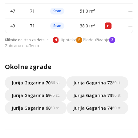
47
71
51.0 m²
—
Stan
49
71
38.0 m²
—
Stan
H
Hipoteka
Plodouživanje
Kliknite na stan za detalje
H
P
Z
Zabrana otuđenja
Okolne zgrade
Jurija Gagarina 70
Jurija Gagarina 72
66 st.
80 st.
Jurija Gagarina 69
Jurija Gagarina 73
75 st.
86 st.
Jurija Gagarina 68
Jurija Gagarina 74
53 st.
60 st.