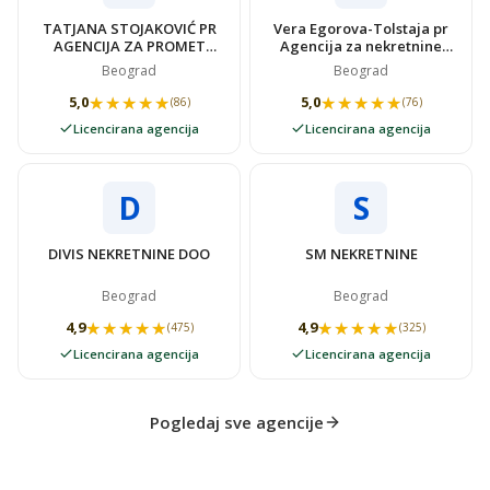
TATJANA STOJAKOVIĆ PR
Vera Egorova-Tolstaja pr
AGENCIJA ZA PROMET
Agencija za nekretnine
NEKRETNINAMA SUPER
VIDOVSTAN
Beograd
Beograd
STAN
★★★★★
★★★★★
★★★★★
★★★★★
5,0
5,0
(86)
(76)
Licencirana agencija
Licencirana agencija
D
S
DIVIS NEKRETNINE DOO
SM NEKRETNINE
Beograd
Beograd
★★★★★
★★★★★
★★★★★
★★★★★
4,9
4,9
(475)
(325)
Licencirana agencija
Licencirana agencija
Pogledaj sve agencije