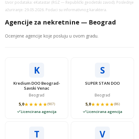
Izvor podataka: eKatastar (RGZ — Republički geodetski zavod). Poslednje
ažuriranje: 29.05.2026. Podaci su informativnog karaktera.
Agencije za nekretnine — Beograd
Ocenjene agencije koje posluju u ovom gradu.
K
S
Kredium DOO Beograd-
SUPER STAN DOO
Savski Venac
Beograd
Beograd
★★★★★
★★★★★
★★★★★
★★★★★
5,0
5,0
(907)
(86)
Licencirana agencija
Licencirana agencija
T
V