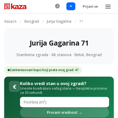
+
Prijavi se
Kaza.rs
/
Beograd
/
Jurija Gagarina
/
71
Jurija Gagarina 71
Stambena zgrada · 48 stanova · Belvil, Beograd
Zainteresovani kupci koji prate ovaj grad: 47
Koliko vredi stan u ovoj zgradi?
€
Unesite kvadraturu vašeg stana — besplatna procena
za 30 sekundi.
Proceni vrednost →