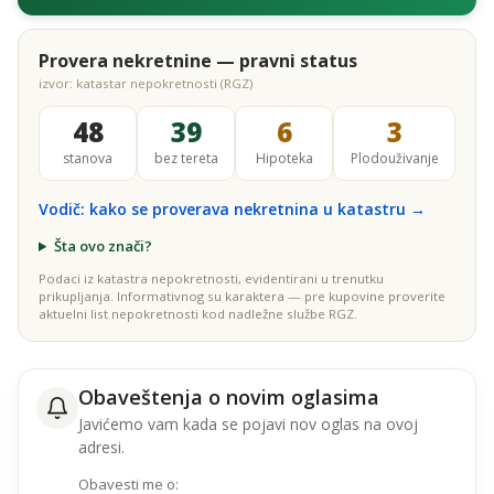
Provera nekretnine — pravni status
izvor: katastar nepokretnosti (RGZ)
48
39
6
3
stanova
bez tereta
Hipoteka
Plodouživanje
Vodič: kako se proverava nekretnina u katastru →
Šta ovo znači?
Podaci iz katastra nepokretnosti, evidentirani u trenutku
prikupljanja. Informativnog su karaktera — pre kupovine proverite
aktuelni list nepokretnosti kod nadležne službe RGZ.
Obaveštenja o novim oglasima
Javićemo vam kada se pojavi nov oglas na ovoj
adresi.
Obavesti me o: