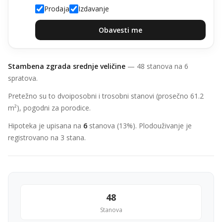
Prodaja
Izdavanje
Obavesti me
Stambena zgrada srednje veličine
— 48 stanova na 6
spratova.
Pretežno su to dvoiposobni i trosobni stanovi (prosečno 61.2
m²), pogodni za porodice.
Hipoteka je upisana na
6
stanova (13%). Plodouživanje je
registrovano na 3 stana.
48
Stanova