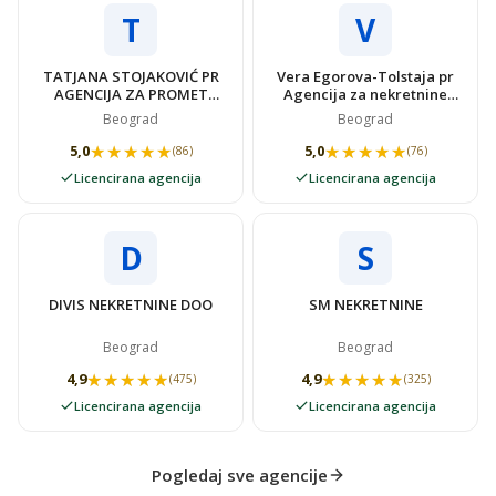
T
V
TATJANA STOJAKOVIĆ PR
Vera Egorova-Tolstaja pr
AGENCIJA ZA PROMET
Agencija za nekretnine
NEKRETNINAMA SUPER
VIDOVSTAN
Beograd
Beograd
STAN
★★★★★
★★★★★
★★★★★
★★★★★
5,0
5,0
(86)
(76)
Licencirana agencija
Licencirana agencija
D
S
DIVIS NEKRETNINE DOO
SM NEKRETNINE
Beograd
Beograd
★★★★★
★★★★★
★★★★★
★★★★★
4,9
4,9
(475)
(325)
Licencirana agencija
Licencirana agencija
Pogledaj sve agencije