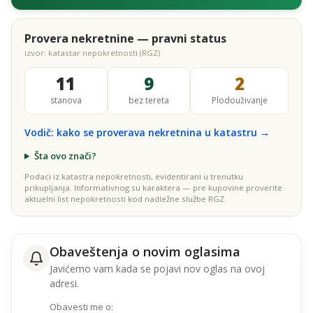
Provera nekretnine — pravni status
izvor: katastar nepokretnosti (RGZ)
11
9
2
stanova
bez tereta
Plodouživanje
Vodič: kako se proverava nekretnina u katastru →
Šta ovo znači?
Podaci iz katastra nepokretnosti, evidentirani u trenutku
prikupljanja. Informativnog su karaktera — pre kupovine proverite
aktuelni list nepokretnosti kod nadležne službe RGZ.
Obaveštenja o novim oglasima
Javićemo vam kada se pojavi nov oglas na ovoj
adresi.
Obavesti me o: