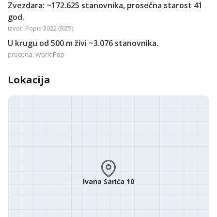
Zvezdara: ~172.625 stanovnika, prosečna starost 41
god.
izvor: Popis 2022 (RZS)
U krugu od 500 m živi ~3.076 stanovnika.
procena: WorldPop
Lokacija
Ivana Sarića 10