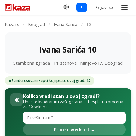
+
Prijavi se
Kaza.rs
/
Beograd
/
Ivana Sarića
/
10
Ivana Sarića 10
Stambena zgrada · 11 stanova · Mirijevo Iv, Beograd
Zainteresovani kupci koji prate ovaj grad: 47
Koliko vredi stan u ovoj zgradi?
€
Unesite kvadraturu vašeg stana — besplatna procena
za 30 sekundi.
Proceni vrednost →