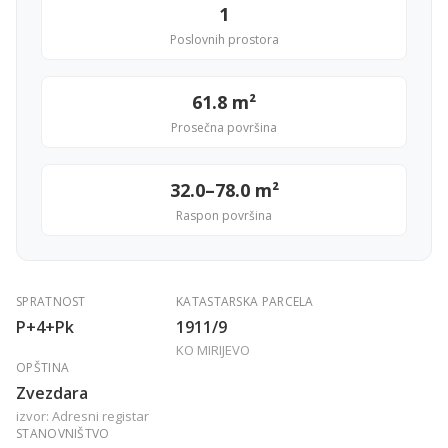
1
Poslovnih prostora
61.8 m²
Prosečna površina
32.0–78.0 m²
Raspon površina
SPRATNOST
KATASTARSKA PARCELA
P+4+Pk
1911/9
KO MIRIJEVO
OPŠTINA
Zvezdara
izvor: Adresni registar
STANOVNIŠTVO