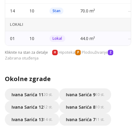
14
10
70.0 m²
—
Stan
LOKALI
01
10
44.0 m²
—
Lokal
Hipoteka
Plodouživanje
Kliknite na stan za detalje
H
P
Z
Zabrana otuđenja
Okolne zgrade
Ivana Sarića 11
Ivana Sarića 9
20 st.
10 st.
Ivana Sarića 12
Ivana Sarića 8
12 st.
10 st.
Ivana Sarića 13
Ivana Sarića 7
14 st.
11 st.