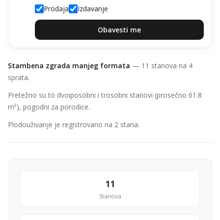
Prodaja
Izdavanje
Obavesti me
Stambena zgrada manjeg formata
— 11 stanova na 4
sprata.
Pretežno su to dvoiposobni i trosobni stanovi (prosečno 61.8
m²), pogodni za porodice.
Plodouživanje je registrovano na 2 stana.
11
Stanova