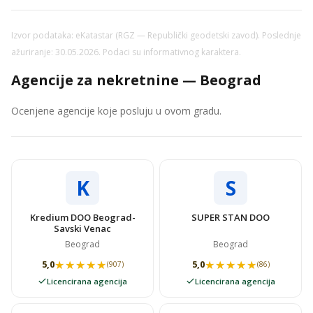
Izvor podataka: eKatastar (RGZ — Republički geodetski zavod). Poslednje
ažuriranje: 30.05.2026. Podaci su informativnog karaktera.
Agencije za nekretnine — Beograd
Ocenjene agencije koje posluju u ovom gradu.
K
S
Kredium DOO Beograd-
SUPER STAN DOO
Savski Venac
Beograd
Beograd
★★★★★
★★★★★
★★★★★
★★★★★
5,0
5,0
(907)
(86)
Licencirana agencija
Licencirana agencija