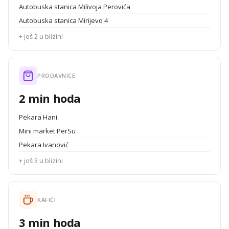
Autobuska stanica Milivoja Perovića
Autobuska stanica Mirijevo 4
+ još 2 u blizini
PRODAVNICE
2 min hoda
Pekara Hani
Mini market PerSu
Pekara Ivanović
+ još 3 u blizini
KAFIĆI
3 min hoda