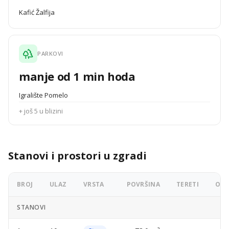
Kafić Žalfija
PARKOVI
manje od 1 min hoda
Igralište Pomelo
+ još 5 u blizini
Stanovi i prostori u zgradi
BROJ
ULAZ
VRSTA
POVRŠINA
TERETI
OGL
STANOVI