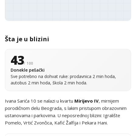
Šta je u blizini
43
/ 100
Donekle pešački
Sve potrebno na dohvat ruke: prodavnica 2 min hoda,
autobus 2 min hoda, škola 2 min hoda.
Ivana Sarića 10 se nalazi u kvartu
Mirijevo IV
, mirnijem
porodičnom delu Beograda, s lakim pristupom obrazovnim
ustanovama i parkovima. U neposrednoj blizini: Igralište
Pomelo, Vrtić Zvončica, Kafić Žalfija i Pekara Hani.