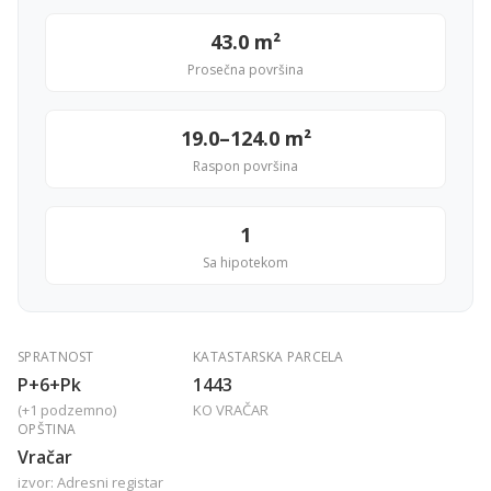
43.0 m²
Prosečna površina
19.0–124.0 m²
Raspon površina
1
Sa hipotekom
SPRATNOST
KATASTARSKA PARCELA
P+6+Pk
1443
(+1 podzemno)
KO VRAČAR
OPŠTINA
Vračar
izvor: Adresni registar