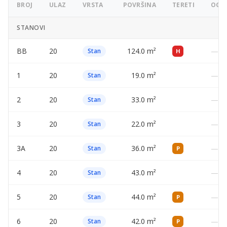
BROJ
ULAZ
VRSTA
POVRŠINA
TERETI
OGLA
STANOVI
BB
20
124.0 m²
—
Stan
H
1
20
19.0 m²
—
Stan
2
20
33.0 m²
—
Stan
3
20
22.0 m²
—
Stan
3A
20
36.0 m²
—
Stan
P
4
20
43.0 m²
—
Stan
5
20
44.0 m²
—
Stan
P
6
20
42.0 m²
—
Stan
P