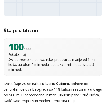
Šta je u blizini
100
/ 100
Pešački raj
Sve potrebno na dohvat ruke: prodavnica manje od 1 min
hoda, autobus 2 min hoda, apoteka 1 min hoda, škola 3
min hoda.
Ivana Đaje 20 se nalazi u kvartu
Čubura
, jednom od
centralnih delova Beograda sa 118 kafića i restorana u krugu
od 500 m. U neposrednoj blizini: Čuburski park, Vrtić Kućica,
Kafić Kafeterija i Mini market Perutnina Ptuj.