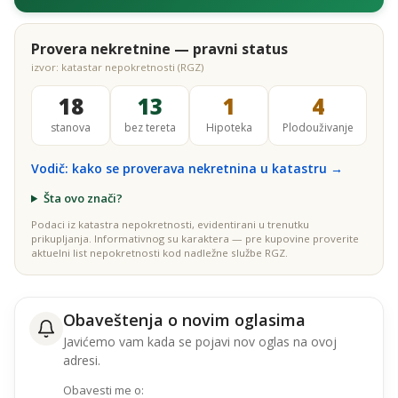
Provera nekretnine — pravni status
izvor: katastar nepokretnosti (RGZ)
18
13
1
4
stanova
bez tereta
Hipoteka
Plodouživanje
Vodič: kako se proverava nekretnina u katastru →
Šta ovo znači?
Podaci iz katastra nepokretnosti, evidentirani u trenutku
prikupljanja. Informativnog su karaktera — pre kupovine proverite
aktuelni list nepokretnosti kod nadležne službe RGZ.
Obaveštenja o novim oglasima
Javićemo vam kada se pojavi nov oglas na ovoj
adresi.
Obavesti me o: