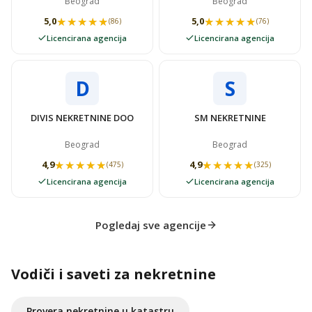
Beograd
Beograd
STAN
★★★★★
★★★★★
★★★★★
★★★★★
5,0
5,0
(86)
(76)
Licencirana agencija
Licencirana agencija
D
S
DIVIS NEKRETNINE DOO
SM NEKRETNINE
Beograd
Beograd
★★★★★
★★★★★
★★★★★
★★★★★
4,9
4,9
(475)
(325)
Licencirana agencija
Licencirana agencija
Pogledaj sve agencije
Vodiči i saveti za nekretnine
Provera nekretnine u katastru