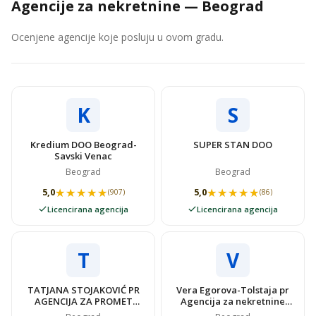
Agencije za nekretnine — Beograd
Ocenjene agencije koje posluju u ovom gradu.
K
S
Kredium DOO Beograd-
SUPER STAN DOO
Savski Venac
Beograd
Beograd
★★★★★
★★★★★
★★★★★
★★★★★
5,0
5,0
(907)
(86)
Licencirana agencija
Licencirana agencija
T
V
TATJANA STOJAKOVIĆ PR
Vera Egorova-Tolstaja pr
AGENCIJA ZA PROMET
Agencija za nekretnine
NEKRETNINAMA SUPER
VIDOVSTAN