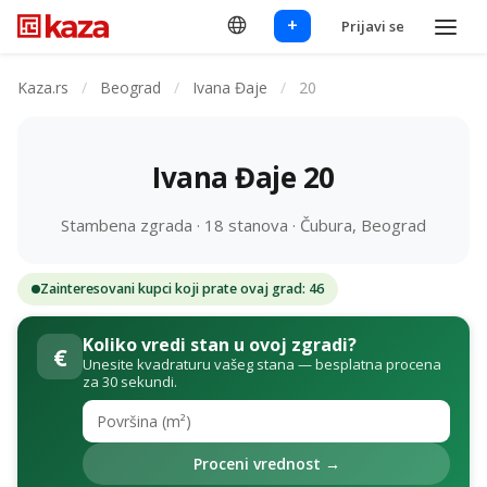
+
Prijavi se
Kaza.rs
/
Beograd
/
Ivana Đaje
/
20
Ivana Đaje 20
Stambena zgrada · 18 stanova · Čubura, Beograd
Zainteresovani kupci koji prate ovaj grad: 46
Koliko vredi stan u ovoj zgradi?
€
Unesite kvadraturu vašeg stana — besplatna procena
za 30 sekundi.
Proceni vrednost →