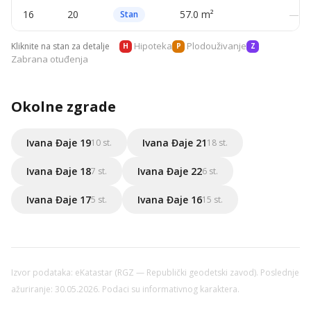
16
20
57.0 m²
—
Stan
Hipoteka
Plodouživanje
Kliknite na stan za detalje
H
P
Z
Zabrana otuđenja
Okolne zgrade
Ivana Đaje 19
Ivana Đaje 21
10 st.
18 st.
Ivana Đaje 18
Ivana Đaje 22
7 st.
6 st.
Ivana Đaje 17
Ivana Đaje 16
5 st.
15 st.
Izvor podataka: eKatastar (RGZ — Republički geodetski zavod). Poslednje
ažuriranje: 30.05.2026. Podaci su informativnog karaktera.