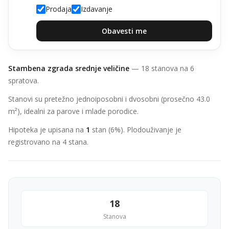
Prodaja
Izdavanje
Obavesti me
Stambena zgrada srednje veličine
— 18 stanova na 6
spratova.
Stanovi su pretežno jednoiposobni i dvosobni (prosečno 43.0
m²), idealni za parove i mlade porodice.
Hipoteka je upisana na
1
stan (6%). Plodouživanje je
registrovano na 4 stana.
18
Stanova