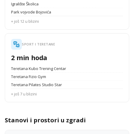
Igralište Školica
Park vojvode Bojovića
+ još 12 u blizini
SPORT I TERETANE
2 min hoda
Teretana Kubo Trening Centar
Teretana Fizio Gym
Teretana Pilates Studio Star
+ još 7 u blizini
Stanovi i prostori u zgradi