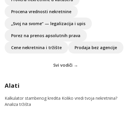
Procena vrednosti nekretnine
„Svoj na svome“ — legalizacija i upis
Porez na prenos apsolutnih prava
Cene nekretnina i tržište
Prodaja bez agencije
Svi vodiči →
Alati
Kalkulator stambenog kredita
Koliko vredi tvoja nekretnina?
Analiza tržišta