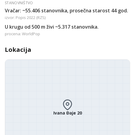
STANOVNIŠTVO
Vračar: ~55.406 stanovnika, prosečna starost 44 god.
izvor: Popis 2022 (RZS)
U krugu od 500 m živi ~5.317 stanovnika.
procena: WorldPop
Lokacija
Ivana Đaje 20