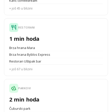
Kafić coffeedream
+ još 45 u blizini
RESTORANI
1 min hoda
Brza hrana Mara
Brza hrana Byblos Express
Restoran Uštipak bar
+ još 67 u blizini
PARKOVI
2 min hoda
Čuburski park