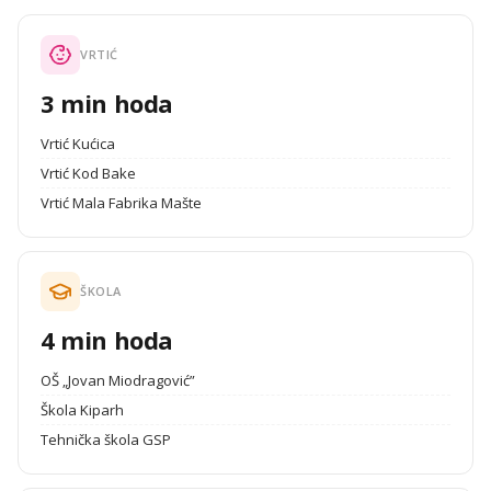
VRTIĆ
3 min hoda
Vrtić Kućica
Vrtić Kod Bake
Vrtić Mala Fabrika Mašte
ŠKOLA
4 min hoda
OŠ „Jovan Miodragović”
Škola Kiparh
Tehnička škola GSP