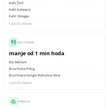
Kafić Žorž
Kafić Kuhinjica
Kafić Oklagija
+ još 37 u blizini
RESTORANI
manje od 1 min hoda
Bar Mehurić
Brza hrana Prilog
Brza hrana Hungry Ridiculous Bear
+ još 47 u blizini
PARKOVI