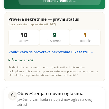
Proceni vrednost →
Provera nekretnine — pravni status
izvor: katastar nepokretnosti (RGZ)
10
9
1
stanova
bez tereta
Hipoteka
Vodič: kako se proverava nekretnina u katastru →
Šta ovo znači?
Podaci iz katastra nepokretnosti, evidentirani u trenutku
prikupljanja. Informativnog su karaktera — pre kupovine proverite
aktuelni list nepokretnosti kod nadležne službe RGZ.
Obaveštenja o novim oglasima
Javićemo vam kada se pojavi nov oglas na ovoj
adresi.