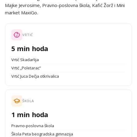
Majke Jevrosime, Pravno-poslovna škola, Kafić Žorž i Mini
market MaxiGo.
VRTIĆ
5 min hoda
Vrtić Skadarlija
Vrtić „Poletarac”
Vrtić Juca Dečja otkrivalica
ŠKOLA
1 min hoda
Pravno-poslovna škola
Škola Peta beogradska gimnazija