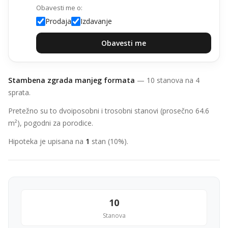
Obavesti me o:
Prodaja
Izdavanje
Obavesti me
Stambena zgrada manjeg formata
— 10 stanova na 4
sprata.
Pretežno su to dvoiposobni i trosobni stanovi (prosečno 64.6
m²), pogodni za porodice.
Hipoteka je upisana na
1
stan (10%).
10
Stanova