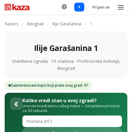
+
Prijavi se
Kaza.rs
/
Beograd
/
Ilije Garašanina
/
1
Ilije Garašanina 1
Stambena zgrada · 10 stanova · Profesorska Kolonija,
Beograd
Zainteresovani kupci koji prate ovaj grad: 47
Koliko vredi stan u ovoj zgradi?
€
Unesite kvadraturu vašeg stana — besplatna procena
za 30 sekundi.