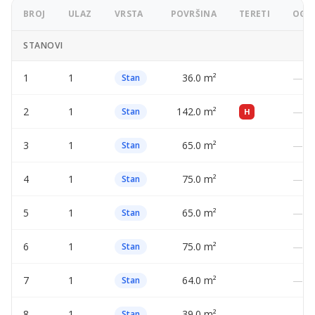
BROJ
ULAZ
VRSTA
POVRŠINA
TERETI
OGLA
STANOVI
1
1
36.0 m²
—
Stan
2
1
142.0 m²
—
Stan
H
3
1
65.0 m²
—
Stan
4
1
75.0 m²
—
Stan
5
1
65.0 m²
—
Stan
6
1
75.0 m²
—
Stan
7
1
64.0 m²
—
Stan
8
1
39.0 m²
—
Stan