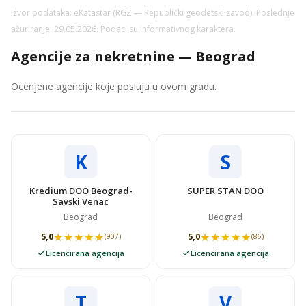
Izvor podataka: eKatastar (RGZ — Republički geodetski zavod). Poslednje
ažuriranje: 29.05.2026. Podaci su informativnog karaktera.
Agencije za nekretnine — Beograd
Ocenjene agencije koje posluju u ovom gradu.
K
S
Kredium DOO Beograd-
SUPER STAN DOO
Savski Venac
Beograd
Beograd
★★★★★
★★★★★
★★★★★
★★★★★
5,0
5,0
(907)
(86)
Licencirana agencija
Licencirana agencija
T
V