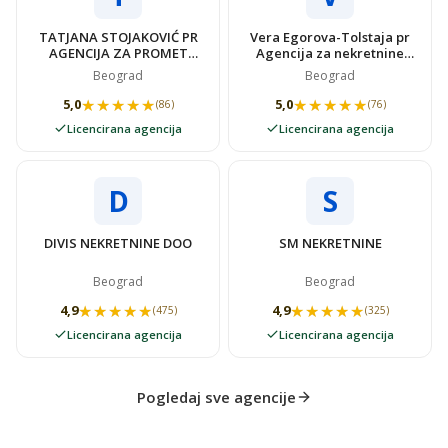
TATJANA STOJAKOVIĆ PR
Vera Egorova-Tolstaja pr
AGENCIJA ZA PROMET
Agencija za nekretnine
NEKRETNINAMA SUPER
VIDOVSTAN
Beograd
Beograd
STAN
★★★★★
★★★★★
★★★★★
★★★★★
5,0
5,0
(86)
(76)
Licencirana agencija
Licencirana agencija
D
S
DIVIS NEKRETNINE DOO
SM NEKRETNINE
Beograd
Beograd
★★★★★
★★★★★
★★★★★
★★★★★
4,9
4,9
(475)
(325)
Licencirana agencija
Licencirana agencija
Pogledaj sve agencije