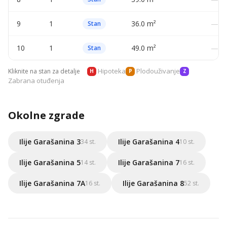
9
1
36.0 m²
—
Stan
10
1
49.0 m²
—
Stan
Hipoteka
Plodouživanje
Kliknite na stan za detalje
H
P
Z
Zabrana otuđenja
Okolne zgrade
Ilije Garašanina 3
Ilije Garašanina 4
34 st.
10 st.
Ilije Garašanina 5
Ilije Garašanina 7
14 st.
16 st.
Ilije Garašanina 7A
Ilije Garašanina 8
16 st.
52 st.