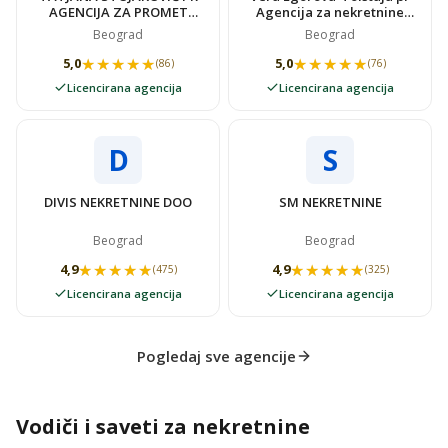
AGENCIJA ZA PROMET
Agencija za nekretnine
NEKRETNINAMA SUPER
VIDOVSTAN
Beograd
Beograd
STAN
★★★★★
★★★★★
★★★★★
★★★★★
5,0
5,0
(86)
(76)
Licencirana agencija
Licencirana agencija
D
S
DIVIS NEKRETNINE DOO
SM NEKRETNINE
Beograd
Beograd
★★★★★
★★★★★
★★★★★
★★★★★
4,9
4,9
(475)
(325)
Licencirana agencija
Licencirana agencija
Pogledaj sve agencije
Vodiči i saveti za nekretnine