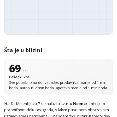
Šta je u blizini
69
/ 100
Pešački kraj
Sve potrebno na dohvat ruke: prodavnica manje od 1 min
hoda, autobus 2 min hoda, apoteka manje od 1 min hoda.
Hadži-Melentijeva 7 se nalazi u kvartu
Neimar
, mirnijem
porodičnom delu Beograda, s lakim pristupom obrazovnim
ustanovama i parkovima. U neposrednoj blizini: Karađorđev