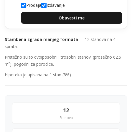
Prodaja
Izdavanje
Obavesti me
Stambena zgrada manjeg formata
— 12 stanova na 4
sprata.
Pretežno su to dvoiposobni i trosobni stanovi (prosečno 62.5
m²), pogodni za porodice.
Hipoteka je upisana na
1
stan (8%).
12
Stanova