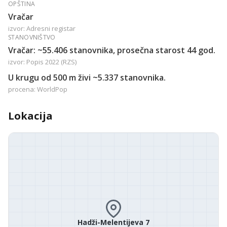
OPŠTINA
Vračar
izvor: Adresni registar
STANOVNIŠTVO
Vračar: ~55.406 stanovnika, prosečna starost 44 god.
izvor: Popis 2022 (RZS)
U krugu od 500 m živi ~5.337 stanovnika.
procena: WorldPop
Lokacija
Hadži-Melentijeva 7