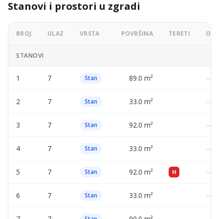
Stanovi i prostori u zgradi
BROJ
ULAZ
VRSTA
POVRŠINA
TERETI
OGL
STANOVI
1
7
89.0 m²
—
Stan
2
7
33.0 m²
—
Stan
3
7
92.0 m²
—
Stan
4
7
33.0 m²
—
Stan
5
7
92.0 m²
—
Stan
H
6
7
33.0 m²
—
Stan
7
7
90.0 m²
—
Stan