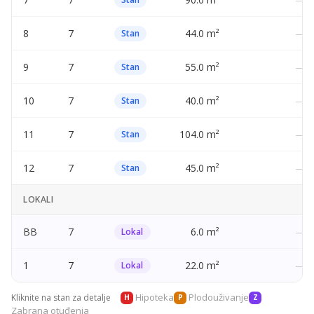
8
7
44.0 m²
—
Stan
9
7
55.0 m²
—
Stan
10
7
40.0 m²
—
Stan
11
7
104.0 m²
—
Stan
12
7
45.0 m²
—
Stan
LOKALI
BB
7
6.0 m²
—
Lokal
1
7
22.0 m²
—
Lokal
Hipoteka
Plodouživanje
Kliknite na stan za detalje
H
P
Z
Zabrana otuđenja