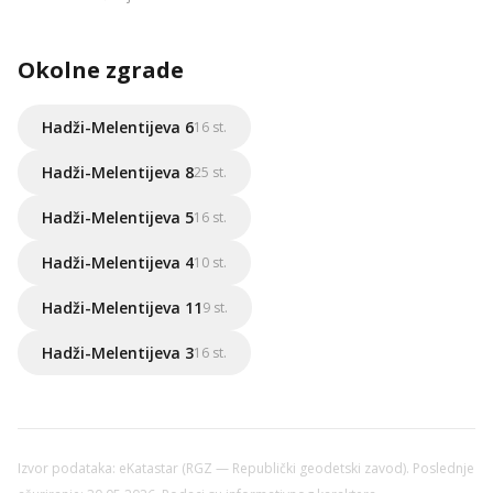
Okolne zgrade
Hadži-Melentijeva 6
16 st.
Hadži-Melentijeva 8
25 st.
Hadži-Melentijeva 5
16 st.
Hadži-Melentijeva 4
10 st.
Hadži-Melentijeva 11
9 st.
Hadži-Melentijeva 3
16 st.
Izvor podataka: eKatastar (RGZ — Republički geodetski zavod). Poslednje