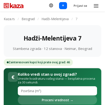
+
Prijavi se
Kaza.rs
/
Beograd
/
Hadži-Melentijeva
/
7
Hadži-Melentijeva 7
Stambena zgrada · 12 stanova · Neimar, Beograd
Zainteresovani kupci koji prate ovaj grad: 46
Koliko vredi stan u ovoj zgradi?
€
Unesite kvadraturu vašeg stana — besplatna procena
za 30 sekundi.
Proceni vrednost →