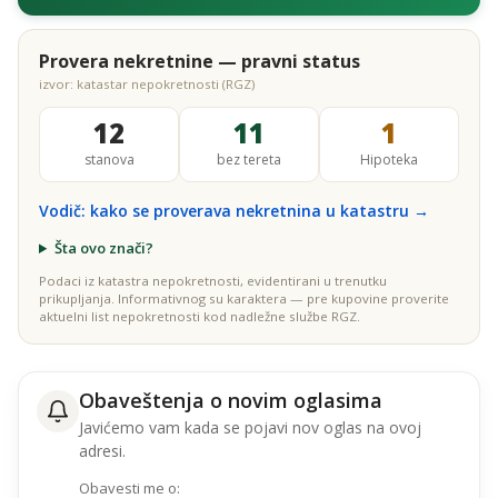
Provera nekretnine — pravni status
izvor: katastar nepokretnosti (RGZ)
12
11
1
stanova
bez tereta
Hipoteka
Vodič: kako se proverava nekretnina u katastru →
Šta ovo znači?
Podaci iz katastra nepokretnosti, evidentirani u trenutku
prikupljanja. Informativnog su karaktera — pre kupovine proverite
aktuelni list nepokretnosti kod nadležne službe RGZ.
Obaveštenja o novim oglasima
Javićemo vam kada se pojavi nov oglas na ovoj
adresi.
Obavesti me o: