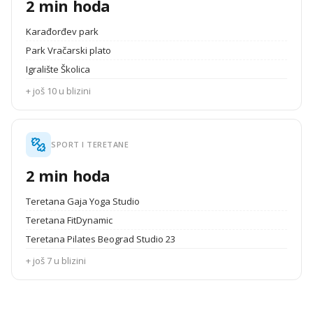
2 min hoda
Karađorđev park
Park Vračarski plato
Igralište Školica
+ još 10 u blizini
SPORT I TERETANE
2 min hoda
Teretana Gaja Yoga Studio
Teretana FitDynamic
Teretana Pilates Beograd Studio 23
+ još 7 u blizini