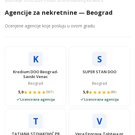
ažuriranje: 30.05.2026. Podaci su informativnog karaktera.
Agencije za nekretnine — Beograd
Ocenjene agencije koje posluju u ovom gradu.
K
S
Kredium DOO Beograd-
SUPER STAN DOO
Savski Venac
Beograd
Beograd
★★★★★
★★★★★
★★★★★
★★★★★
5,0
5,0
(907)
(86)
Licencirana agencija
Licencirana agencija
T
V
TATJANA STOJAKOVIĆ PR
Vera Egorova-Tolstaja pr