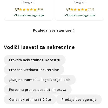
Beograd
Beograd
★★★★★
★★★★★
★★★★★
★★★★★
4,9
4,9
(475)
(325)
Licencirana agencija
Licencirana agencija
Pogledaj sve agencije
Vodiči i saveti za nekretnine
Provera nekretnine u katastru
Procena vrednosti nekretnine
„Svoj na svome“ — legalizacija i upis
Porez na prenos apsolutnih prava
Cene nekretnina i tržište
Prodaja bez agencije