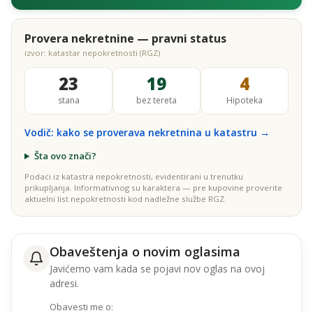
Provera nekretnine — pravni status
izvor: katastar nepokretnosti (RGZ)
23
19
4
stana
bez tereta
Hipoteka
Vodič: kako se proverava nekretnina u katastru →
Šta ovo znači?
Podaci iz katastra nepokretnosti, evidentirani u trenutku
prikupljanja. Informativnog su karaktera — pre kupovine proverite
aktuelni list nepokretnosti kod nadležne službe RGZ.
Obaveštenja o novim oglasima
Javićemo vam kada se pojavi nov oglas na ovoj
adresi.
Obavesti me o: