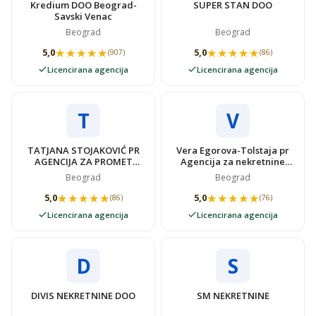
Kredium DOO Beograd-
SUPER STAN DOO
Savski Venac
Beograd
Beograd
★★★★★
★★★★★
★★★★★
★★★★★
5,0
5,0
(907)
(86)
Licencirana agencija
Licencirana agencija
T
V
TATJANA STOJAKOVIĆ PR
Vera Egorova-Tolstaja pr
AGENCIJA ZA PROMET
Agencija za nekretnine
NEKRETNINAMA SUPER
VIDOVSTAN
Beograd
Beograd
STAN
★★★★★
★★★★★
★★★★★
★★★★★
5,0
5,0
(86)
(76)
Licencirana agencija
Licencirana agencija
D
S
DIVIS NEKRETNINE DOO
SM NEKRETNINE