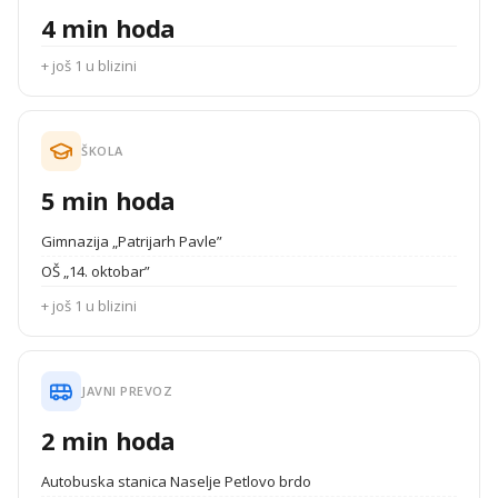
4 min hoda
+ još 1 u blizini
ŠKOLA
5 min hoda
Gimnazija „Patrijarh Pavle”
OŠ „14. oktobar”
+ još 1 u blizini
JAVNI PREVOZ
2 min hoda
Autobuska stanica Naselje Petlovo brdo