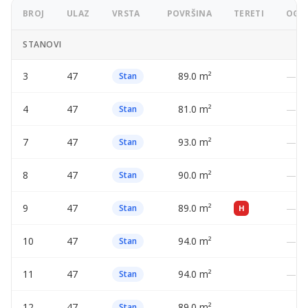
BROJ
ULAZ
VRSTA
POVRŠINA
TERETI
OGLA
STANOVI
3
47
89.0 m²
—
Stan
4
47
81.0 m²
—
Stan
7
47
93.0 m²
—
Stan
8
47
90.0 m²
—
Stan
9
47
89.0 m²
—
Stan
H
10
47
94.0 m²
—
Stan
11
47
94.0 m²
—
Stan
12
47
89.0 m²
—
Stan