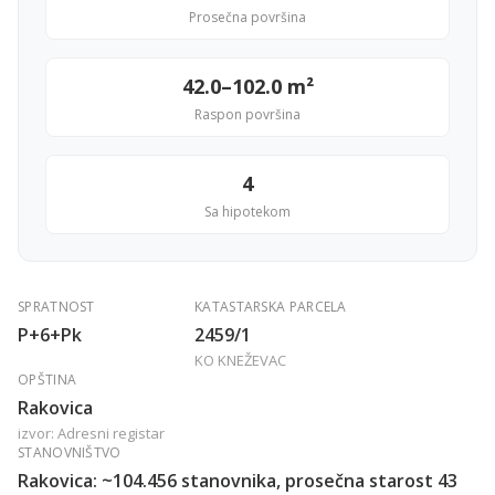
Prosečna površina
42.0–102.0 m²
Raspon površina
4
Sa hipotekom
SPRATNOST
KATASTARSKA PARCELA
P+6+Pk
2459/1
KO KNEŽEVAC
OPŠTINA
Rakovica
izvor: Adresni registar
STANOVNIŠTVO
Rakovica: ~104.456 stanovnika, prosečna starost 43