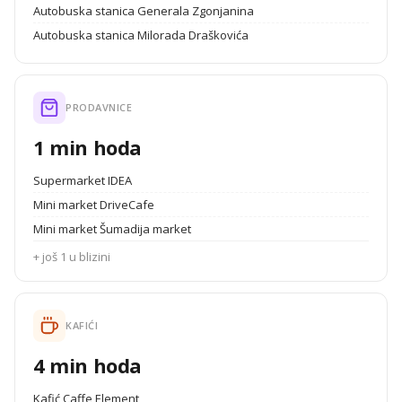
Autobuska stanica Generala Zgonjanina
Autobuska stanica Milorada Draškovića
PRODAVNICE
1 min hoda
Supermarket IDEA
Mini market DriveCafe
Mini market Šumadija market
+ još 1 u blizini
KAFIĆI
4 min hoda
Kafić Caffe Element