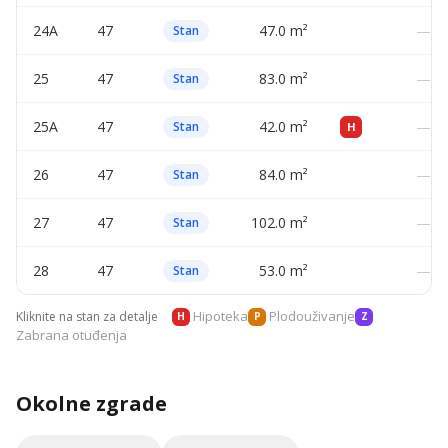
24A
47
47.0 m²
—
Stan
25
47
83.0 m²
—
Stan
25A
47
42.0 m²
—
Stan
H
26
47
84.0 m²
—
Stan
27
47
102.0 m²
—
Stan
28
47
53.0 m²
—
Stan
Hipoteka
Plodouživanje
Kliknite na stan za detalje
H
P
Z
Zabrana otuđenja
Okolne zgrade