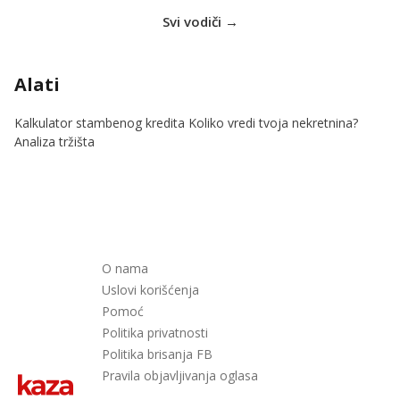
Svi vodiči →
Alati
Kalkulator stambenog kredita
Koliko vredi tvoja nekretnina?
Analiza tržišta
O nama
Uslovi korišćenja
Pomoć
Politika privatnosti
Politika brisanja FB
Pravila objavljivanja oglasa