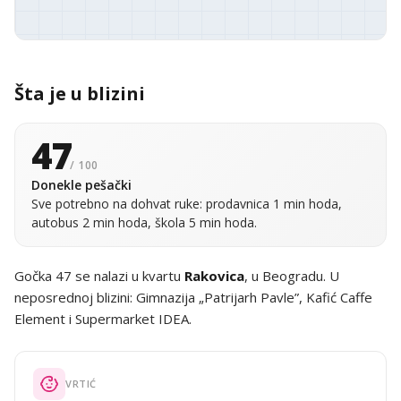
Šta je u blizini
47
/ 100
Donekle pešački
Sve potrebno na dohvat ruke: prodavnica 1 min hoda,
autobus 2 min hoda, škola 5 min hoda.
Gočka 47 se nalazi u kvartu
Rakovica
, u Beogradu. U
neposrednoj blizini: Gimnazija „Patrijarh Pavle”, Kafić Caffe
Element i Supermarket IDEA.
VRTIĆ