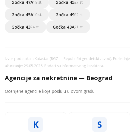
Gočka 47A
Gočka 45
19 st.
27 st.
Gočka 45A
Gočka 49
10 st.
22 st.
Gočka 43
Gočka 43A
24 st.
21 st.
Izvor podataka: eKatastar (RGZ — Republički geodetski zavod). Poslednje
ažuriranje: 29.05.2026. Podaci su informativnog karaktera.
Agencije za nekretnine — Beograd
Ocenjene agencije koje posluju u ovom gradu.
K
S