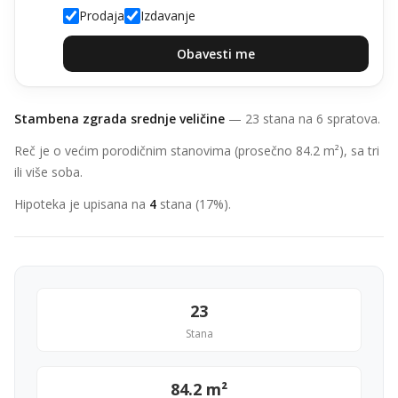
Prodaja
Izdavanje
Obavesti me
Stambena zgrada srednje veličine
— 23 stana na 6 spratova.
Reč je o većim porodičnim stanovima (prosečno 84.2 m²), sa tri
ili više soba.
Hipoteka je upisana na
4
stana (17%).
23
Stana
84.2 m²