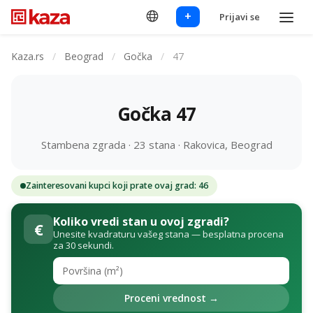
+
Prijavi se
Kaza.rs
/
Beograd
/
Gočka
/
47
Gočka 47
Stambena zgrada · 23 stana · Rakovica, Beograd
Zainteresovani kupci koji prate ovaj grad: 46
Koliko vredi stan u ovoj zgradi?
€
Unesite kvadraturu vašeg stana — besplatna procena
za 30 sekundi.
Proceni vrednost →