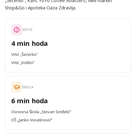
„Šećerko”, Kafić YoYo Coffee Roasters, Mini market
Shop&Go i Apoteka Oaza Zdravlja.
VRTIĆ
4 min hoda
Vrtić „Šećerko”
Vrtić „Kolibri”
ŠKOLA
6 min hoda
Osnovna Škola „Stevan Sinđelić”
OŠ „Janko Veselinović”