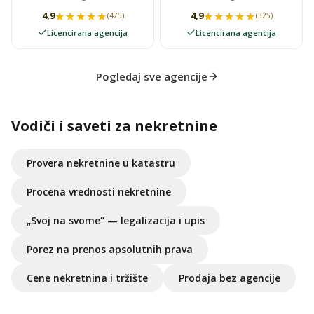
★★★★★
★★★★★
★★★★★
★★★★★
4,9
4,9
(475)
(325)
Licencirana agencija
Licencirana agencija
Pogledaj sve agencije
Vodiči i saveti za nekretnine
Provera nekretnine u katastru
Procena vrednosti nekretnine
„Svoj na svome“ — legalizacija i upis
Porez na prenos apsolutnih prava
Cene nekretnina i tržište
Prodaja bez agencije