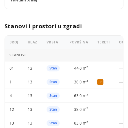
Teretana Ahilej
Stanovi i prostori u zgradi
BROJ
ULAZ
VRSTA
POVRŠINA
TERETI
OGLA
STANOVI
01
13
44.0 m²
—
Stan
1
13
38.0 m²
—
Stan
P
4
13
63.0 m²
—
Stan
12
13
38.0 m²
—
Stan
13
13
63.0 m²
—
Stan