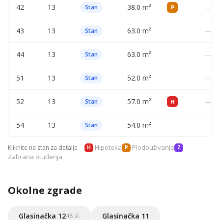
42
13
38.0 m²
—
Stan
P
43
13
63.0 m²
—
Stan
44
13
63.0 m²
—
Stan
51
13
52.0 m²
—
Stan
52
13
57.0 m²
—
Stan
H
54
13
54.0 m²
—
Stan
Hipoteka
Plodouživanje
Kliknite na stan za detalje
H
P
Z
Zabrana otuđenja
Okolne zgrade
Glasinačka 12
Glasinačka 11
48 st.