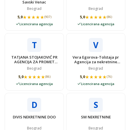
Savski Venac
Beograd
Beograd
★★★★★
★★★★★
★★★★★
★★★★★
5,0
5,0
(907)
(86)
Licencirana agencija
Licencirana agencija
T
V
TATJANA STOJAKOVIĆ PR
Vera Egorova-Tolstaja pr
AGENCIJA ZA PROMET
Agencija za nekretnine
NEKRETNINAMA SUPER
VIDOVSTAN
Beograd
Beograd
STAN
★★★★★
★★★★★
★★★★★
★★★★★
5,0
5,0
(86)
(76)
Licencirana agencija
Licencirana agencija
D
S
DIVIS NEKRETNINE DOO
SM NEKRETNINE
Beograd
Beograd