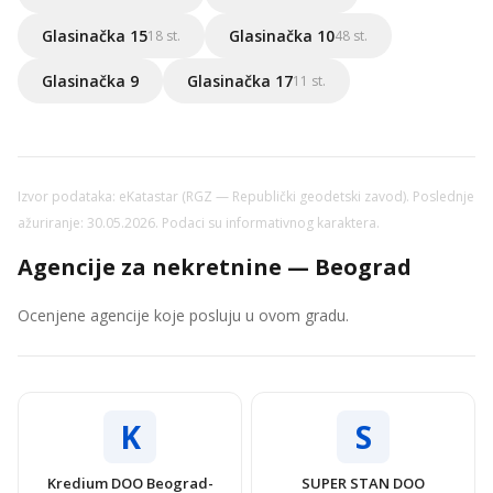
Glasinačka 15
Glasinačka 10
18 st.
48 st.
Glasinačka 9
Glasinačka 17
11 st.
Izvor podataka: eKatastar (RGZ — Republički geodetski zavod). Poslednje
ažuriranje: 30.05.2026. Podaci su informativnog karaktera.
Agencije za nekretnine — Beograd
Ocenjene agencije koje posluju u ovom gradu.
K
S
Kredium DOO Beograd-
SUPER STAN DOO