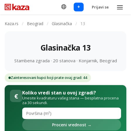
+
Prijavi se
Kaza.rs
/
Beograd
/
Glasinačka
/
13
Glasinačka 13
Stambena zgrada · 20 stanova · Konjarnik, Beograd
Zainteresovani kupci koji prate ovaj grad: 44
Koliko vredi stan u ovoj zgradi?
€
Unesite kvadraturu vašeg stana — besplatna procena
za 30 sekundi.
Proceni vrednost →