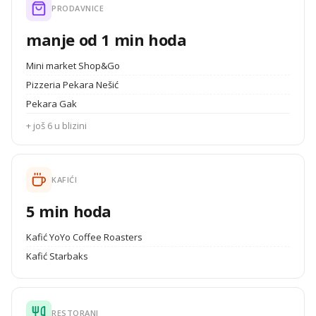
PRODAVNICE
manje od 1 min hoda
Mini market Shop&Go
Pizzeria Pekara Nešić
Pekara Gak
+ još 6 u blizini
KAFIĆI
5 min hoda
Kafić YoYo Coffee Roasters
Kafić Starbaks
RESTORANI