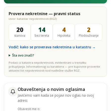
Provera nekretnine — pravni status
izvor: katastar nepokretnosti (RGZ)
20
14
4
2
stanova
bez tereta
Hipoteka
Plodouživanje
Vodič: kako se proverava nekretnina u katastru →
Šta ovo znači?
Podaci iz katastra nepokretnosti, evidentirani u trenutku
prikupljanja. Informativnog su karaktera — pre kupovine proverite
aktuelni list nepokretnosti kod nadležne službe RGZ.
Obaveštenja o novim oglasima
Javićemo vam kada se pojavi nov oglas na ovoj
adresi.
Obavesti me o: