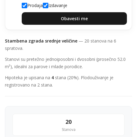
Prodaja
Izdavanje
Obavesti me
Stambena zgrada srednje veličine
— 20 stanova na 6
spratova.
Stanovi su pretežno jednoiposobni i dvosobni (prosečno 52.0
m²), idealni za parove i mlade porodice.
Hipoteka je upisana na
4
stana (20%). Plodouživanje je
registrovano na 2 stana.
20
Stanova