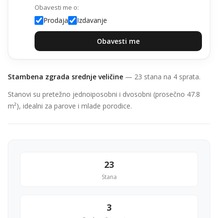
Obavesti me o:
Prodaja
Izdavanje
Obavesti me
Stambena zgrada srednje veličine
— 23 stana na 4 sprata.
Stanovi su pretežno jednoiposobni i dvosobni (prosečno 47.8
m²), idealni za parove i mlade porodice.
23
Stana
3