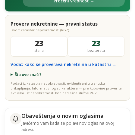
Proceni vrednost →
Provera nekretnine — pravni status
izvor: katastar nepokretnosti (RGZ)
23
23
stana
bez tereta
Vodič: kako se proverava nekretnina u katastru →
Šta ovo znači?
Podaci iz katastra nepokretnosti, evidentirani u trenutku
prikupljanja. Informativnog su karaktera — pre kupovine proverite
aktuelni list nepokretnosti kod nadležne službe RGZ.
Obaveštenja o novim oglasima
Javićemo vam kada se pojavi nov oglas na ovoj
adresi.