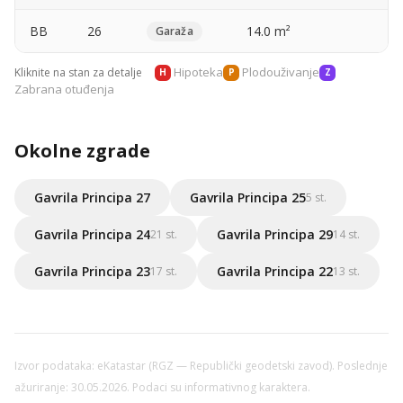
BB
26
14.0 m²
—
Garaža
Hipoteka
Plodouživanje
Kliknite na stan za detalje
H
P
Z
Zabrana otuđenja
Okolne zgrade
Gavrila Principa 27
Gavrila Principa 25
5 st.
Gavrila Principa 24
Gavrila Principa 29
21 st.
14 st.
Gavrila Principa 23
Gavrila Principa 22
17 st.
13 st.
Izvor podataka: eKatastar (RGZ — Republički geodetski zavod). Poslednje
ažuriranje: 30.05.2026. Podaci su informativnog karaktera.