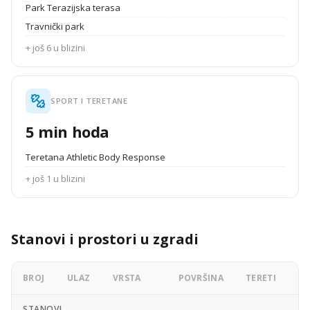
Park Terazijska terasa
Travnički park
+ još 6 u blizini
SPORT I TERETANE
5 min hoda
Teretana Athletic Body Response
+ još 1 u blizini
Stanovi i prostori u zgradi
BROJ
ULAZ
VRSTA
POVRŠINA
TERETI
OG
STANOVI