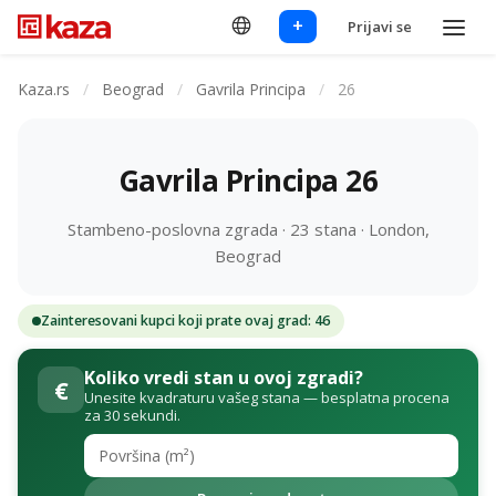
+
Prijavi se
Kaza.rs
/
Beograd
/
Gavrila Principa
/
26
Gavrila Principa 26
Stambeno-poslovna zgrada · 23 stana · London,
Beograd
Zainteresovani kupci koji prate ovaj grad: 46
Koliko vredi stan u ovoj zgradi?
€
Unesite kvadraturu vašeg stana — besplatna procena
za 30 sekundi.