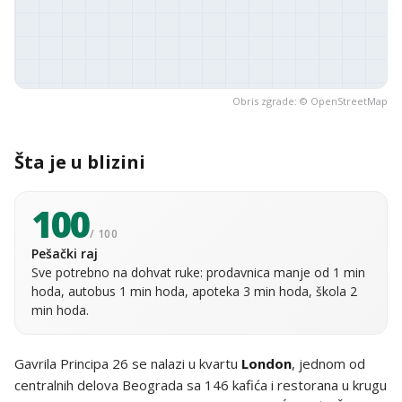
Obris zgrade: ©
OpenStreetMap
Šta je u blizini
100
/ 100
Pešački raj
Sve potrebno na dohvat ruke: prodavnica manje od 1 min
hoda, autobus 1 min hoda, apoteka 3 min hoda, škola 2
min hoda.
Gavrila Principa 26 se nalazi u kvartu
London
, jednom od
centralnih delova Beograda sa 146 kafića i restorana u krugu