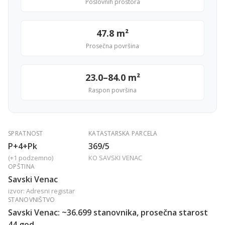
Poslovnih prostora
47.8 m²
Prosečna površina
23.0–84.0 m²
Raspon površina
SPRATNOST
KATASTARSKA PARCELA
P+4+Pk
369/5
(+1 podzemno)
KO SAVSKI VENAC
OPŠTINA
Savski Venac
izvor: Adresni registar
STANOVNIŠTVO
Savski Venac: ~36.699 stanovnika, prosečna starost
44 god.