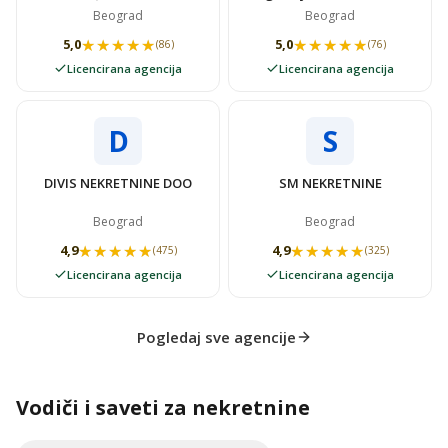
NEKRETNINAMA SUPER
VIDOVSTAN
Beograd
Beograd
STAN
★★★★★
★★★★★
★★★★★
★★★★★
5,0
5,0
(86)
(76)
Licencirana agencija
Licencirana agencija
D
S
DIVIS NEKRETNINE DOO
SM NEKRETNINE
Beograd
Beograd
★★★★★
★★★★★
★★★★★
★★★★★
4,9
4,9
(475)
(325)
Licencirana agencija
Licencirana agencija
Pogledaj sve agencije
Vodiči i saveti za nekretnine