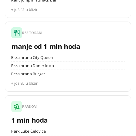
Kafić Jump Inn Snack bar
+ još 45 u blizini
RESTORANI
manje od 1 min hoda
Brza hrana City Queen
Brza hrana Doner kuća
Brza hrana Burger
+ još 95 u blizini
PARKOVI
1 min hoda
Park Luke Ćelovića