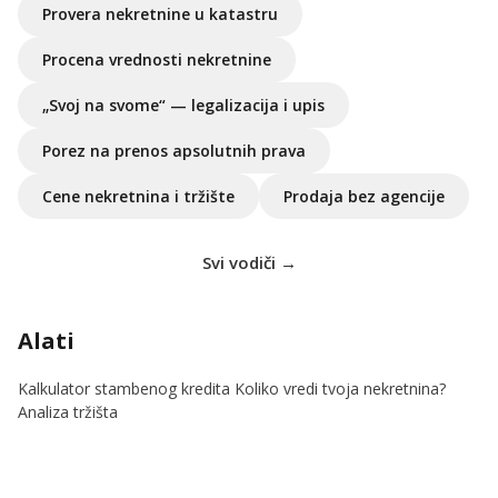
Provera nekretnine u katastru
Procena vrednosti nekretnine
„Svoj na svome“ — legalizacija i upis
Porez na prenos apsolutnih prava
Cene nekretnina i tržište
Prodaja bez agencije
Svi vodiči →
Alati
Kalkulator stambenog kredita
Koliko vredi tvoja nekretnina?
Analiza tržišta