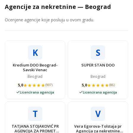
Agencije za nekretnine — Beograd
Ocenjene agencije koje posluju u ovom gradu.
K
S
Kredium DOO Beograd-
SUPER STAN DOO
Savski Venac
Beograd
Beograd
★★★★★
★★★★★
★★★★★
★★★★★
5,0
5,0
(907)
(86)
Licencirana agencija
Licencirana agencija
T
V
TATJANA STOJAKOVIĆ PR
Vera Egorova-Tolstaja pr
AGENCIJA ZA PROMET
Agencija za nekretnine