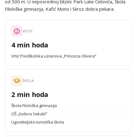
od 500 m. U neposrednoj blizini: Park Luke Ćelovića, Škola
Filološka gimnazija, Kafić Mono i Skroz dobra pekara.
VRTIĆ
4 min hoda
Vrtić Predškolska ustanova „Princeza Olivera”
ŠKOLA
2 min hoda
Škola Filološka gimnazija
OŠ „Isidora Sekulić”
Ugostiteljsko-turistička škola