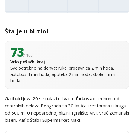
Šta je u blizini
73
/ 100
Vrlo pešački kraj
Sve potrebno na dohvat ruke: prodavnica 2 min hoda,
autobus 4 min hoda, apoteka 2 min hoda, škola 4 min
hoda.
Garibaldijeva 20 se nalazi u kvartu
Ćukovac
, jednom od
centralnih delova Beograda sa 30 kafića i restorana u krugu
od 500 m. U neposrednoj blizini: Igralište Vivi, Vrtić Zemunski
biseri, Kafić Štab i Supermarket Maxi.