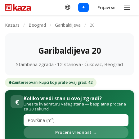
+
Prijavi se
Kaza.rs
/
Beograd
/
Garibaldijeva
/
20
Garibaldijeva 20
Stambena zgrada · 12 stanova · Ćukovac, Beograd
Zainteresovani kupci koji prate ovaj grad: 42
Koliko vredi stan u ovoj zgradi?
€
Unesite kvadraturu vašeg stana — besplatna procena
za 30 sekundi.
Proceni vrednost →