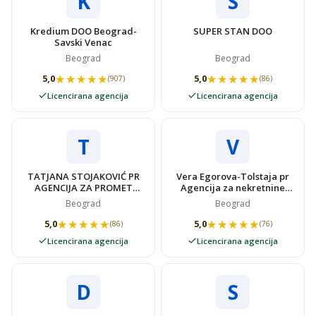
K
S
Kredium DOO Beograd-
SUPER STAN DOO
Savski Venac
Beograd
Beograd
★★★★★
★★★★★
★★★★★
★★★★★
5,0
5,0
(907)
(86)
Licencirana agencija
Licencirana agencija
T
V
TATJANA STOJAKOVIĆ PR
Vera Egorova-Tolstaja pr
AGENCIJA ZA PROMET
Agencija za nekretnine
NEKRETNINAMA SUPER
VIDOVSTAN
Beograd
Beograd
STAN
★★★★★
★★★★★
★★★★★
★★★★★
5,0
5,0
(86)
(76)
Licencirana agencija
Licencirana agencija
D
S