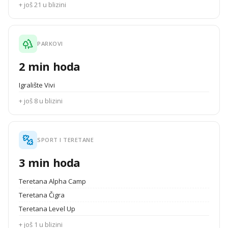
+ još 21 u blizini
PARKOVI
2 min hoda
Igralište Vivi
+ još 8 u blizini
SPORT I TERETANE
3 min hoda
Teretana Alpha Camp
Teretana Čigra
Teretana Level Up
+ još 1 u blizini