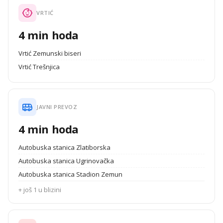
VRTIĆ
4 min hoda
Vrtić Zemunski biseri
Vrtić Trešnjica
JAVNI PREVOZ
4 min hoda
Autobuska stanica Zlatiborska
Autobuska stanica Ugrinovačka
Autobuska stanica Stadion Zemun
+ još 1 u blizini