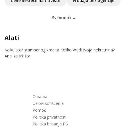
Cene nekretnina i tržište
Prodaja bez agencije
Svi vodiči →
Alati
Kalkulator stambenog kredita
Koliko vredi tvoja nekretnina?
Analiza tržišta
O nama
Uslovi korišćenja
Pomoć
Politika privatnosti
Politika brisanja FB