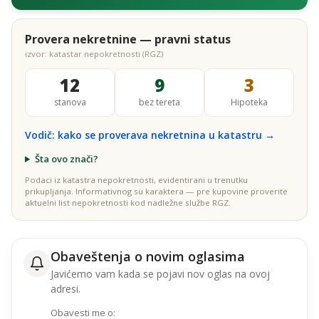
Provera nekretnine — pravni status
izvor: katastar nepokretnosti (RGZ)
12
9
3
stanova
bez tereta
Hipoteka
Vodič: kako se proverava nekretnina u katastru →
Šta ovo znači?
Podaci iz katastra nepokretnosti, evidentirani u trenutku
prikupljanja. Informativnog su karaktera — pre kupovine proverite
aktuelni list nepokretnosti kod nadležne službe RGZ.
Obaveštenja o novim oglasima
Javićemo vam kada se pojavi nov oglas na ovoj
adresi.
Obavesti me o: