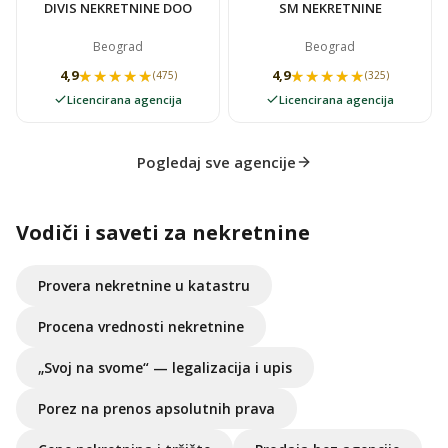
DIVIS NEKRETNINE DOO
SM NEKRETNINE
Beograd
Beograd
★★★★★
★★★★★
★★★★★
★★★★★
4,9
4,9
(475)
(325)
Licencirana agencija
Licencirana agencija
Pogledaj sve agencije
Vodiči i saveti za nekretnine
Provera nekretnine u katastru
Procena vrednosti nekretnine
„Svoj na svome“ — legalizacija i upis
Porez na prenos apsolutnih prava