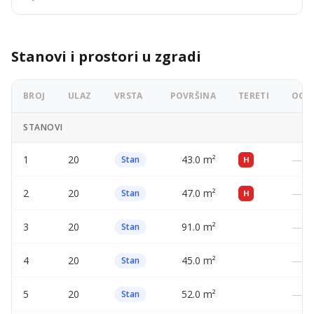
Stanovi i prostori u zgradi
BROJ
ULAZ
VRSTA
POVRŠINA
TERETI
OGLA
STANOVI
1
20
43.0 m²
—
Stan
H
2
20
47.0 m²
—
Stan
H
3
20
91.0 m²
—
Stan
4
20
45.0 m²
—
Stan
5
20
52.0 m²
—
Stan