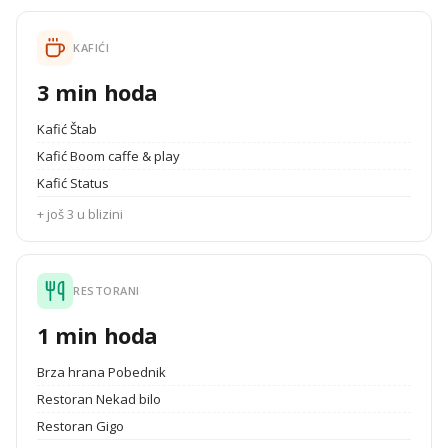
KAFIĆI
3 min hoda
Kafić Štab
Kafić Boom caffe & play
Kafić Status
+ još 3 u blizini
RESTORANI
1 min hoda
Brza hrana Pobednik
Restoran Nekad bilo
Restoran Gigo