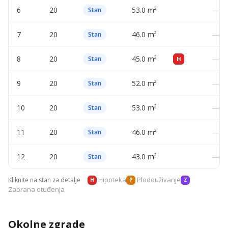
6
20
53.0 m²
—
Stan
7
20
46.0 m²
—
Stan
8
20
45.0 m²
—
Stan
H
9
20
52.0 m²
—
Stan
10
20
53.0 m²
—
Stan
11
20
46.0 m²
—
Stan
12
20
43.0 m²
—
Stan
Hipoteka
Plodouživanje
Kliknite na stan za detalje
H
P
Z
Zabrana otuđenja
Okolne zgrade