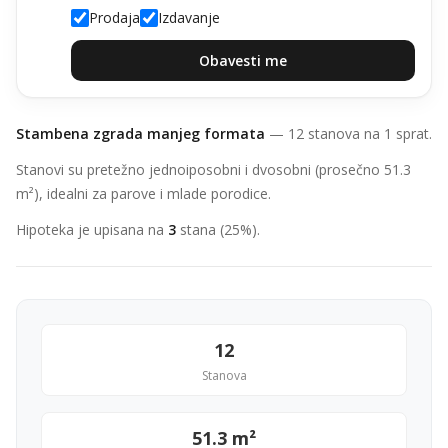
Prodaja
Izdavanje
Obavesti me
Stambena zgrada manjeg formata
— 12 stanova na 1 sprat.
Stanovi su pretežno jednoiposobni i dvosobni (prosečno 51.3
m²), idealni za parove i mlade porodice.
Hipoteka je upisana na
3
stana (25%).
12
Stanova
51.3 m²