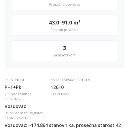
Prosečna površina
43.0–91.0 m²
Raspon površina
3
Sa hipotekom
SPRATNOST
KATASTARSKA PARCELA
P+1+Pk
12610
(+1 podzemno)
KO ZEMUN
OPŠTINA
Voždovac
izvor: Adresni registar
STANOVNIŠTVO
Voždovac: ~174.864 stanovnika, prosečna starost 42