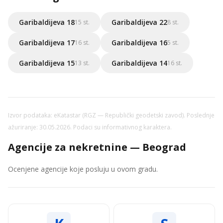
Garibaldijeva 18
Garibaldijeva 22
15 st.
8 st.
Garibaldijeva 17
Garibaldijeva 16
16 st.
5 st.
Garibaldijeva 15
Garibaldijeva 14
13 st.
16 st.
Izvor podataka: eKatastar (RGZ — Republički geodetski zavod). Poslednje
ažuriranje: 30.05.2026. Podaci su informativnog karaktera.
Agencije za nekretnine — Beograd
Ocenjene agencije koje posluju u ovom gradu.