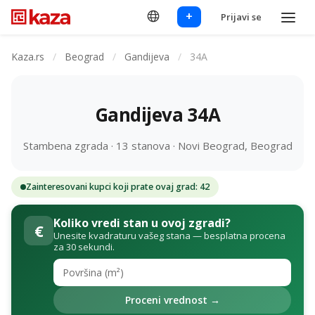
+
Prijavi se
Kaza.rs
/
Beograd
/
Gandijeva
/
34A
Gandijeva 34A
Stambena zgrada · 13 stanova · Novi Beograd, Beograd
Zainteresovani kupci koji prate ovaj grad: 42
Koliko vredi stan u ovoj zgradi?
€
Unesite kvadraturu vašeg stana — besplatna procena
za 30 sekundi.
Proceni vrednost →