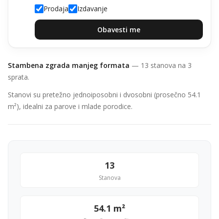
Prodaja
Izdavanje
Obavesti me
Stambena zgrada manjeg formata
— 13 stanova na 3
sprata.
Stanovi su pretežno jednoiposobni i dvosobni (prosečno 54.1
m²), idealni za parove i mlade porodice.
13
Stanova
54.1 m²