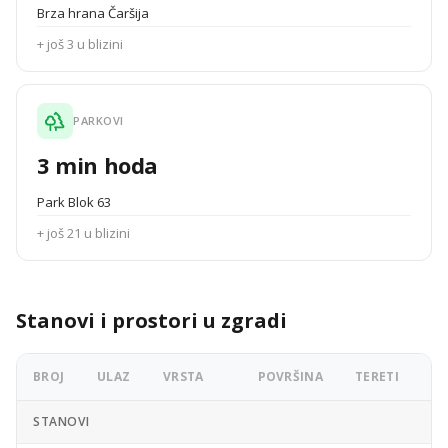
Brza hrana Čaršija
+ još 3 u blizini
PARKOVI
3 min hoda
Park Blok 63
+ još 21 u blizini
Stanovi i prostori u zgradi
BROJ
ULAZ
VRSTA
POVRŠINA
TERETI
OG
STANOVI