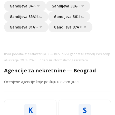
Gandijeva 34
Gandijeva 33A
25 st.
73 st.
Gandijeva 35A
Gandijeva 36
58 st.
21 st.
Gandijeva 31A
Gandijeva 37A
57 st.
31 st.
Izvor podataka: eKatastar (RGZ — Republički geodetski zavod). Poslednje
ažuriranje: 29.05.2026. Podaci su informativnog karaktera.
Agencije za nekretnine — Beograd
Ocenjene agencije koje posluju u ovom gradu.
K
S