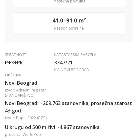
Prosečna površina
41.0–91.0 m²
Raspon površina
SPRATNOST
KATASTARSKA PARCELA
P+3+Pk
3347/21
KO NOVI BEOGRAD
OPŠTINA
Novi Beograd
izvor: Adresni registar
STANOVNIŠTVO
Novi Beograd: ~209.763 stanovnika, prosečna starost
43 god.
izvor: Popis 2022 (RZS)
U krugu od 500 m živi ~4.867 stanovnika.
procena: WorldPop