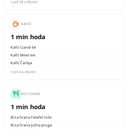
+ još 36 u blizini
KAFIĆI
1 min hoda
Kafić Gandi 64
Kafić Meet me
Kafić Čaršija
+ još 4 u blizini
RESTORANI
1 min hoda
Brza hrana Falafel ćoše
Brza hrana Južna pruga