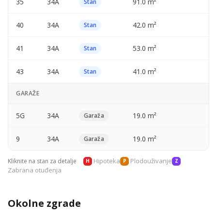
35
34A
91.0 m²
—
Stan
40
34A
42.0 m²
—
Stan
41
34A
53.0 m²
—
Stan
43
34A
41.0 m²
—
Stan
GARAŽE
5G
34A
19.0 m²
—
Garaža
9
34A
19.0 m²
—
Garaža
Hipoteka
Plodouživanje
Kliknite na stan za detalje
H
P
Z
Zabrana otuđenja
Okolne zgrade