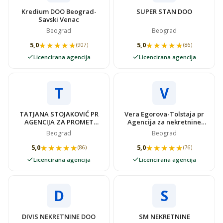
Kredium DOO Beograd-
SUPER STAN DOO
Savski Venac
Beograd
Beograd
★★★★★
★★★★★
★★★★★
★★★★★
5,0
5,0
(907)
(86)
Licencirana agencija
Licencirana agencija
T
V
TATJANA STOJAKOVIĆ PR
Vera Egorova-Tolstaja pr
AGENCIJA ZA PROMET
Agencija za nekretnine
NEKRETNINAMA SUPER
VIDOVSTAN
Beograd
Beograd
STAN
★★★★★
★★★★★
★★★★★
★★★★★
5,0
5,0
(86)
(76)
Licencirana agencija
Licencirana agencija
D
S
DIVIS NEKRETNINE DOO
SM NEKRETNINE