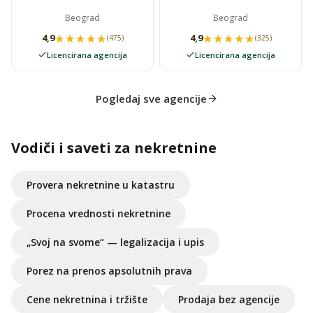
Beograd
Beograd
★★★★★
★★★★★
★★★★★
★★★★★
4,9
4,9
(475)
(325)
Licencirana agencija
Licencirana agencija
Pogledaj sve agencije
Vodiči i saveti za nekretnine
Provera nekretnine u katastru
Procena vrednosti nekretnine
„Svoj na svome“ — legalizacija i upis
Porez na prenos apsolutnih prava
Cene nekretnina i tržište
Prodaja bez agencije