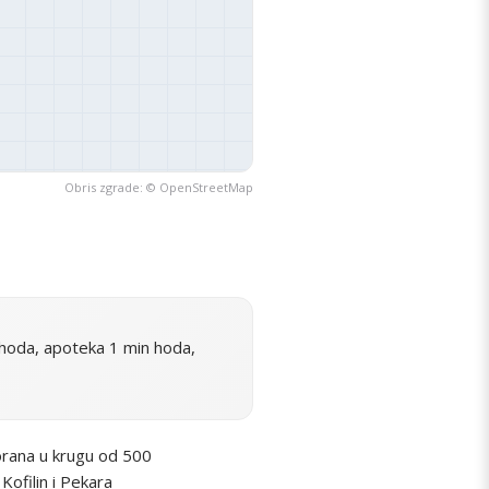
Obris zgrade: ©
OpenStreetMap
hoda, apoteka 1 min hoda,
orana u krugu od 500
Kofilin i Pekara