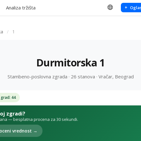
Analiza tržišta
+
Oglas
ka
/
1
Durmitorska 1
Stambeno-poslovna zgrada · 26 stanova · Vračar, Beograd
 grad: 44
voj zgradi?
tana — besplatna procena za 30 sekundi.
oceni vrednost →