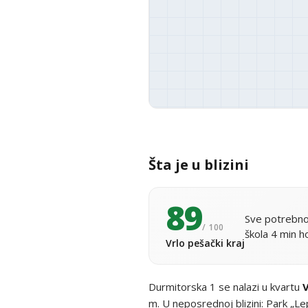
Šta je u blizini
89
Sve potrebno
/ 100
škola 4 min h
Vrlo pešački kraj
Durmitorska 1 se nalazi u kvartu
m. U neposrednoj blizini: Park „Le