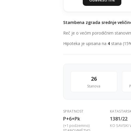
Stambena zgrada srednje veličin
Reč je o većim porodičnim stanovima 
Hipoteka je upisana na
4
stana (15%
26
Stanova
P
SPRATNOST
KATASTARS
P+6+Pk
1381/22
(+1 podzemno)
KO SAVSKI 
STANOVNIŠTVO