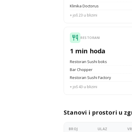
Klinika Doctorus
+ još 23 u blizini
RESTORANI
1 min hoda
Restoran Sushi boks
Bar Chopper
Restoran Sushi Factory
+ još 43 u blizini
Stanovi i prostori u zg
BROJ
ULAZ
V