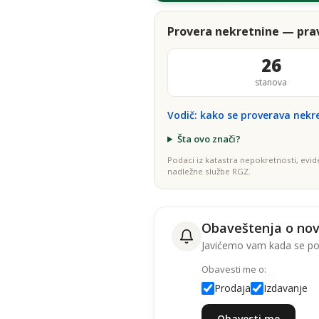
Provera nekretnine — prav
26
stanova
Vodič: kako se proverava nekr
Šta ovo znači?
Podaci iz katastra nepokretnosti, evid
nadležne službe RGZ.
Obaveštenja o no
Javićemo vam kada se poj
Obavesti me o:
Prodaja
Izdavanje
Obavesti me