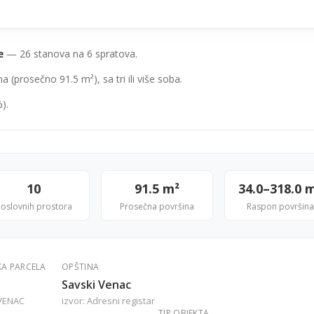
e
— 26 stanova na 6 spratova.
(prosečno 91.5 m²), sa tri ili više soba.
).
10
91.5 m²
34.0–318.0 
oslovnih prostora
Prosečna površina
Raspon površina
KA PARCELA
OPŠTINA
Savski Venac
VENAC
izvor: Adresni registar
TIP OBJEKTA