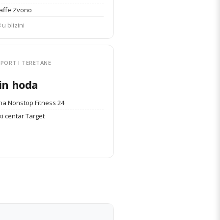
Caffe Zvono
 u blizini
PORT I TERETANE
in hoda
na Nonstop Fitness 24
i centar Target
DETALJI STANA