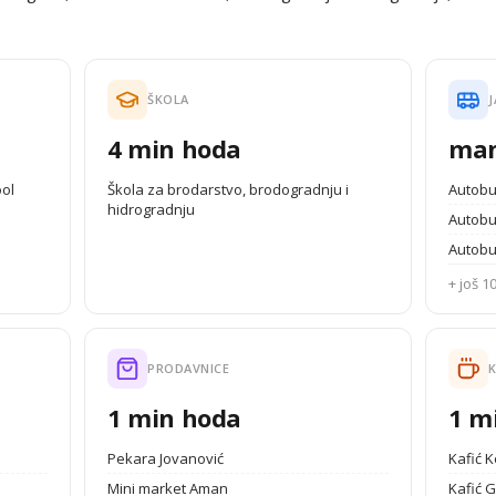
ŠKOLA
J
4 min hoda
man
ool
Škola za brodarstvo, brodogradnju i
Autobu
hidrogradnju
Autobu
Autobu
+ još 10
PRODAVNICE
K
1 min hoda
1 m
Pekara Jovanović
Kafić K
Mini market Aman
Kafić G