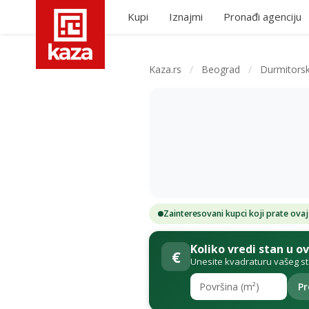
Kupi
Iznajmi
Pronađi agenciju
Kaza.rs
/
Beograd
/
Durmitors
Zainteresovani kupci koji prate ovaj
Koliko vredi stan u o
€
Unesite kvadraturu vašeg s
Pr