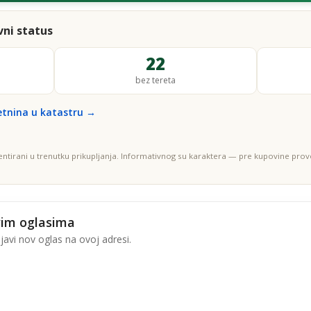
ni status
22
bez tereta
etnina u katastru →
entirani u trenutku prikupljanja. Informativnog su karaktera — pre kupovine prove
vim oglasima
avi nov oglas na ovoj adresi.