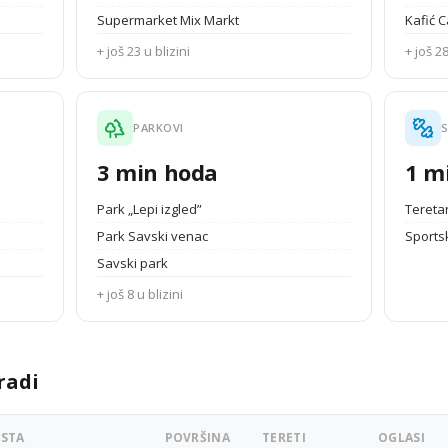
Supermarket Mix Markt
Kafić 
+ još 23 u blizini
+ još 28
PARKOVI
S
3 min hoda
1 m
Park „Lepi izgled”
Tereta
Park Savski venac
Sportsk
Savski park
+ još 8 u blizini
radi
RSTA
POVRŠINA
TERETI
OGLASI