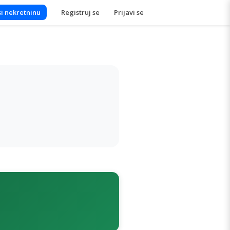
i nekretninu
Registruj se
Prijavi se