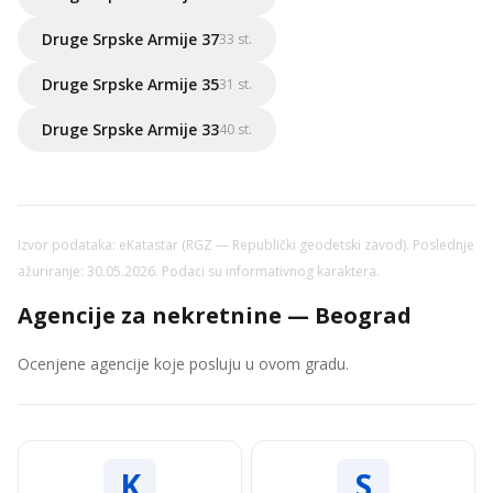
Druge Srpske Armije 37
33 st.
Druge Srpske Armije 35
31 st.
Druge Srpske Armije 33
40 st.
Izvor podataka: eKatastar (RGZ — Republički geodetski zavod). Poslednje
ažuriranje: 30.05.2026. Podaci su informativnog karaktera.
Agencije za nekretnine — Beograd
Ocenjene agencije koje posluju u ovom gradu.
K
S