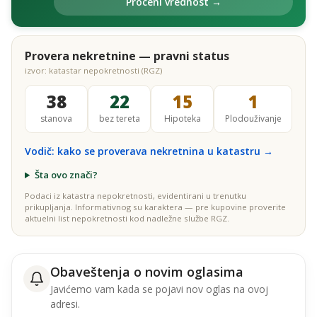
Proceni vrednost →
Provera nekretnine — pravni status
izvor: katastar nepokretnosti (RGZ)
38
22
15
1
stanova
bez tereta
Hipoteka
Plodouživanje
Vodič: kako se proverava nekretnina u katastru →
Šta ovo znači?
Podaci iz katastra nepokretnosti, evidentirani u trenutku
prikupljanja. Informativnog su karaktera — pre kupovine proverite
aktuelni list nepokretnosti kod nadležne službe RGZ.
Obaveštenja o novim oglasima
Javićemo vam kada se pojavi nov oglas na ovoj
adresi.