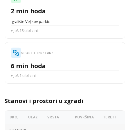
2 min hoda
Igralište Veljkov parkić
+ još 18 u blizini
SPORT I TERETANE
6 min hoda
+ još 1 u blizini
Stanovi i prostori u zgradi
BROJ
ULAZ
VRSTA
POVRŠINA
TERETI
OG