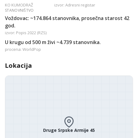
KO KUMODRAŽ
izvor: Adresni registar
STANOVNIŠTVO
Voždovac: ~174.864 stanovnika, prosečna starost 42
god.
izvor: Popis 2022 (RZS)
U krugu od 500 m živi ~4.739 stanovnika.
procena: WorldPop
Lokacija
Druge Srpske Armije 45