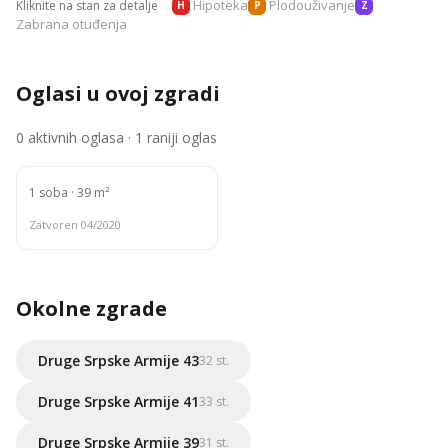
Hipoteka
Plodouživanje
Kliknite na stan za detalje
H
P
Z
Zabrana otuđenja
Oglasi u ovoj zgradi
0 aktivnih oglasa · 1 raniji oglas
1 soba · 39 m²
Zatvoren 04/2020
Okolne zgrade
Druge Srpske Armije 43
32 st.
Druge Srpske Armije 41
33 st.
Druge Srpske Armije 39
31 st.