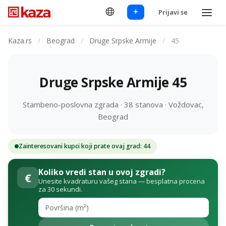
+
Prijavi se
Kaza.rs
/
Beograd
/
Druge Srpske Armije
/
45
Druge Srpske Armije 45
Stambeno-poslovna zgrada · 38 stanova · Voždovac,
Beograd
Zainteresovani kupci koji prate ovaj grad: 44
Koliko vredi stan u ovoj zgradi?
€
Unesite kvadraturu vašeg stana — besplatna procena
za 30 sekundi.