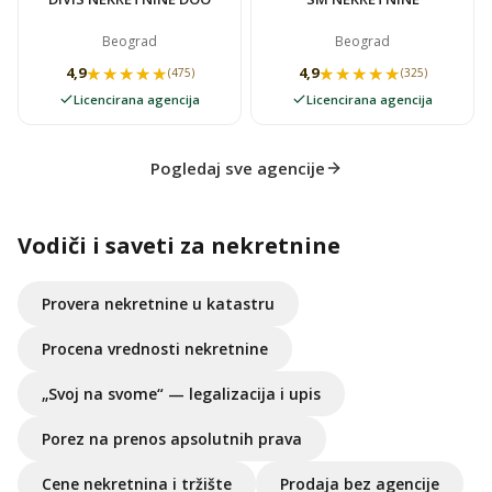
Beograd
Beograd
★★★★★
★★★★★
★★★★★
★★★★★
4,9
4,9
(475)
(325)
Licencirana agencija
Licencirana agencija
Pogledaj sve agencije
Vodiči i saveti za nekretnine
Provera nekretnine u katastru
Procena vrednosti nekretnine
„Svoj na svome“ — legalizacija i upis
Porez na prenos apsolutnih prava
Cene nekretnina i tržište
Prodaja bez agencije