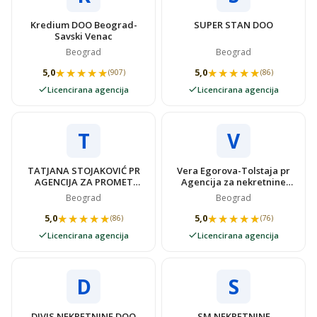
Kredium DOO Beograd-
SUPER STAN DOO
Savski Venac
Beograd
Beograd
★★★★★
★★★★★
★★★★★
★★★★★
5,0
5,0
(907)
(86)
Licencirana agencija
Licencirana agencija
T
V
TATJANA STOJAKOVIĆ PR
Vera Egorova-Tolstaja pr
AGENCIJA ZA PROMET
Agencija za nekretnine
NEKRETNINAMA SUPER
VIDOVSTAN
Beograd
Beograd
STAN
★★★★★
★★★★★
★★★★★
★★★★★
5,0
5,0
(86)
(76)
Licencirana agencija
Licencirana agencija
D
S
DIVIS NEKRETNINE DOO
SM NEKRETNINE