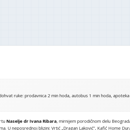
ohvat ruke: prodavnica 2 min hoda, autobus 1 min hoda, apoteka 
artu
Naselje dr Ivana Ribara
, mirnijem porodičnom delu Beograda
a. U neposrednoj blizini: Vrtić „Dragan Laković”, Kafić Home Dur