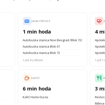
JAVNI PREVOZ
1 min hoda
4 m
Autobuska stanica Novi Beograd /Blok 72/
Apotek
Autobuska stanica Blok 61
Apotek
Autobuska stanica Blok 72
Apotek
+ još 4 u blizini
+ još 1 
KAFIĆI
6 min hoda
3 m
Kafić Home Duras
Restor
Mileva