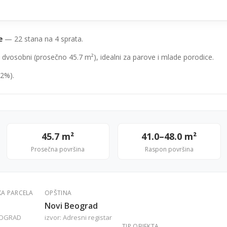
e
— 22 stana na 4 sprata.
 dvosobni (prosečno 45.7 m²), idealni za parove i mlade porodice.
2%).
45.7 m²
41.0–48.0 m²
Prosečna površina
Raspon površina
KA PARCELA
OPŠTINA
Novi Beograd
EOGRAD
izvor: Adresni registar
TIP OBJEKTA