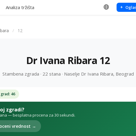
Analiza tržišta
+
Oglas
ibara
/
12
Dr Ivana Ribara 12
Stambena zgrada · 22 stana · Naselje Dr Ivana Ribara, Beograd
 grad: 46
voj zgradi?
tana — besplatna procena za 30 sekundi.
oceni vrednost →