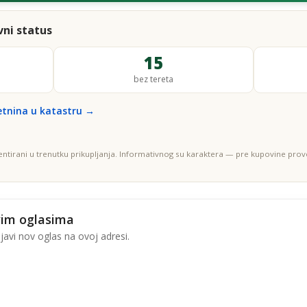
ni status
15
bez tereta
etnina u katastru →
entirani u trenutku prikupljanja. Informativnog su karaktera — pre kupovine prove
vim oglasima
avi nov oglas na ovoj adresi.