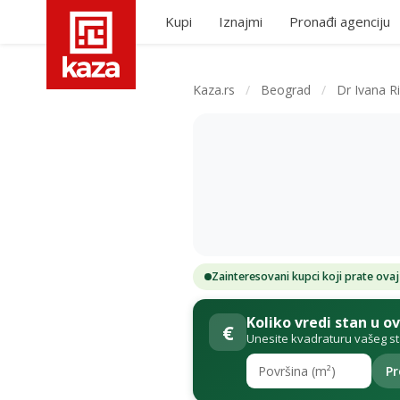
Kupi
Iznajmi
Pronađi agenciju
Kaza.rs
/
Beograd
/
Dr Ivana R
Zainteresovani kupci koji prate ovaj
Koliko vredi stan u o
€
Unesite kvadraturu vašeg s
Pr