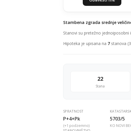
Stambena zgrada srednje veličin
Stanovi su pretežno jednoiposobni i
Hipoteka je upisana na
7
stanova (3
22
Stana
SPRATNOST
KATASTARS
P+4+Pk
5703/5
(+1 podzemno)
KO NOVI B
STANOVNIŠTVO