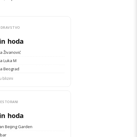
ZDRAVSTVO
in hoda
a Živanović
a Luka M
a Beograd
u blizini
RESTORANI
in hoda
an Beijing Garden
 bar