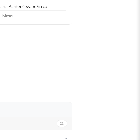
rana Panter ćevabdžinica
u blizini
DETALJI STANA
22