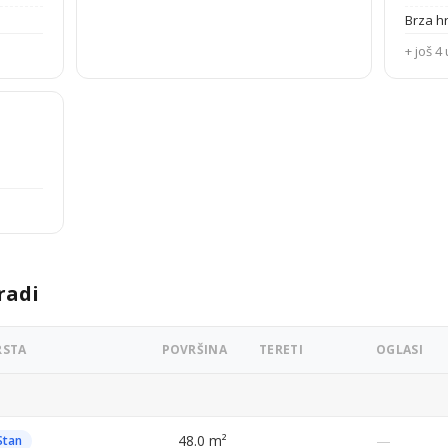
Brza h
+ još 4 
radi
RSTA
POVRŠINA
TERETI
OGLASI
48.0 m²
—
Stan