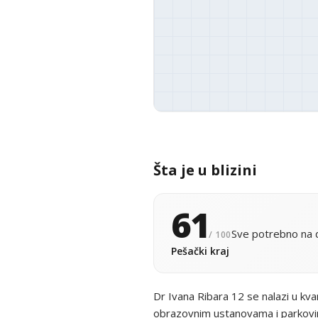
Šta je u blizini
61
Sve potrebno na d
/ 100
Pešački kraj
Dr Ivana Ribara 12 se nalazi u kv
obrazovnim ustanovama i parkovim