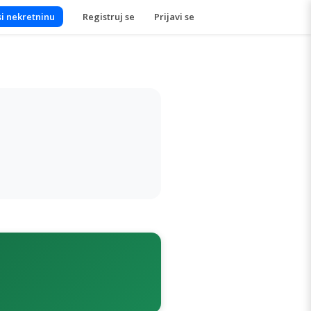
i nekretninu
Registruj se
Prijavi se