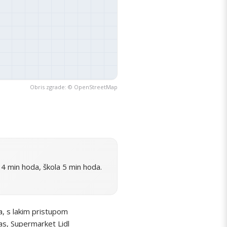
Obris zgrade: ©
OpenStreetMap
4 min hoda, škola 5 min hoda.
, s lakim pristupom
as, Supermarket Lidl