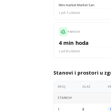
Mini market Market San
+ još 7 u blizini
PARKOVI
4 min hoda
+ još 8 u blizini
Stanovi i prostori u zg
BROJ
ULAZ
V
STANOVI
1
8