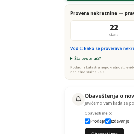
Provera nekretnine — prav
22
stana
Vodič: kako se proverava nekr
Šta ovo znači?
Podaci iz katastra nepokretnosti, evid
nadležne službe RGZ.
Obaveštenja o no
Javićemo vam kada se poj
Obavesti me o:
Prodaja
Izdavanje
Obavesti me