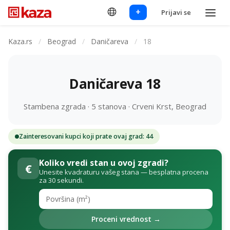
+
Prijavi se
Kaza.rs
/
Beograd
/
Daničareva
/
18
Daničareva 18
Stambena zgrada · 5 stanova · Crveni Krst, Beograd
Zainteresovani kupci koji prate ovaj grad: 44
Koliko vredi stan u ovoj zgradi?
€
Unesite kvadraturu vašeg stana — besplatna procena
za 30 sekundi.
Proceni vrednost →