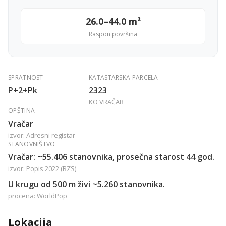
26.0–44.0 m²
Raspon površina
SPRATNOST
KATASTARSKA PARCELA
P+2+Pk
2323
KO VRAČAR
OPŠTINA
Vračar
izvor: Adresni registar
STANOVNIŠTVO
Vračar: ~55.406 stanovnika, prosečna starost 44 god.
izvor: Popis 2022 (RZS)
U krugu od 500 m živi ~5.260 stanovnika.
procena: WorldPop
Lokacija