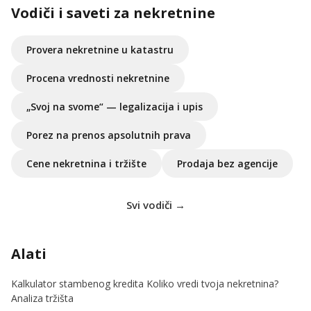
Vodiči i saveti za nekretnine
Provera nekretnine u katastru
Procena vrednosti nekretnine
„Svoj na svome“ — legalizacija i upis
Porez na prenos apsolutnih prava
Cene nekretnina i tržište
Prodaja bez agencije
Svi vodiči →
Alati
Kalkulator stambenog kredita
Koliko vredi tvoja nekretnina?
Analiza tržišta