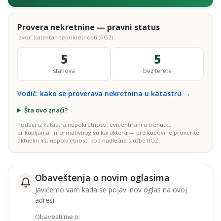
Provera nekretnine — pravni status
izvor: katastar nepokretnosti (RGZ)
5
5
stanova
bez tereta
Vodič: kako se proverava nekretnina u katastru →
Šta ovo znači?
Podaci iz katastra nepokretnosti, evidentirani u trenutku
prikupljanja. Informativnog su karaktera — pre kupovine proverite
aktuelni list nepokretnosti kod nadležne službe RGZ.
Obaveštenja o novim oglasima
Javićemo vam kada se pojavi nov oglas na ovoj
adresi.
Obavesti me o: