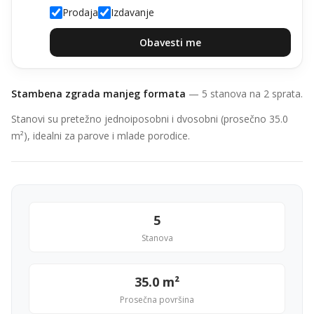
Prodaja
Izdavanje
Obavesti me
Stambena zgrada manjeg formata
— 5 stanova na 2 sprata.
Stanovi su pretežno jednoiposobni i dvosobni (prosečno 35.0
m²), idealni za parove i mlade porodice.
5
Stanova
35.0 m²
Prosečna površina