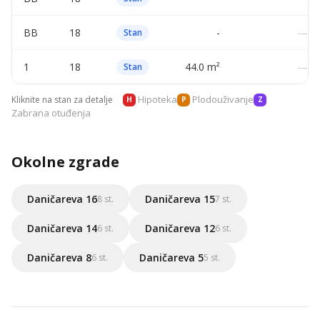
BB
18
-
—
Stan
1
18
44.0 m²
—
Stan
Hipoteka
Plodouživanje
Kliknite na stan za detalje
H
P
Z
Zabrana otuđenja
Okolne zgrade
Daničareva 16
Daničareva 15
8 st.
7 st.
Daničareva 14
Daničareva 12
6 st.
6 st.
Daničareva 8
Daničareva 5
6 st.
5 st.