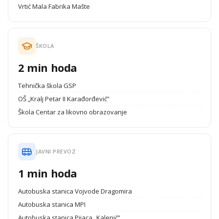
Vrtić Mala Fabrika Mašte
ŠKOLA
2 min hoda
Tehnička škola GSP
OŠ „Kralj Petar II Karađorđević”
Škola Centar za likovno obrazovanje
JAVNI PREVOZ
1 min hoda
Autobuska stanica Vojvode Dragomira
Autobuska stanica MPI
Autobuska stanica Pijaca „Kalenić”