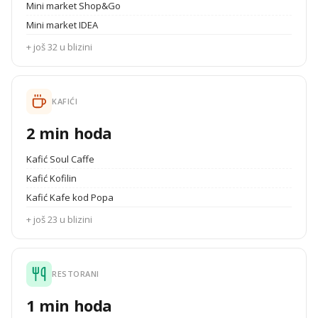
Mini market Shop&Go
Mini market IDEA
+ još 32 u blizini
KAFIĆI
2 min hoda
Kafić Soul Caffe
Kafić Kofilin
Kafić Kafe kod Popa
+ još 23 u blizini
RESTORANI
1 min hoda