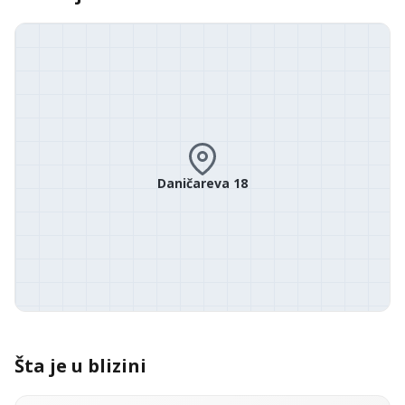
Daničareva 18
Šta je u blizini