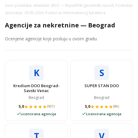
Izvor podataka: eKatastar (RGZ — Republički geodetski zavod). Poslednje
ažuriranje: 30.05.2026. Podaci su informativnog karaktera.
Agencije za nekretnine — Beograd
Ocenjene agencije koje posluju u ovom gradu.
K
S
Kredium DOO Beograd-
SUPER STAN DOO
Savski Venac
Beograd
Beograd
★★★★★
★★★★★
★★★★★
★★★★★
5,0
5,0
(907)
(86)
Licencirana agencija
Licencirana agencija
T
V