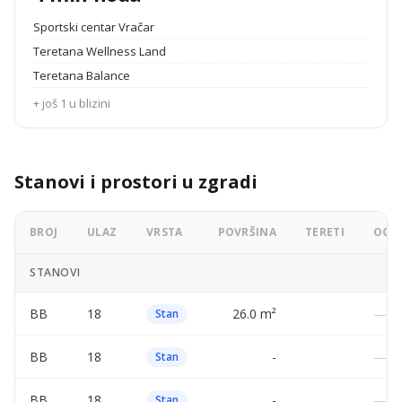
Sportski centar Vračar
Teretana Wellness Land
Teretana Balance
+ još 1 u blizini
Stanovi i prostori u zgradi
BROJ
ULAZ
VRSTA
POVRŠINA
TERETI
OGLA
STANOVI
BB
18
26.0 m²
—
Stan
BB
18
-
—
Stan
BB
18
-
—
Stan