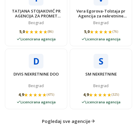
TATJANA STOJAKOVIĆ PR
Vera Egorova-Tolstaja pr
AGENCIJA ZA PROMET
Agencija za nekretnine
NEKRETNINAMA SUPER
VIDOVSTAN
Beograd
Beograd
STAN
★★★★★
★★★★★
★★★★★
★★★★★
5,0
5,0
(86)
(76)
Licencirana agencija
Licencirana agencija
D
S
DIVIS NEKRETNINE DOO
SM NEKRETNINE
Beograd
Beograd
★★★★★
★★★★★
★★★★★
★★★★★
4,9
4,9
(475)
(325)
Licencirana agencija
Licencirana agencija
Pogledaj sve agencije