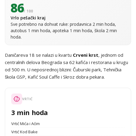
86
/ 100
Vrlo pešački kraj
Sve potrebno na dohvat ruke: prodavnica 2 min hoda,
autobus 1 min hoda, apoteka 1 min hoda, škola 2 min
hoda.
Daničareva 18 se nalazi u kvartu
Crveni krst
, jednom od
centralnih delova Beograda sa 62 kafića i restorana u krugu
od 500 m. U neposrednoj blizini: Čuburski park, Tehnička
škola GSP, Kafić Soul Caffe i Skroz dobra pekara.
VRTIĆ
3 min hoda
Vrtić Mića i Aćim
Vrtić Kod Bake