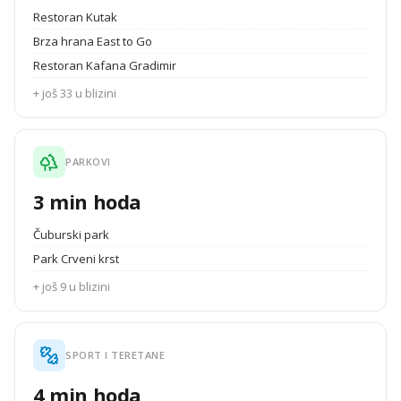
Restoran Kutak
Brza hrana East to Go
Restoran Kafana Gradimir
+ još 33 u blizini
PARKOVI
3 min hoda
Čuburski park
Park Crveni krst
+ još 9 u blizini
SPORT I TERETANE
4 min hoda