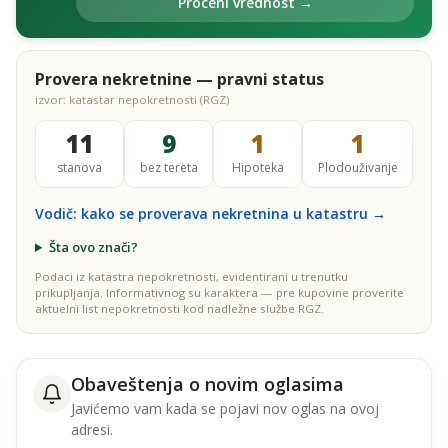
Proceni vrednost →
Provera nekretnine — pravni status
izvor: katastar nepokretnosti (RGZ)
11
9
1
1
stanova
bez tereta
Hipoteka
Plodouživanje
Vodič: kako se proverava nekretnina u katastru →
Šta ovo znači?
Podaci iz katastra nepokretnosti, evidentirani u trenutku
prikupljanja. Informativnog su karaktera — pre kupovine proverite
aktuelni list nepokretnosti kod nadležne službe RGZ.
Obaveštenja o novim oglasima
Javićemo vam kada se pojavi nov oglas na ovoj
adresi.