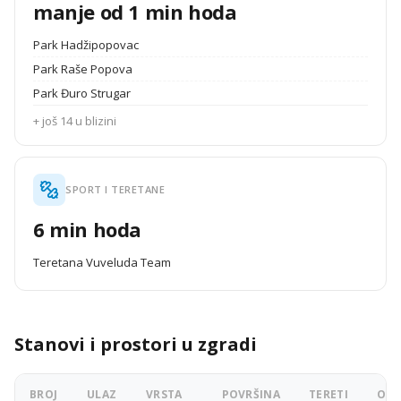
manje od 1 min hoda
Park Hadžipopovac
Park Raše Popova
Park Đuro Strugar
+ još 14 u blizini
SPORT I TERETANE
6 min hoda
Teretana Vuveluda Team
Stanovi i prostori u zgradi
BROJ
ULAZ
VRSTA
POVRŠINA
TERETI
OGL