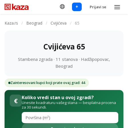
+
Prijavi se
Kaza.rs
/
Beograd
/
Cvijićeva
/
65
Cvijićeva 65
Stambena zgrada · 11 stanova · Hadžipopovac,
Beograd
Zainteresovani kupci koji prate ovaj grad: 44
Koliko vredi stan u ovoj zgradi?
€
Unesite kvadraturu vašeg stana — besplatna procena
za 30 sekundi.