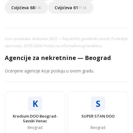
Cvijićeva 68
Cvijićeva 61
8 st.
11 st.
Izvor podataka: eKatastar (RGZ — Republički geodetski zavod). Poslednje
ažuriranje: 29.05.2026. Podaci su informativnog karaktera.
Agencije za nekretnine — Beograd
Ocenjene agencije koje posluju u ovom gradu.
K
S
Kredium DOO Beograd-
SUPER STAN DOO
Savski Venac
Beograd
Beograd