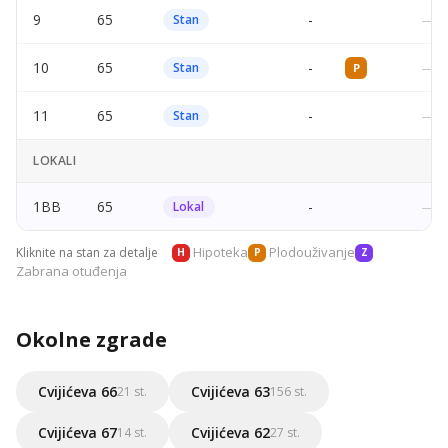
9
65
-
—
Stan
10
65
-
—
Stan
P
11
65
-
—
Stan
LOKALI
1BB
65
-
—
Lokal
Hipoteka
Plodouživanje
Kliknite na stan za detalje
H
P
Z
Zabrana otuđenja
Okolne zgrade
Cvijićeva 66
Cvijićeva 63
21 st.
156 st.
Cvijićeva 67
Cvijićeva 62
14 st.
27 st.