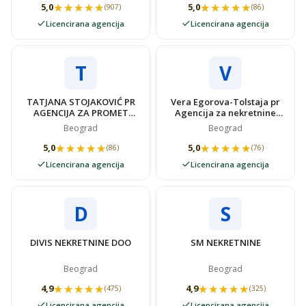
★★★★★
★★★★★
★★★★★
★★★★★
5,0
5,0
(907)
(86)
Licencirana agencija
Licencirana agencija
T
V
TATJANA STOJAKOVIĆ PR
Vera Egorova-Tolstaja pr
AGENCIJA ZA PROMET
Agencija za nekretnine
NEKRETNINAMA SUPER
VIDOVSTAN
Beograd
Beograd
STAN
★★★★★
★★★★★
★★★★★
★★★★★
5,0
5,0
(86)
(76)
Licencirana agencija
Licencirana agencija
D
S
DIVIS NEKRETNINE DOO
SM NEKRETNINE
Beograd
Beograd
★★★★★
★★★★★
★★★★★
★★★★★
4,9
4,9
(475)
(325)
Licencirana agencija
Licencirana agencija