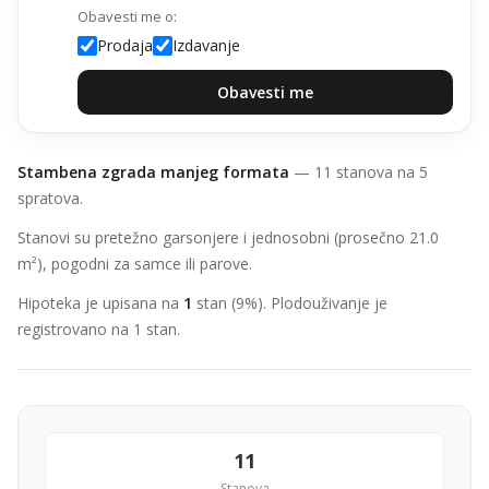
Obavesti me o:
Prodaja
Izdavanje
Obavesti me
Stambena zgrada manjeg formata
— 11 stanova na 5
spratova.
Stanovi su pretežno garsonjere i jednosobni (prosečno 21.0
m²), pogodni za samce ili parove.
Hipoteka je upisana na
1
stan (9%). Plodouživanje je
registrovano na 1 stan.
11
Stanova