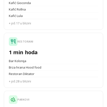
Kafić Gioconda
Kafić Rollna
Kafić Lula
+ još 17 u blizini
RESTORANI
1 min hoda
Bar Kolonija
Brza hrana Hood food
Restoran Diktator
+ još 28 u blizini
PARKOVI