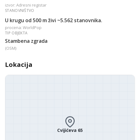
izvor: Adresni registar
STANOVNIŠTVO
U krugu od 500 m živi ~5.562 stanovnika.
procena: WorldPop
TIP OBJEKTA
Stambena zgrada
(OSM)
Lokacija
Cvijićeva 65