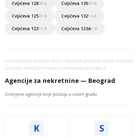
Cvijićeva 128
Cvijićeva 130
38 st.
29 st.
Cvijićeva 125
Cvijićeva 132
23 st.
14 st.
Cvijićeva 123
Cvijićeva 123A
16 st.
2 st.
Izvor podataka: eKatastar (RGZ — Republički geodetski zavod). Poslednje
ažuriranje: 29.05.2026. Podaci su informativnog karaktera.
Agencije za nekretnine — Beograd
Ocenjene agencije koje posluju u ovom gradu.
K
S