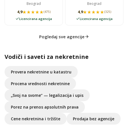
Beograd
Beograd
★★★★★
★★★★★
★★★★★
★★★★★
4,9
4,9
(475)
(325)
Licencirana agencija
Licencirana agencija
Pogledaj sve agencije
Vodiči i saveti za nekretnine
Provera nekretnine u katastru
Procena vrednosti nekretnine
„Svoj na svome“ — legalizacija i upis
Porez na prenos apsolutnih prava
Cene nekretnina i tržište
Prodaja bez agencije