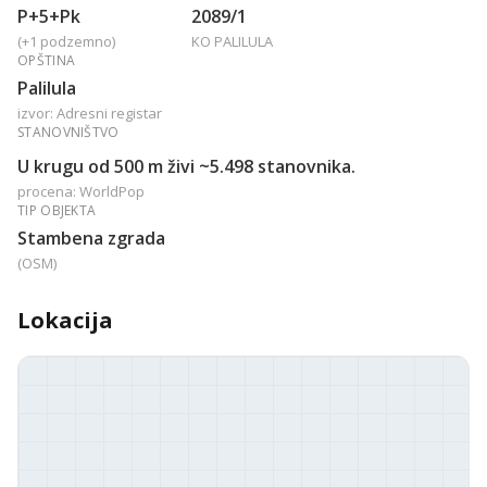
P+5+Pk
2089/1
(+1 podzemno)
KO PALILULA
OPŠTINA
Palilula
izvor: Adresni registar
STANOVNIŠTVO
U krugu od 500 m živi ~5.498 stanovnika.
procena: WorldPop
TIP OBJEKTA
Stambena zgrada
(OSM)
Lokacija