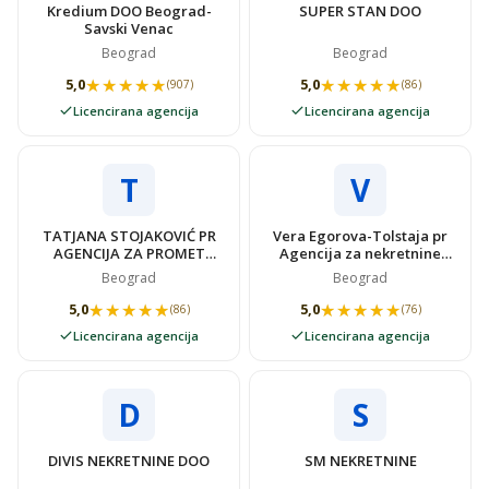
Kredium DOO Beograd-
SUPER STAN DOO
Savski Venac
Beograd
Beograd
★★★★★
★★★★★
★★★★★
★★★★★
5,0
5,0
(907)
(86)
Licencirana agencija
Licencirana agencija
T
V
TATJANA STOJAKOVIĆ PR
Vera Egorova-Tolstaja pr
AGENCIJA ZA PROMET
Agencija za nekretnine
NEKRETNINAMA SUPER
VIDOVSTAN
Beograd
Beograd
STAN
★★★★★
★★★★★
★★★★★
★★★★★
5,0
5,0
(86)
(76)
Licencirana agencija
Licencirana agencija
D
S
DIVIS NEKRETNINE DOO
SM NEKRETNINE