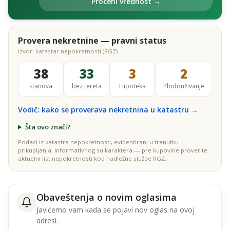
Proceni vrednost →
Provera nekretnine — pravni status
izvor: katastar nepokretnosti (RGZ)
38
33
3
2
stanova
bez tereta
Hipoteka
Plodouživanje
Vodič: kako se proverava nekretnina u katastru →
Šta ovo znači?
Podaci iz katastra nepokretnosti, evidentirani u trenutku
prikupljanja. Informativnog su karaktera — pre kupovine proverite
aktuelni list nepokretnosti kod nadležne službe RGZ.
Obaveštenja o novim oglasima
Javićemo vam kada se pojavi nov oglas na ovoj
adresi.