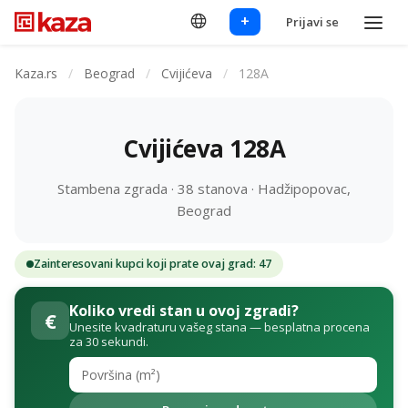
+
Prijavi se
Kaza.rs
/
Beograd
/
Cvijićeva
/
128A
Cvijićeva 128A
Stambena zgrada · 38 stanova · Hadžipopovac,
Beograd
Zainteresovani kupci koji prate ovaj grad: 47
Koliko vredi stan u ovoj zgradi?
€
Unesite kvadraturu vašeg stana — besplatna procena
za 30 sekundi.