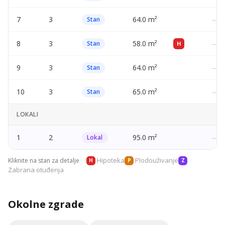
7
3
64.0 m²
—
Stan
8
3
58.0 m²
—
Stan
H
9
3
64.0 m²
—
Stan
10
3
65.0 m²
—
Stan
LOKALI
1
2
95.0 m²
—
Lokal
Hipoteka
Plodouživanje
Kliknite na stan za detalje
H
P
Z
Zabrana otuđenja
Okolne zgrade