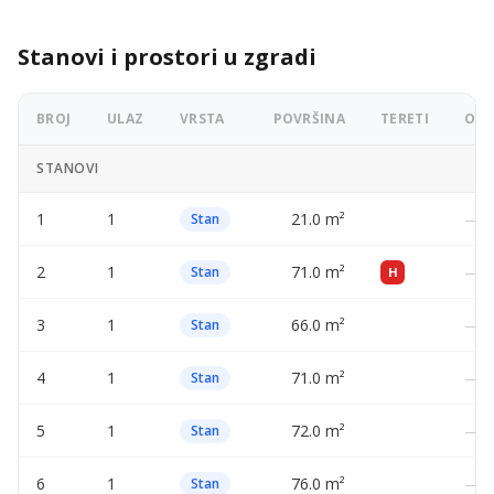
Stanovi i prostori u zgradi
BROJ
ULAZ
VRSTA
POVRŠINA
TERETI
OGL
STANOVI
1
1
21.0 m²
—
Stan
2
1
71.0 m²
—
Stan
H
3
1
66.0 m²
—
Stan
4
1
71.0 m²
—
Stan
5
1
72.0 m²
—
Stan
6
1
76.0 m²
—
Stan