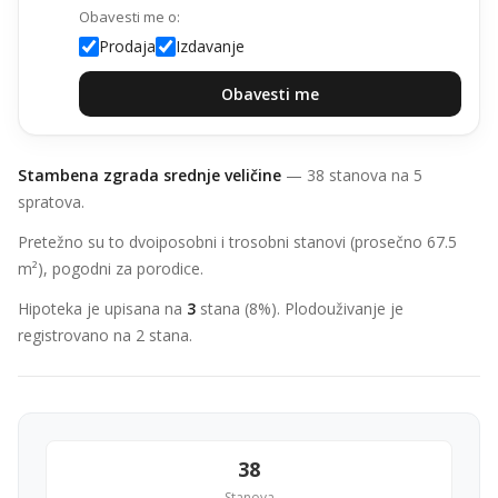
Obavesti me o:
Prodaja
Izdavanje
Obavesti me
Stambena zgrada srednje veličine
— 38 stanova na 5
spratova.
Pretežno su to dvoiposobni i trosobni stanovi (prosečno 67.5
m²), pogodni za porodice.
Hipoteka je upisana na
3
stana (8%). Plodouživanje je
registrovano na 2 stana.
38
Stanova