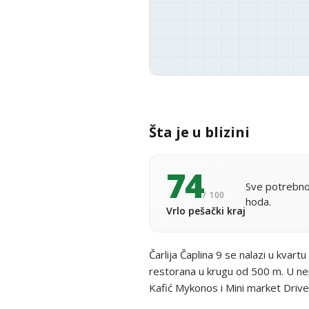
Šta je u blizini
74
Sve potrebno
/ 100
hoda.
Vrlo pešački kraj
Čarlija Čaplina 9 se nalazi u kvartu
restorana u krugu od 500 m. U nep
Kafić Mykonos i Mini market Drive