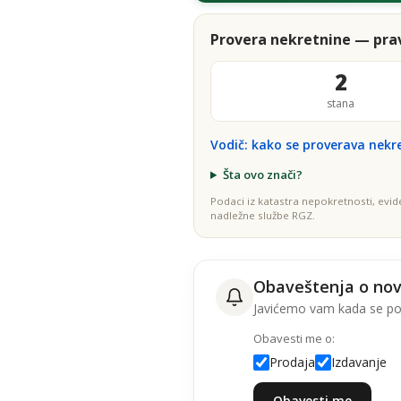
Provera nekretnine — prav
2
stana
Vodič: kako se proverava nekr
Šta ovo znači?
Podaci iz katastra nepokretnosti, evid
nadležne službe RGZ.
Obaveštenja o no
Javićemo vam kada se poj
Obavesti me o:
Prodaja
Izdavanje
Obavesti me