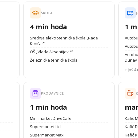
ŠKOLA
J
4 min hoda
1 m
Srednja elektrotehnička škola „Rade
Autobu
Končar”
Autobu
OŠ „Vlada Aksentijević”
Autobu
Železnička tehnička škola
Dunav
+ još 4 
PRODAVNICE
K
1 min hoda
man
Mini market DriveCafe
Kafić 
Supermarket Lidl
Kafić 
Supermarket Maxi
Kafić K