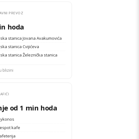
AVNI PREVOZ
in hoda
ska stanica Jovana Avakumovića
ska stanica Cvijićeva
ska stanica Železnička stanica
u blizini
AFIĆI
je od 1 min hoda
Mykonos
Despot kafe
afeterija