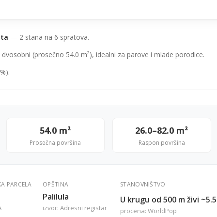
ata
— 2 stana na 6 spratova.
 dvosobni (prosečno 54.0 m²), idealni za parove i mlade porodice.
%).
54.0 m²
26.0–82.0 m²
Prosečna površina
Raspon površina
KA PARCELA
OPŠTINA
STANOVNIŠTVO
Palilula
U krugu od 500 m živi ~5.
A
izvor: Adresni registar
procena: WorldPop