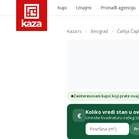
Kupi
Iznajmi
Pronađi agenciju
Kaza.rs
/
Beograd
/
Čarlija Čap
Zainteresovani kupci koji prate ovaj
Koliko vredi stan u o
€
Unesite kvadraturu vašeg s
Pr