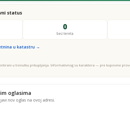
ni status
0
bez tereta
etnina u katastru →
entirani u trenutku prikupljanja. Informativnog su karaktera — pre kupovine prove
vim oglasima
avi nov oglas na ovoj adresi.