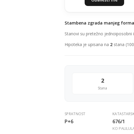
Stambena zgrada manjeg form
Stanovi su pretežno jednoiposobni i
Hipoteka je upisana na
2
stana (100
2
Stana
SPRATNOST
KATASTARS
P+6
676/1
KO PALILUL