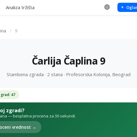
Analiza tržišta
+
Oglas
lina
/
9
Čarlija Čaplina 9
Stambena zgrada · 2 stana · Profesorska Kolonija, Beograd
 grad: 47
voj zgradi?
tana — besplatna procena za 30 sekundi.
oceni vrednost →