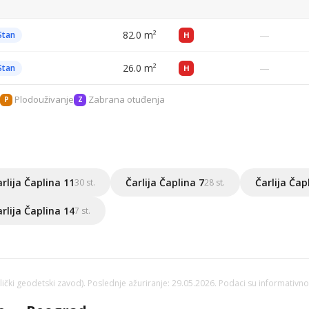
82.0 m²
—
Stan
H
26.0 m²
—
Stan
H
Plodouživanje
Zabrana otuđenja
P
Z
rlija Čaplina 11
Čarlija Čaplina 7
Čarlija Čap
30 st.
28 st.
rlija Čaplina 14
7 st.
čki geodetski zavod). Poslednje ažuriranje: 29.05.2026. Podaci su informativno