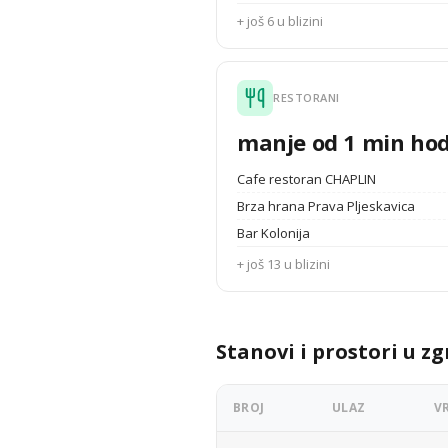
+ još 6 u blizini
RESTORANI
manje od 1 min ho
Cafe restoran CHAPLIN
Brza hrana Prava Pljeskavica
Bar Kolonija
+ još 13 u blizini
Stanovi i prostori u zg
BROJ
ULAZ
V