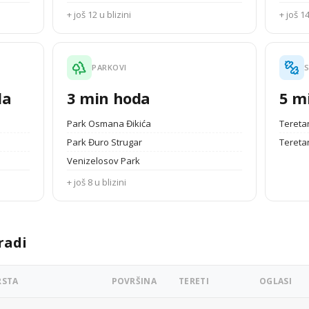
+ još 12 u blizini
+ još 14
PARKOVI
S
da
3 min hoda
5 m
Park Osmana Đikića
Teretan
Park Đuro Strugar
Tereta
Venizelosov Park
+ još 8 u blizini
radi
RSTA
POVRŠINA
TERETI
OGLASI