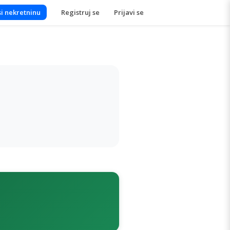
i nekretninu
Registruj se
Prijavi se