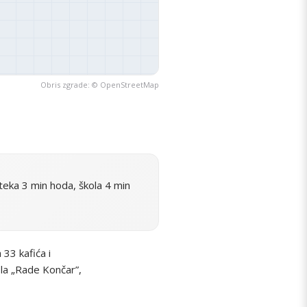
Obris zgrade: ©
OpenStreetMap
eka 3 min hoda, škola 4 min
33 kafića i
ola „Rade Končar”,