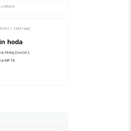
 u blizini
PORT I TERETANE
in hoda
a Ahilej Dorćol 2
na MP Fit
DETALJI STANA