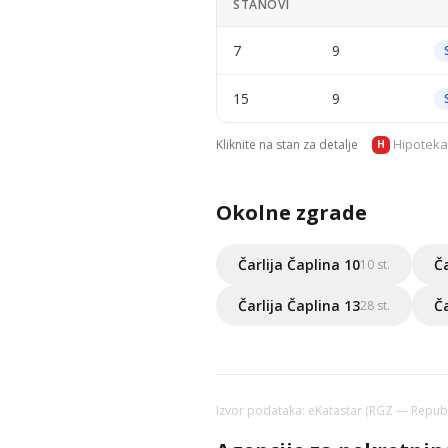
STANOVI
7
9
15
9
Hipoteka
Kliknite na stan za detalje
H
Okolne zgrade
Čarlija Čaplina 10
Ča
10 st.
Čarlija Čaplina 13
Ča
28 st.
Izvor podataka: eKatastar (RGZ — Republi