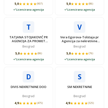
★★★★★
★★★★★
★★★★★
★★★★★
5,0
5,0
(907)
(86)
Licencirana agencija
Licencirana agencija
T
V
TATJANA STOJAKOVIĆ PR
Vera Egorova-Tolstaja pr
AGENCIJA ZA PROMET
Agencija za nekretnine
NEKRETNINAMA SUPER
VIDOVSTAN
Beograd
Beograd
STAN
★★★★★
★★★★★
★★★★★
★★★★★
5,0
5,0
(86)
(76)
Licencirana agencija
Licencirana agencija
D
S
DIVIS NEKRETNINE DOO
SM NEKRETNINE
Beograd
Beograd
★★★★★
★★★★★
★★★★★
★★★★★
4,9
4,9
(475)
(325)