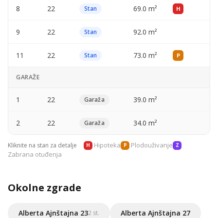
8
22
69.0 m²
—
Stan
H
9
22
92.0 m²
—
Stan
11
22
73.0 m²
—
Stan
P
GARAŽE
1
22
39.0 m²
—
Garaža
2
22
34.0 m²
—
Garaža
Hipoteka
Plodouživanje
Kliknite na stan za detalje
H
P
Z
Zabrana otuđenja
Okolne zgrade
Alberta Ajnštajna 23
Alberta Ajnštajna 27
2 st.