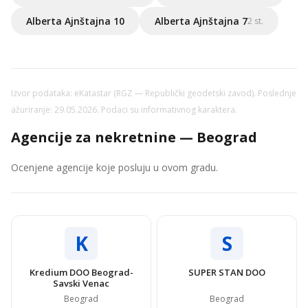
Alberta Ajnštajna 10
Alberta Ajnštajna 7
2 st.
Izvor podataka: eKatastar (RGZ — Republički geodetski zavod). Poslednje
ažuriranje: 29.05.2026. Podaci su informativnog karaktera.
Agencije za nekretnine — Beograd
Ocenjene agencije koje posluju u ovom gradu.
K
S
Kredium DOO Beograd-
SUPER STAN DOO
Savski Venac
Beograd
Beograd