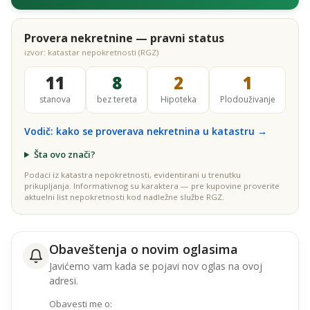
Provera nekretnine — pravni status
izvor: katastar nepokretnosti (RGZ)
11
8
2
1
stanova
bez tereta
Hipoteka
Plodouživanje
Vodič: kako se proverava nekretnina u katastru →
Šta ovo znači?
Podaci iz katastra nepokretnosti, evidentirani u trenutku
prikupljanja. Informativnog su karaktera — pre kupovine proverite
aktuelni list nepokretnosti kod nadležne službe RGZ.
Obaveštenja o novim oglasima
Javićemo vam kada se pojavi nov oglas na ovoj
adresi.
Obavesti me o: