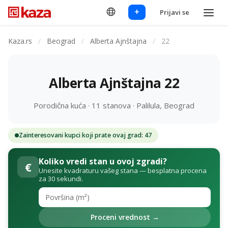
+
Prijavi se
Kaza.rs
/
Beograd
/
Alberta Ajnštajna
/
22
Alberta Ajnštajna 22
Porodična kuća · 11 stanova · Palilula, Beograd
Zainteresovani kupci koji prate ovaj grad: 47
Koliko vredi stan u ovoj zgradi?
€
Unesite kvadraturu vašeg stana — besplatna procena
za 30 sekundi.
Proceni vrednost →