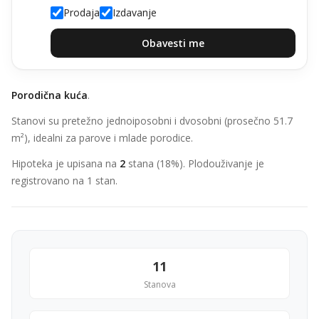
Prodaja
Izdavanje
Obavesti me
Porodična kuća
.
Stanovi su pretežno jednoiposobni i dvosobni (prosečno 51.7
m²), idealni za parove i mlade porodice.
Hipoteka je upisana na
2
stana (18%). Plodouživanje je
registrovano na 1 stan.
11
Stanova