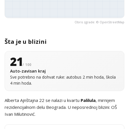
Obris zgrade: ©
OpenStreetMap
Šta je u blizini
21
/ 100
Auto-zavisan kraj
Sve potrebno na dohvat ruke: autobus 2 min hoda, škola
4 min hoda.
Alberta Ajnštajna 22 se nalazi u kvartu
Palilula
, mirnijem
rezidencijalnom delu Beograda. U neposrednoj blizini: OŠ
Ivan Milutinović.