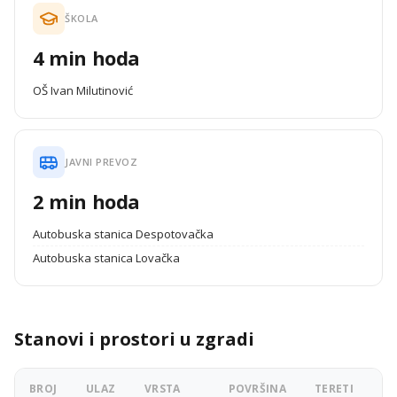
ŠKOLA
4 min hoda
OŠ Ivan Milutinović
JAVNI PREVOZ
2 min hoda
Autobuska stanica Despotovačka
Autobuska stanica Lovačka
Stanovi i prostori u zgradi
BROJ
ULAZ
VRSTA
POVRŠINA
TERETI
OG