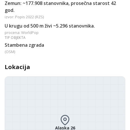
Zemun: ~177.908 stanovnika, prosečna starost 42
god.
izvor: Popis 2022 (RZS)
U krugu od 500 m živi ~5.296 stanovnika.
procena: WorldPop
TIP OBJEKTA
Stambena zgrada
(OSM)
Lokacija
Alaska 26