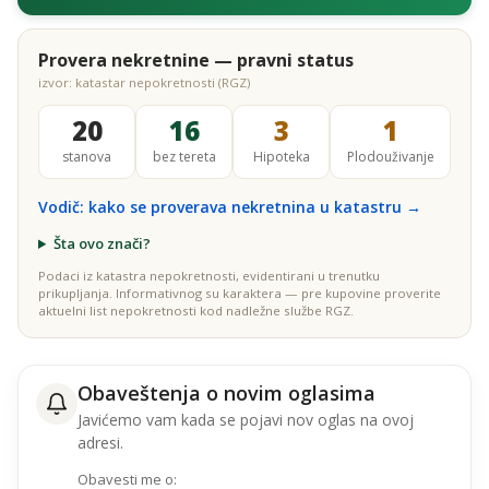
Provera nekretnine — pravni status
izvor: katastar nepokretnosti (RGZ)
20
16
3
1
stanova
bez tereta
Hipoteka
Plodouživanje
Vodič: kako se proverava nekretnina u katastru →
Šta ovo znači?
Podaci iz katastra nepokretnosti, evidentirani u trenutku
prikupljanja. Informativnog su karaktera — pre kupovine proverite
aktuelni list nepokretnosti kod nadležne službe RGZ.
Obaveštenja o novim oglasima
Javićemo vam kada se pojavi nov oglas na ovoj
adresi.
Obavesti me o: