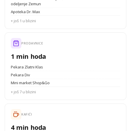
odeljenje Zemun
Apoteka Dr. Max
+ još 1 u blizini
PRODAVNICE
1 min hoda
Pekara Zlatni Klas
Pekara Div
Mini market Shop&Go
+ još 7 u blizini
KAFIĆI
4 min hoda