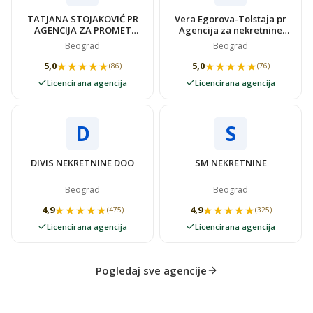
TATJANA STOJAKOVIĆ PR
Vera Egorova-Tolstaja pr
AGENCIJA ZA PROMET
Agencija za nekretnine
NEKRETNINAMA SUPER
VIDOVSTAN
Beograd
Beograd
STAN
★★★★★
★★★★★
★★★★★
★★★★★
5,0
5,0
(86)
(76)
Licencirana agencija
Licencirana agencija
D
S
DIVIS NEKRETNINE DOO
SM NEKRETNINE
Beograd
Beograd
★★★★★
★★★★★
★★★★★
★★★★★
4,9
4,9
(475)
(325)
Licencirana agencija
Licencirana agencija
Pogledaj sve agencije