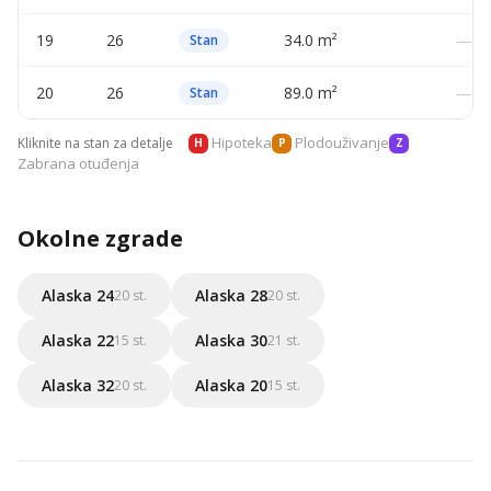
19
26
34.0 m²
—
Stan
20
26
89.0 m²
—
Stan
Hipoteka
Plodouživanje
Kliknite na stan za detalje
H
P
Z
Zabrana otuđenja
Okolne zgrade
Alaska 24
Alaska 28
20 st.
20 st.
Alaska 22
Alaska 30
15 st.
21 st.
Alaska 32
Alaska 20
20 st.
15 st.