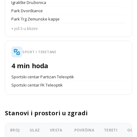
Igralište Družionica
Park Dvorištance
Park Trg Zemunske kapije
+ još 5 u blizini
SPORT I TERETANE
4 min hoda
Sportski centar Partizan Teleoptik
Sportski centar FK Teleoptik
Stanovi i prostori u zgradi
BROJ
ULAZ
VRSTA
POVRŠINA
TERETI
OGLA