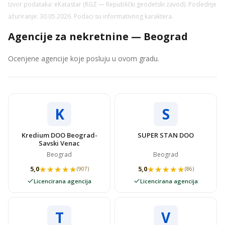
Izvor podataka: eKatastar (RGZ — Republički geodetski zavod). Poslednje
ažuriranje: 30.05.2026. Podaci su informativnog karaktera.
Agencije za nekretnine — Beograd
Ocenjene agencije koje posluju u ovom gradu.
K
S
Kredium DOO Beograd-
SUPER STAN DOO
Savski Venac
Beograd
Beograd
★★★★★
★★★★★
★★★★★
★★★★★
5,0
5,0
(907)
(86)
Licencirana agencija
Licencirana agencija
T
V