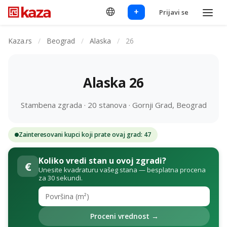
+
Prijavi se
Kaza.rs
/
Beograd
/
Alaska
/
26
Alaska 26
Stambena zgrada · 20 stanova · Gornji Grad, Beograd
Zainteresovani kupci koji prate ovaj grad: 47
Koliko vredi stan u ovoj zgradi?
€
Unesite kvadraturu vašeg stana — besplatna procena
za 30 sekundi.
Proceni vrednost →