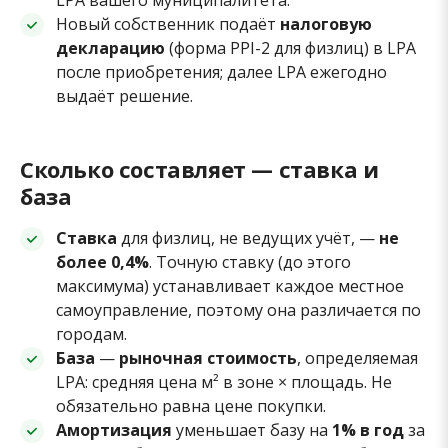
LPA вашего муниципалитета.
Новый собственник подаёт
налоговую
декларацию
(форма PPI-2 для физлиц) в LPA
после приобретения; далее LPA ежегодно
выдаёт решение.
Сколько составляет — ставка и
база
Ставка
для физлиц, не ведущих учёт, —
не
более 0,4%
. Точную ставку (до этого
максимума) устанавливает каждое местное
самоуправление, поэтому она различается по
городам.
База
—
рыночная стоимость
, определяемая
LPA: средняя цена м² в зоне × площадь. Не
обязательно равна цене покупки.
Амортизация
уменьшает базу на
1% в год
за