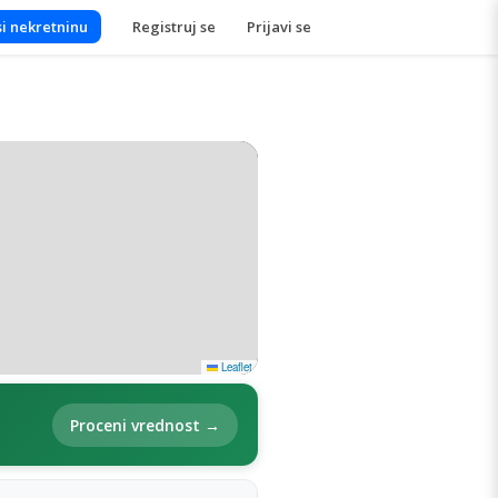
i nekretninu
Registruj se
Prijavi se
Leaflet
Proceni vrednost →