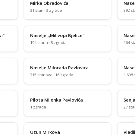
Mirka Obradovića
Nasel
31 stan · 3 zgrade
392 st
vi"
Naselje ,,Milivoja Bjelice"
Nasel
194 stana · 8 zgrada
164 st
Naselje Milorada Pavlovića
Nasel
715 stanova · 16 zgrada
1,698 
Pilota Milenka Pavlovića
Senj
1 zgrada
27 sta
Uzun Mirkova
Vladi