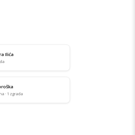
a Ilića
ada
oroška
na · 1 zgrada