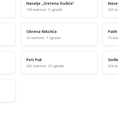
Naselje ,,Sretena Dudića"
Nase
139 stanova · 5 zgrada
223 st
Obrena Nikolića
Pali
12 stanova · 1 zgrada
13 sta
Peti Puk
Sinđe
335 stanova · 32 zgrade
674 st