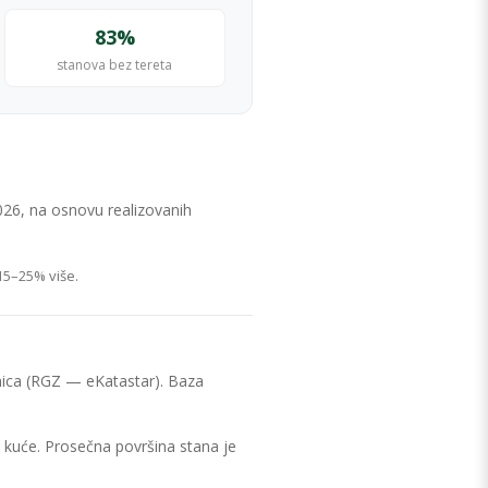
83%
stanova bez tereta
026, na osnovu realizovanih
15–25% više.
dnica (RGZ — eKatastar). Baza
 kuće. Prosečna površina stana je