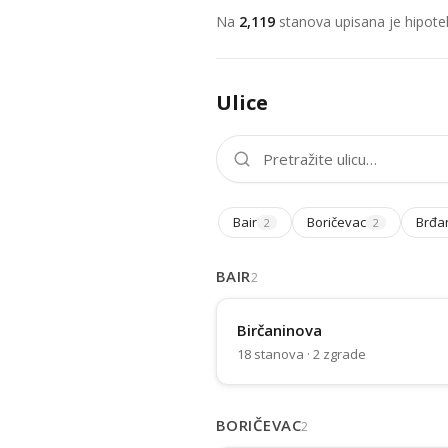
Na
2,119
stanova upisana je hipotek
Ulice
Bair
Boričevac
Brđa
2
2
BAIR
2
Birčaninova
18 stanova · 2 zgrade
BORIČEVAC
2