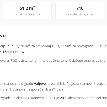
51.2 m²
710
Prosečna površina
Stambenih zgrada
evo
aljevo je €1,191/m² za preprodaju i €1,327/m² za novogradnju (Q1 2
e tržišne cene →
ovora (RGZ registar cena) — ne oglašene cene. Oglašene cene su tipično 
a i stanovima u gradu
Valjevo
, preuzetih iz Registra stambenih zaje
ntiranih stanova, raspoređenih u 81 ulica.
zgrade kolektivnog stanovanja, dok je
24
evidentirano kao porodične