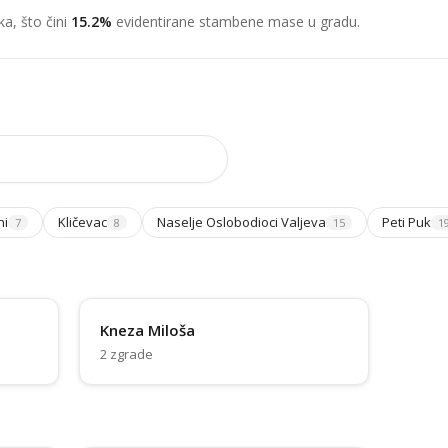
a, što čini
15.2%
evidentirane stambene mase u gradu.
ni
Kličevac
Naselje Oslobodioci Valjeva
Peti Puk
7
8
15
1
Kneza Miloša
2 zgrade