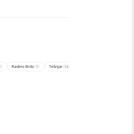
Radino Brdo
Tešnjar
Ostali delovi grada
9
1
14
19