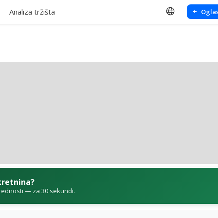
Analiza tržišta
+
Oglas
kretnina?
rednosti — za 30 sekundi.