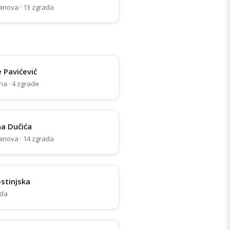
anova · 13 zgrada
 Pavićević
na · 4 zgrade
na Dučića
anova · 14 zgrada
stinjska
ada