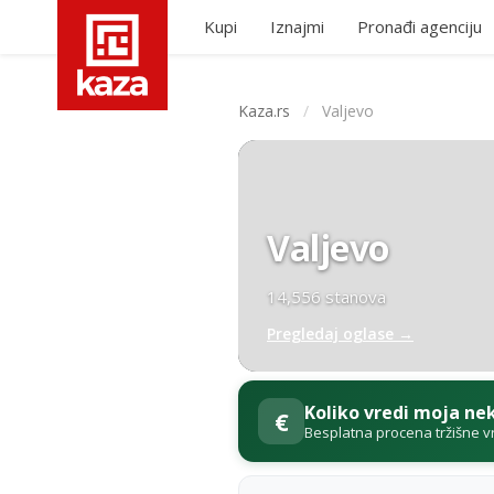
Kupi
Iznajmi
Pronađi agenciju
Kaza.rs
/
Valjevo
Valjevo
14,556 stanova
Pregledaj oglase →
Koliko vredi moja ne
€
Besplatna procena tržišne v