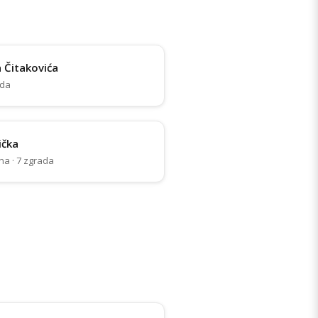
 Čitakovića
ada
ička
na · 7 zgrada