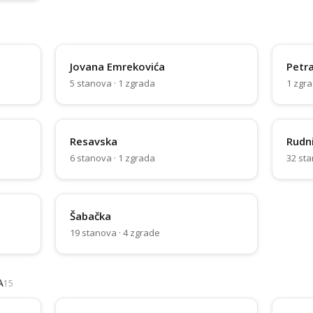
Jovana Emrekovića
Petra
5 stanova · 1 zgrada
1 zgr
Resavska
Rudn
6 stanova · 1 zgrada
32 sta
Šabačka
19 stanova · 4 zgrade
A
15