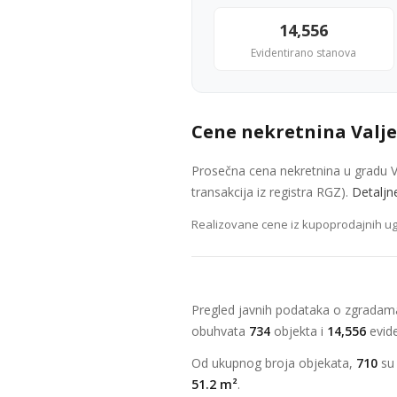
14,556
Evidentirano stanova
Cene nekretnina Valj
Prosečna cena nekretnina u gradu V
transakcija iz registra RGZ).
Detaljn
Realizovane cene iz kupoprodajnih ug
Pregled javnih podataka o zgradam
obuhvata
734
objekta i
14,556
evide
Od ukupnog broja objekata,
710
su 
51.2 m²
.