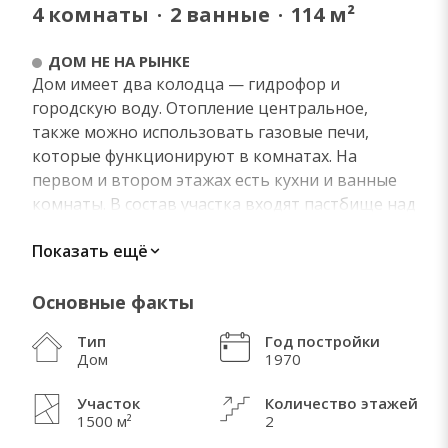
4
комнаты
·
2
ванные
·
114
м²
ДОМ НЕ НА РЫНКЕ
Дом имеет два колодца — гидрофор и
городскую воду. Отопление центральное,
также можно использовать газовые печи,
которые функционируют в комнатах. На
первом и втором этажах есть кухни и ванные
комнаты. В состав участка входят пастбище над
домом и лес. Разворотная площадка —
Показать ещё
автобусная остановка междугороднего
автобуса в 50 метрах до Нови-Сада (13 км). В 6
км от курорта Врдник и в 4 км от Дуная.
Основные факты
Тип
Год постройки
Дом
1970
ЧТО МНЕ НРАВИТСЯ В ЭТОЙ НЕДВИЖИМОСТИ
Участок
Количество этажей
1500 м²
2
Ручей журчит перед участком. Чистый воздух
(роза ветров) в самом сердце Фрушка-Горы,