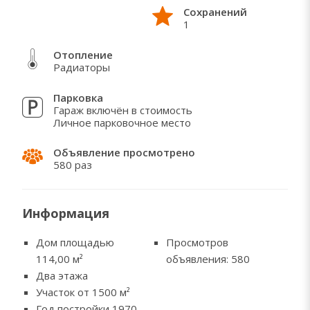
Сохранений
всего в 300 метрах от монастыря Раковац —
1
посвящён Святым Косме и Дамиану (22 пары
близнецов родились в Старом Раковаце). Два
Отопление
источника питьевой воды в 50 метрах от дома.
Радиаторы
Парковка
Гараж включён в стоимость
Личное парковочное место
Объявление просмотрено
580 раз
Информация
Дом площадью
Просмотров
114,00
м²
объявления: 580
Два этажа
Участок от 1500 м²
Год постройки 1970.